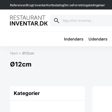
Referencer
Brugt inventar
Kortbetaling
Om os
Forretningsbetingelser
Indendørs
Udendørs
Hjem
»
Ø12cm
Ø12cm
Kategorier