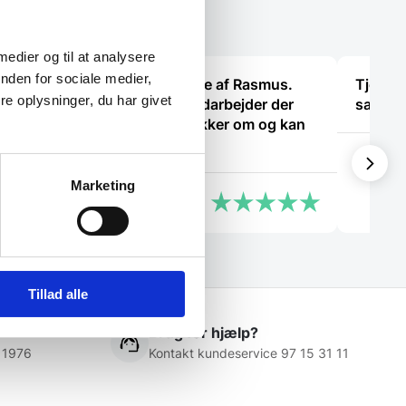
vælges
på
varesiden
 medier og til at analysere
nden for sociale medier,
lev
Super dejlig service af Rasmus.
Tjekker
e oplysninger, du har givet
smål.
Kanon med en medarbejder der
samme
ved hvad han snakker om og kan
vejlede os kunder
Laila
Marketing
Anonym
Tillad alle
Brug for hjælp?
 1976
Kontakt kundeservice 97 15 31 11