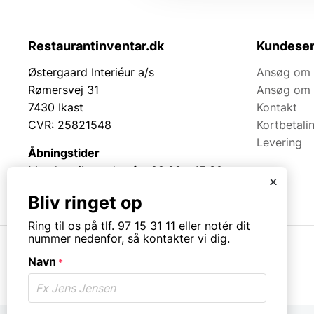
Restaurantinventar.dk
Kundeser
Østergaard Interiéur a/s
Ansøg om 
Rømersvej 31
Ansøg om 
7430 Ikast
Kontakt
CVR: 25821548
Kortbetali
Levering
Åbningstider
Mandag til torsdag fra 08:00 – 15:30.
x
Fredag fra 08.00 – 13.00.
Bliv ringet op
Ring til os på tlf. 97 15 31 11 eller notér dit
nummer nedenfor, så kontakter vi dig.
Navn
*
© Copyright. All rights reserved.