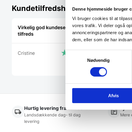
Kundetilfredshed
Denne hjemmeside bruger c
Vi bruger cookies til at tilpas
vores trafik. Vi deler også 
Virkelig god kundeservice! Er så
Meget tilfr
annonceringspartnere og anal
tilfreds
hjælpsom 
dem, eller som de har indsaml
Cristine
Steffen
Samtykkevalg
Nødvendig
Afvis
Hurtig levering fra kun 59 kr.
Lynhu
Landsdækkende dag- til dag
Mere 
levering