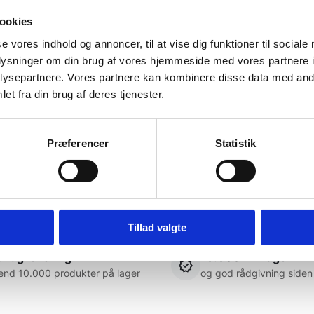
vælges
på
ookies
varesiden
se vores indhold og annoncer, til at vise dig funktioner til sociale
oplysninger om din brug af vores hjemmeside med vores partnere i
eds. Utrolig venlig og
God kundebetjening og der b
ysepartnere. Vores partnere kan kombinere disse data med andr
betjening.
svaret høfligt på mine spørg
et fra din brug af deres tjenester.
Kaj
Præferencer
Statistik
Tillad valgte
rtig levering
10.000 m2 lager
end 10.000 produkter på lager
og god rådgivning siden