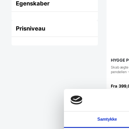
Egenskaber
Prisniveau
HYGGE Pen
Skab ægte
pendellen -
Fra
399,
Vi prism
Samtykke