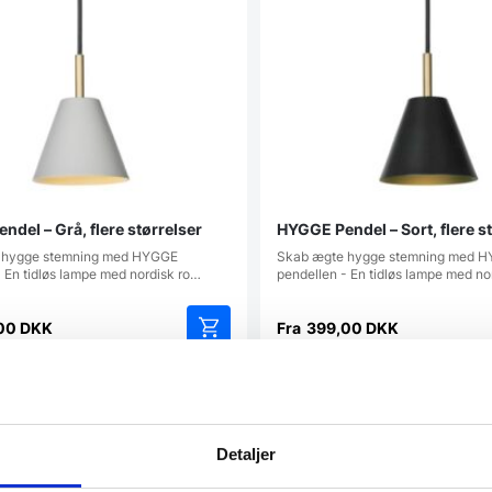
del – Grå, flere størrelser
HYGGE Pendel – Sort, flere s
 hygge stemning med HYGGE
Skab ægte hygge stemning med 
 En tidløs lampe med nordisk ro…
pendellen - En tidløs lampe med no
00
DKK
Fra
399,00
DKK
Dette
vare
har
atcher
Vi prismatcher
flere
varianter.
Detaljer
Mulighederne
kan