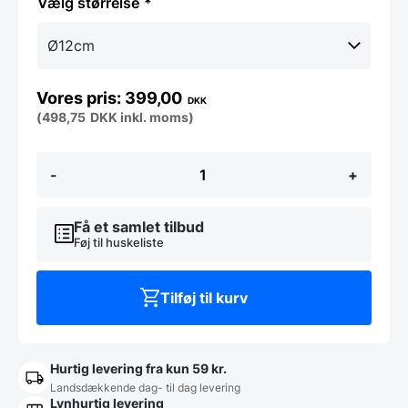
størrelse
399,00
DKK
(
498,75
DKK
inkl. moms)
HYGGE
-
+
Pendel
-
Sort,
flere
Få et samlet tilbud
størrelser
Føj til huskeliste
antal
Tilføj til kurv
Hurtig levering fra kun 59 kr.
Landsdækkende dag- til dag levering
Lynhurtig levering