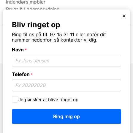
Indendørs møbler
Brugt & Lageroprydning
x
Bliv ringet op
Ring til os på tlf. 97 15 31 11 eller notér dit
nummer nedenfor, så kontakter vi dig.
© Copyright. All rights reserved.
Navn
*
Telefon
*
Må
Jeg ønsker at blive ringet op
vi
ringe
dig
op?
*