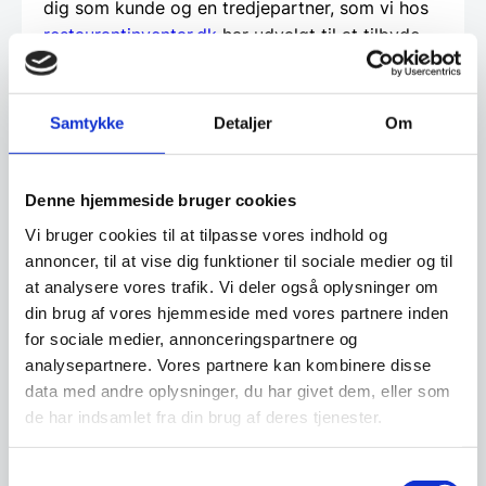
dig som kunde og en tredjepartner, som vi hos
restaurantinventar.dk
har udvalgt til at tilbyde
denne service.
Beregn og ansøg her
Samtykke
Detaljer
Om
Denne hjemmeside bruger cookies
Vi prismatcher - Klik her
Vi bruger cookies til at tilpasse vores indhold og
annoncer, til at vise dig funktioner til sociale medier og til
at analysere vores trafik. Vi deler også oplysninger om
Relaterede varer
din brug af vores hjemmeside med vores partnere inden
for sociale medier, annonceringspartnere og
analysepartnere. Vores partnere kan kombinere disse
data med andre oplysninger, du har givet dem, eller som
de har indsamlet fra din brug af deres tjenester.
Samtykkevalg