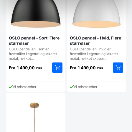
OSLO pendel – Sort, Flere
OSLO pendel – Hvid, Flere
størrelser
størrelser
OSLO pendellen i sort er
OSLO pendellen i hvid er
fremstillet i egetræ og lakeret
fremstillet i egetræ og lakeret
metal, hvilket…
metal, hvilket skaber…
Fra
1.499,00
Fra
1.499,00
DKK
DKK
Dette
Dette
vare
vare
har
har
Vi prismatcher
Vi prismatcher
flere
flere
varianter.
varianter
Mulighederne
Mulighe
kan
kan
vælges
vælges
på
på
varesiden
vareside