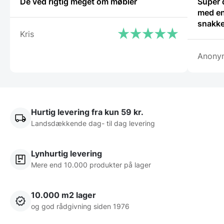
De ved rigtig meget om møbler
Super 
med en
snakke
Kris
Anony
Hurtig levering fra kun 59 kr.
Landsdækkende dag- til dag levering
Lynhurtig levering
Mere end 10.000 produkter på lager
10.000 m2 lager
og god rådgivning siden 1976