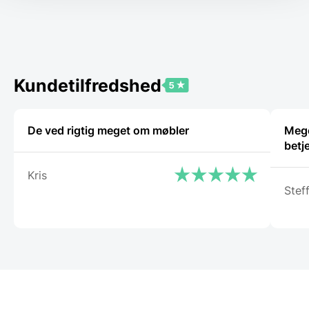
Kundetilfredshed
De ved rigtig meget om møbler
Mege
betj
Kris
Stef