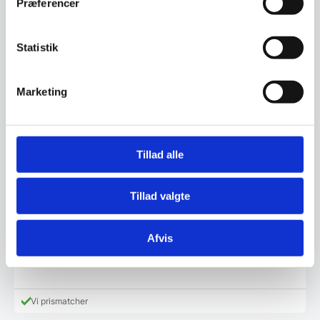
Præferencer
Statistik
Marketing
Tillad alle
Tillad valgte
Masimo restaurantstol beige
Vores Masimo stol i beige er yderst populær. Den er behageligt
polstret og…
Afvis
649,00
DKK
Vi prismatcher