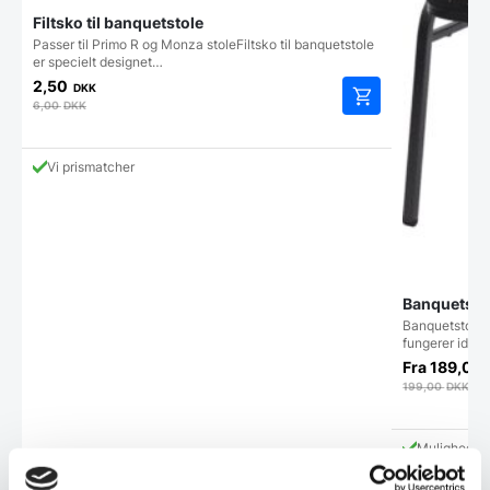
Filtsko til banquetstole
Passer til Primo R og Monza stoleFiltsko til banquetstole
er specielt designet…
2,50
DKK
6,00
DKK
Vi prismatcher
Banquetsto
Banquetstolen 
fungerer ideelt
Fra
189,05
199,00
DKK
Mulighed f