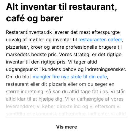
Alt inventar til restaurant,
café og barer
Restarantinventar.dk leverer det mest efterspurgte
udvalg af møbler og inventar til
restauranter
,
cafeer
,
pizzariaer, kroer og andre professionelle brugere til
markedets bedste pris. Vores strategi er det rigtige
inventar til den rigtige pris. Vi tager altid
udgangspunkt i kundens behov og indretningsønsker.
Om du blot
mangler fire nye stole til din cafe
,
restaurant eller dit pizzaria eller om du søger en
større indretning, så kan du altid tage fat i os. Vi står
altid klar til at hjælpe dig. Vi er uafhængige af vores
leverandører, vi køber direkte ind og vi eftersom vi
samtidig er økonomisk uafhængige, indhenter vi altid
store kontantrabatter hos leverandørerne, der
Vis mere
kommer dig som kunde til gode. Vores udvalg af