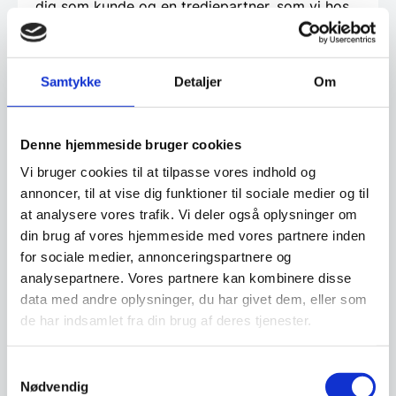
dig som kunde og en tredjepartner, som vi hos
restaurantinventar.dk
har udvalgt til at tilbyde
denne service.
Samtykke
Detaljer
Om
Beregn og ansøg her
Denne hjemmeside bruger cookies
Vi bruger cookies til at tilpasse vores indhold og
Vi prismatcher - Klik her
annoncer, til at vise dig funktioner til sociale medier og til
at analysere vores trafik. Vi deler også oplysninger om
din brug af vores hjemmeside med vores partnere inden
Relaterede varer
for sociale medier, annonceringspartnere og
analysepartnere. Vores partnere kan kombinere disse
data med andre oplysninger, du har givet dem, eller som
de har indsamlet fra din brug af deres tjenester.
Samtykkevalg
Nødvendig