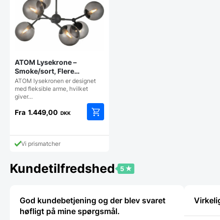
ATOM Lysekrone –
Smoke/sort, Flere
størrelser
ATOM lysekronen er designet
med fleksible arme, hvilket
giver…
Fra
1.449,00
DKK
Dette
vare
har
Vi prismatcher
flere
varianter.
Kundetilfredshed
Mulighederne
kan
vælges
på
God kundebetjening og der blev svaret
Virkeli
varesiden
høfligt på mine spørgsmål.