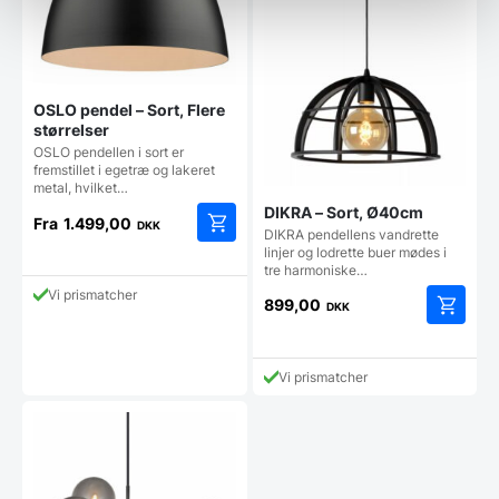
OSLO pendel – Sort, Flere
størrelser
OSLO pendellen i sort er
fremstillet i egetræ og lakeret
metal, hvilket…
DIKRA – Sort, Ø40cm
Fra
1.499,00
DKK
DIKRA pendellens vandrette
Dette
linjer og lodrette buer mødes i
vare
tre harmoniske…
har
Vi prismatcher
899,00
DKK
flere
varianter.
Mulighederne
kan
Vi prismatcher
vælges
på
varesiden