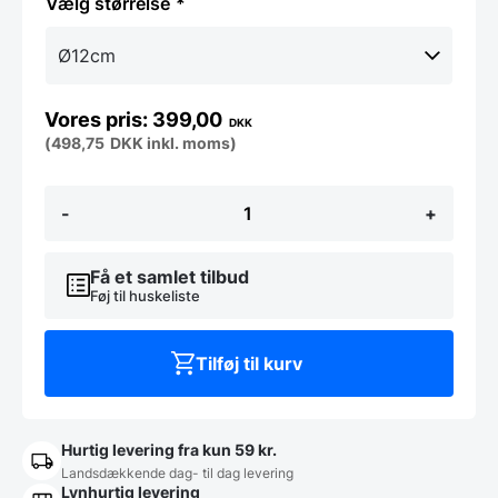
størrelse
399,00
DKK
(
498,75
DKK
inkl. moms)
HYGGE
-
+
Pendel
-
Grå,
flere
Få et samlet tilbud
størrelser
Føj til huskeliste
antal
Tilføj til kurv
Hurtig levering fra kun 59 kr.
Landsdækkende dag- til dag levering
Lynhurtig levering