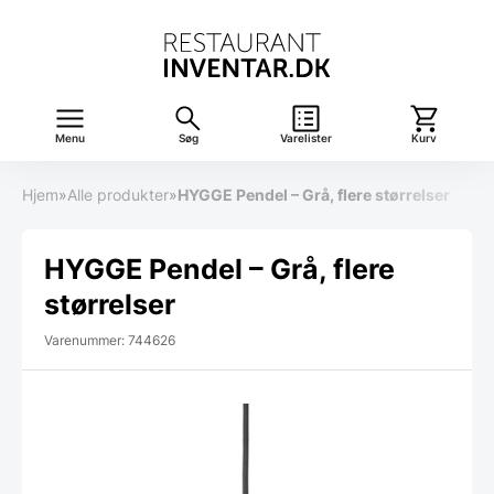
Menu
Søg
Varelister
Kurv
Hjem
»
Alle produkter
»
HYGGE Pendel – Grå, flere størrelser
HYGGE Pendel – Grå, flere
størrelser
Varenummer: 744626