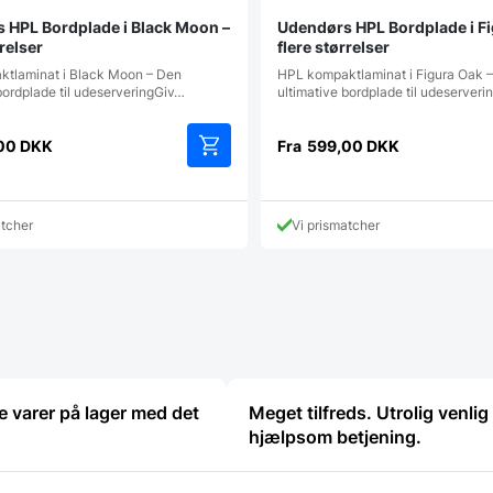
 HPL Bordplade i Black Moon –
Udendørs HPL Bordplade i Fi
rrelser
flere størrelser
tlaminat i Black Moon – Den
HPL kompaktlaminat i Figura Oak 
bordplade til udeserveringGiv…
ultimative bordplade til udeserver
00
DKK
Fra
599,00
DKK
Dette
vare
har
atcher
Vi prismatcher
flere
varianter.
Mulighederne
kan
vælges
på
varesiden
ge varer på lager med det
Meget tilfreds. Utrolig venlig
hjælpsom betjening.