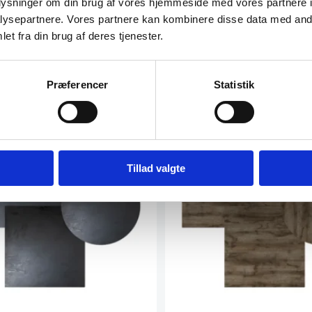
oplysninger om din brug af vores hjemmeside med vores partnere i
Dette
vare
ysepartnere. Vores partnere kan kombinere disse data med andr
Fra
399,00
DKK
har
atcher
et fra din brug af deres tjenester.
flere
varianter.
Mulighederne
Vi prismatcher
kan
Præferencer
Statistik
vælges
på
varesiden
SPAR OP TIL 13%
SPAR
Tillad valgte