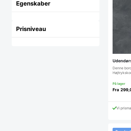
Egenskaber
Prisniveau
Udendørs
Denne bordp
Højtrykskom
Fra
299,
Vi prism