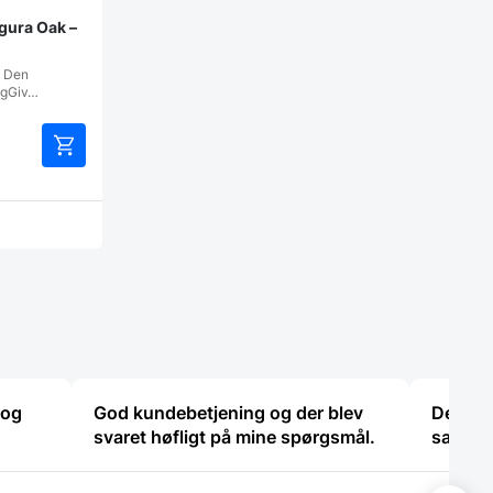
gura Oak –
– Den
ingGiv…
Dette
vare
har
flere
varianter.
Mulighederne
kan
vælges
på
varesiden
 og
God kundebetjening og der blev
Det va
svaret høfligt på mine spørgsmål.
samtal