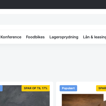
Konference
Foodbikes
Lageroprydning
Lån & leasin
t
SPAR OP TIL 17%
Populært
SPAR