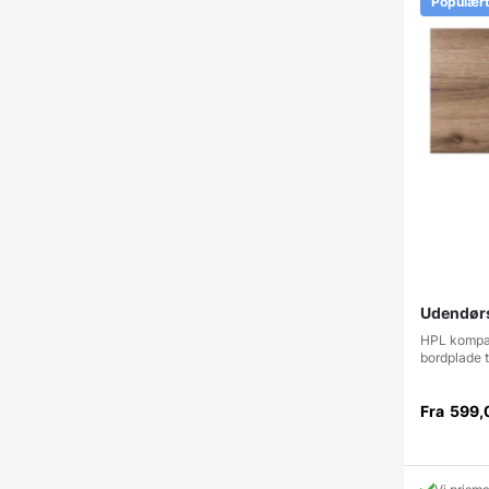
Populær
Udendørs
HPL kompak
bordplade t
Fra
599,