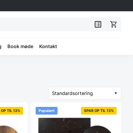
g
Book møde
Kontakt
 OP TIL 13%
Populært
SPAR OP TIL 13%