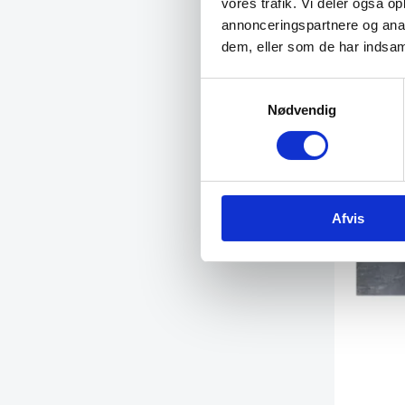
vores trafik. Vi deler også 
annonceringspartnere og anal
Vi prism
dem, eller som de har indsaml
Samtykkevalg
Nødvendig
Afvis