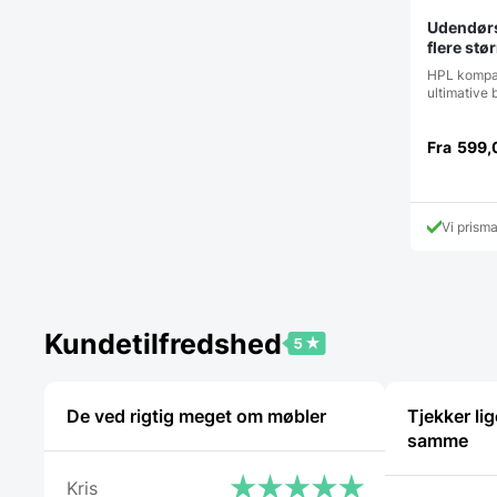
Udendørs
flere stø
HPL kompak
ultimative 
Fra
599,
Vi prism
Kundetilfredshed
De ved rigtig meget om møbler
Tjekker li
samme
Kris