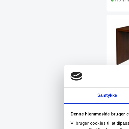
Vi prism
Fred res
Samtykke
bordpla
Smart barbo
caféen. Kan
Denne hjemmeside bruger c
Fra
3.19
Vi bruger cookies til at tilpas