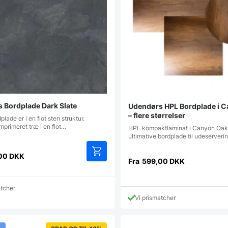
 Bordplade Dark Slate
Udendørs HPL Bordplade i 
– flere størrelser
lade er i en flot sten struktur.
primeret træ i en flot…
HPL kompaktlaminat i Canyon Oak
ultimative bordplade til udeserver
00
DKK
Fra
599,00
DKK
Dette
vare
har
atcher
flere
Vi prismatcher
varianter.
Mulighederne
kan