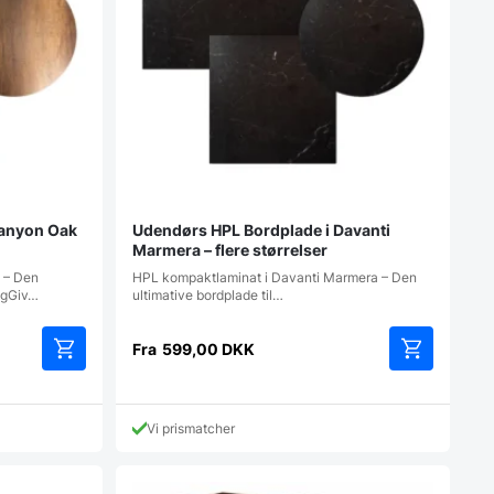
Canyon Oak
Udendørs HPL Bordplade i Davanti
Marmera – flere størrelser
 – Den
HPL kompaktlaminat i Davanti Marmera – Den
ingGiv…
ultimative bordplade til…
Fra
599,00
DKK
Dette
Dette
vare
vare
har
har
Vi prismatcher
flere
flere
varianter.
varianter.
Mulighederne
Mulighedern