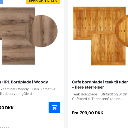
vælges
t
SPAR OP TIL 13%
på
varesiden
 HPL Bordplade i Woody
Cafe bordplade i teak til ud
– flere størrelser
tlaminat i Woody – Den ultimative
il udeserveringGiv din…
Teak Bordplade – Stilfuldt og Slids
Cafébord til TerrassenSkab en…
00
DKK
Fra
799,00
DKK
Dette
vare
har