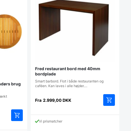
kan
kan
vælges
vælges
på
på
varesiden
varesiden
Fred restaurant bord med 40mm
bordplade
Smart barbord. Flot i både restauranten og
endørs brug
caféen. Kan laves i alle højder.…
tærkt
Fra
2.999,00
DKK
Dette
vare
har
Vi prismatcher
Dette
flere
vare
varianter.