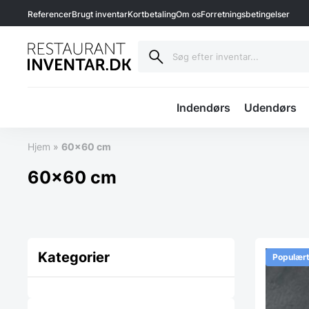
Referencer
Brugt inventar
Kortbetaling
Om os
Forretningsbetingelser
Indendørs
Udendørs
Hjem
»
60x60 cm
60x60 cm
Kategorier
Populær