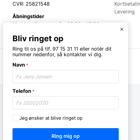
CVR: 25821548
Kortbetali
Levering
Åbningstider
Mandag til torsdag fra 08:00 – 15:30.
x
Fredag fra 08.00 – 13.00.
Bliv ringet op
Ring til os på tlf. 97 15 31 11 eller notér dit
nummer nedenfor, så kontakter vi dig.
Navn
*
© Copyright. All rights reserved.
Telefon
*
Må
Jeg ønsker at blive ringet op
vi
ringe
dig
op?