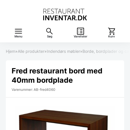
Menu
Søg
Varelister
Kurv
Hjem
»
Alle produkter
»
Indendørs møbler
»
Borde, bordplader og ca
Fred restaurant bord med
40mm bordplade
Varenummer: AB-fred4060