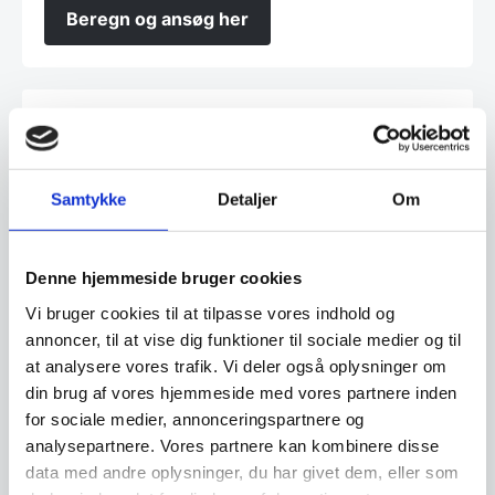
Beregn og ansøg her
Vi prismatcher - Klik her
Samtykke
Detaljer
Om
Relaterede varer
SPAR 17%
Denne hjemmeside bruger cookies
Vi bruger cookies til at tilpasse vores indhold og
annoncer, til at vise dig funktioner til sociale medier og til
at analysere vores trafik. Vi deler også oplysninger om
din brug af vores hjemmeside med vores partnere inden
for sociale medier, annonceringspartnere og
Signe stol – Cognac PU
analysepartnere. Vores partnere kan kombinere disse
Signe stolen er en komfortabel
data med andre oplysninger, du har givet dem, eller som
spisebordsstol i slidstærkt
Basis konferencestol –
PU.Stolen er…