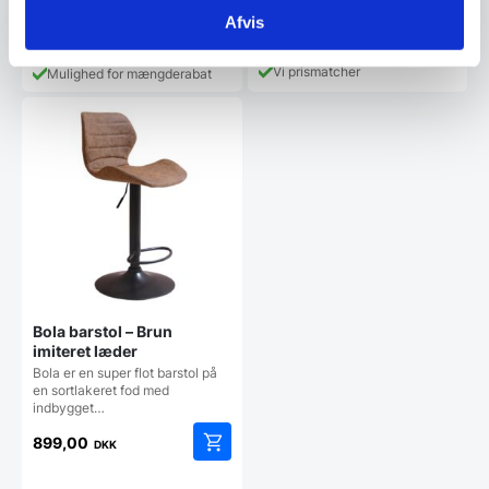
1.999,00
549,00
DKK
DKK
Afvis
Vi prismatcher
Mulighed for mængderabat
Bola barstol – Brun
imiteret læder
Bola er en super flot barstol på
en sortlakeret fod med
indbygget…
899,00
DKK