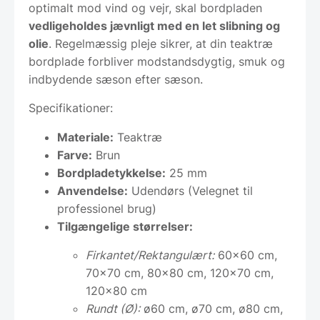
optimalt mod vind og vejr, skal bordpladen
vedligeholdes jævnligt med en let slibning og
olie
. Regelmæssig pleje sikrer, at din teaktræ
bordplade forbliver modstandsdygtig, smuk og
indbydende sæson efter sæson.
Specifikationer:
Materiale:
Teaktræ
Farve:
Brun
Bordpladetykkelse:
25 mm
Anvendelse:
Udendørs (Velegnet til
professionel brug)
Tilgængelige størrelser:
Firkantet/Rektangulært:
60×60 cm,
70×70 cm, 80×80 cm, 120×70 cm,
120×80 cm
Rundt (Ø):
ø60 cm, ø70 cm, ø80 cm,