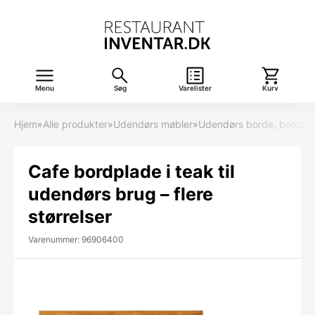
Menu
Søg
Varelister
Kurv
Hjem
»
Alle produkter
»
Udendørs møbler
»
Udendørs borde, bordpla
Cafe bordplade i teak til
udendørs brug – flere
størrelser
Varenummer: 96906400