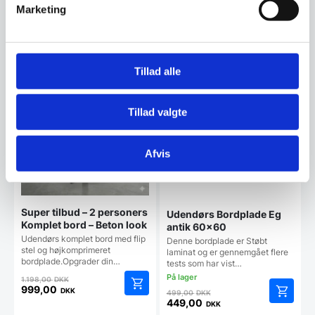
Marketing
Relaterede varer
Tillad alle
SPAR 17%
SPAR 10%
Tillad valgte
Afvis
Super tilbud – 2 personers
Udendørs Bordplade Eg
Komplet bord – Beton look
antik 60×60
Udendørs komplet bord med flip
Denne bordplade er Støbt
stel og højkomprimeret
laminat og er gennemgået flere
bordplade.Opgrader din…
tests som har vist…
Den
1.198,00
DKK
oprindelige
999,00
Den
DKK
499,00
DKK
Den
pris
oprindelige
449,00
DKK
aktuelle
Den
var: