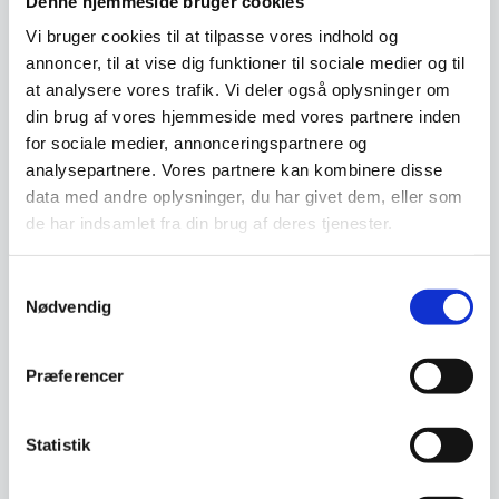
Denne hjemmeside bruger cookies
bruge dine penge på den daglige drift istedet
for inventar. Det giver dig også mulighed for
Vi bruger cookies til at tilpasse vores indhold og
måske at lave netop den indretning du har
annoncer, til at vise dig funktioner til sociale medier og til
drømt om, men som måske er for dyr, hvis du
at analysere vores trafik. Vi deler også oplysninger om
skulle betale den kontant. Vi hos
din brug af vores hjemmeside med vores partnere inden
www.restaurantinventar.dk
har ikke nogen
for sociale medier, annonceringspartnere og
økonomisk interesse i at tilbyde dig dette ud
analysepartnere. Vores partnere kan kombinere disse
over vi finder det en god service. Og al
data med andre oplysninger, du har givet dem, eller som
de har indsamlet fra din brug af deres tjenester.
låntagning og leasing foregår direkte imellem
dig som kunde og en tredjepartner, som vi hos
restaurantinventar.dk
har udvalgt til at tilbyde
Samtykkevalg
Nødvendig
denne service.
Beregn og ansøg her
Præferencer
Statistik
Vi prismatcher - Klik her