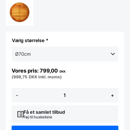
størrelse
799,00
DKK
(
998,75
DKK
inkl. moms)
Cafe
-
+
bordplade
i
teak
til
Få et samlet tilbud
udendørs
Føj til huskeliste
brug
-