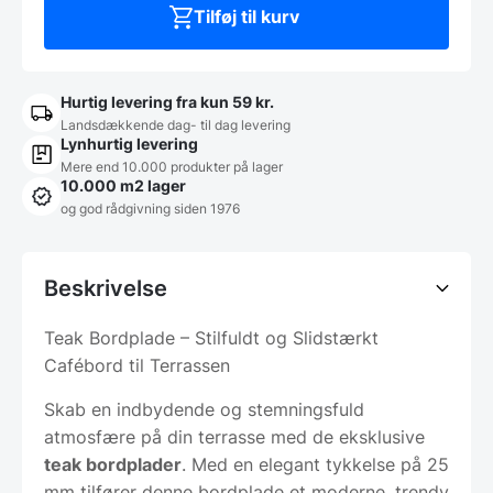
flere
Tilføj til kurv
størrelser
antal
Hurtig levering fra kun 59 kr.
Landsdækkende dag- til dag levering
Lynhurtig levering
Mere end 10.000 produkter på lager
10.000 m2 lager
og god rådgivning siden 1976
Beskrivelse
Teak Bordplade – Stilfuldt og Slidstærkt
Cafébord til Terrassen
Skab en indbydende og stemningsfuld
atmosfære på din terrasse med de eksklusive
teak bordplader
. Med en elegant tykkelse på 25
mm tilfører denne bordplade et moderne, trendy