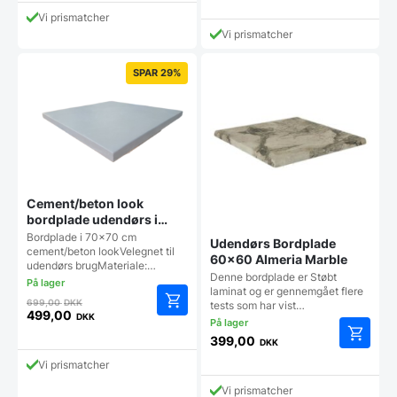
pris
pris
aktuelle
1.198,00 DKK.
var:
Vi prismatcher
er:
pris
499,00 DKK.
Vi prismatcher
999,00 DKK.
er:
449,00 DKK.
SPAR 29%
Cement/beton look
bordplade udendørs i
70×70
Bordplade i 70x70 cm
Udendørs Bordplade
cement/beton lookVelegnet til
60×60 Almeria Marble
udendørs brugMateriale:…
Denne bordplade er Støbt
laminat og er gennemgået flere
Den
699,00
DKK
tests som har vist…
oprindelige
499,00
DKK
Den
pris
399,00
aktuelle
DKK
var:
pris
699,00 DKK.
Vi prismatcher
er:
Vi prismatcher
499,00 DKK.