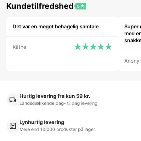
varianter.
Kundetilfredshed
Mulighederne
kan
vælges
på
Det var en meget behagelig samtale.
Super 
varesiden
med en
snakke
Käthe
Anony
Hurtig levering fra kun 59 kr.
Landsdækkende dag- til dag levering
Lynhurtig levering
Mere end 10.000 produkter på lager