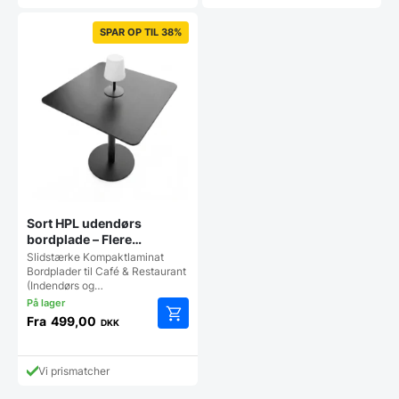
SPAR OP TIL 38%
Sort HPL udendørs
bordplade – Flere
størrelser
Slidstærke Kompaktlaminat
Bordplader til Café & Restaurant
(Indendørs og…
Fra
499,00
DKK
Dette
vare
har
Vi prismatcher
flere