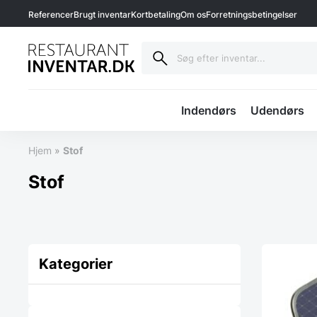
Referencer
Brugt inventar
Kortbetaling
Om os
Forretningsbetingelser
Indendørs
Udendørs
Hjem
»
Stof
Stof
Kategorier