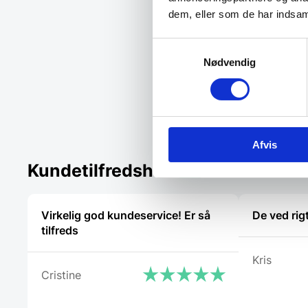
større fors
dem, eller som de har indsaml
249,00
Samtykkevalg
299,00
DKK
Nødvendig
Vi prism
Afvis
Kundetilfredshed
Virkelig god kundeservice! Er så
De ved rig
tilfreds
Kris
Cristine