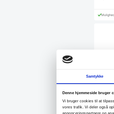
Mulighe
Samtykke
Denne hjemmeside bruger c
Vi bruger cookies til at tilpas
Basis ko
vores trafik. Vi deler også 
sort stel
annonceringspartnere og anal
Basis konfe