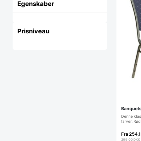
Egenskaber
Prisniveau
Banquets
Denne klass
farver: Rød
Fra
254,
299,00
DKK