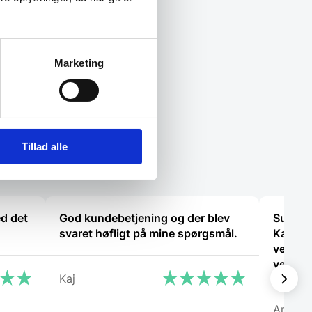
Marketing
Tillad alle
ed det
God kundebetjening og der blev
Super d
svaret høfligt på mine spørgsmål.
Kanon 
ved hv
vejlede
Kaj
Anony