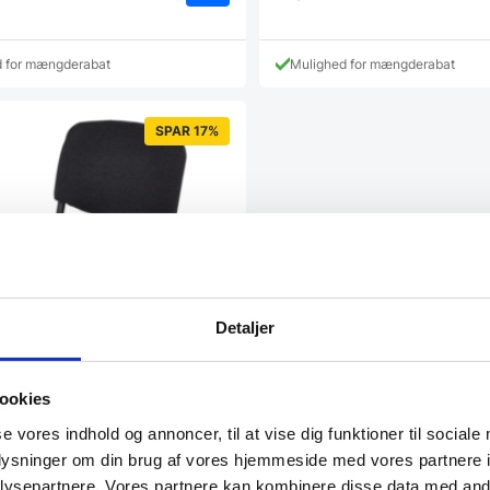
d for mængderabat
Mulighed for mængderabat
SPAR 17%
Detaljer
ookies
se vores indhold og annoncer, til at vise dig funktioner til sociale
nferencestol – Antracitgrå med
oplysninger om din brug af vores hjemmeside med vores partnere i
ysepartnere. Vores partnere kan kombinere disse data med andr
rencestolen egner sig perfekt til