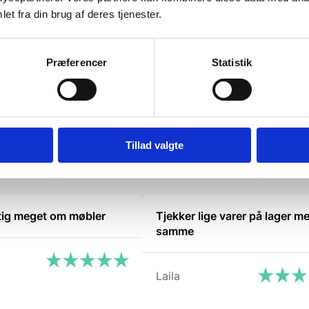
amlinger - både til…
et fra din brug af deres tjenester.
DKK
Præferencer
Statistik
atcher
Tillad valgte
tig meget om møbler
Tjekker lige varer på lager m
samme
Laila