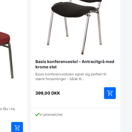
Basis konferencestol – Antracitgrå med
krome stel
Basis konferencestolen egner sig perfekt til
større forsamlinger - både til…
399,00
DKK
 fås i tre
Vi prismatcher