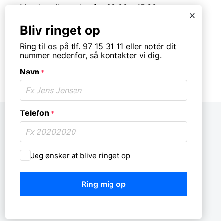
Mandag til torsdag fra 08:00 – 15:30.
x
Fredag fra 08.00 – 13.00.
Bliv ringet op
Ring til os på tlf. 97 15 31 11 eller notér dit
nummer nedenfor, så kontakter vi dig.
Navn
*
© Copyright. All rights reserved.
Telefon
*
Må
Jeg ønsker at blive ringet op
vi
ringe
dig
op?
*