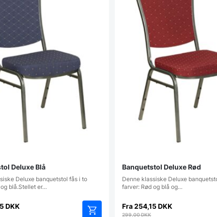
tol Deluxe Blå
Banquetstol Deluxe Rød
iske Deluxe banquetstol fås i to
Denne klassiske Deluxe banquetstol
 og blå.Stellet er…
farver: Rød og blå og…
15
DKK
Fra
254,15
DKK
299,00
DKK