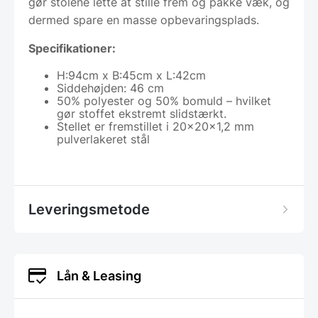
gør stolene lette at stille frem og pakke væk, og
dermed spare en masse opbevaringsplads.
Specifikationer:
H:94cm x B:45cm x L:42cm
Siddehøjden: 46 cm
50% polyester og 50% bomuld – hvilket
gør stoffet ekstremt slidstærkt.
Stellet er fremstillet i 20x20x1,2 mm
pulverlakeret stål
Leveringsmetode
Lån & Leasing