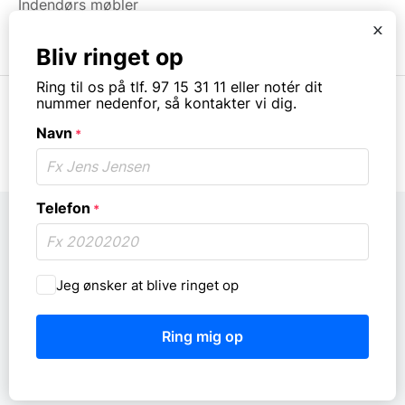
Indendørs møbler
Brugt & Lageroprydning
x
Bliv ringet op
Ring til os på tlf. 97 15 31 11 eller notér dit
nummer nedenfor, så kontakter vi dig.
Navn
*
© Copyright. All rights reserved.
Telefon
*
Må
Jeg ønsker at blive ringet op
vi
ringe
dig
op?
*