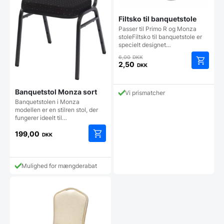
Filtsko til banquetstole
Passer til Primo R og Monza
stoleFiltsko til banquetstole er
specielt designet…
Den
6,00
DKK
oprindelige
2,50
DKK
Den
pris
aktuelle
var:
pris
6,00 DKK.
Banquetstol Monza sort
Vi prismatcher
er:
Banquetstolen i Monza
2,50 DKK.
modellen er en stilren stol, der
fungerer ideelt til…
199,00
DKK
Mulighed for mængderabat