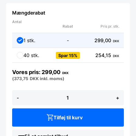
Mængderabat
Antal
Rabat
Pris pr. stk.
1 stk.
-
299,00
DKK
40 stk.
254,15
Spar 15%
DKK
299,00
DKK
(
373,75
DKK
inkl. moms)
Banquetstol
-
+
Deluxe
Blå
antal
Tilføj til kurv