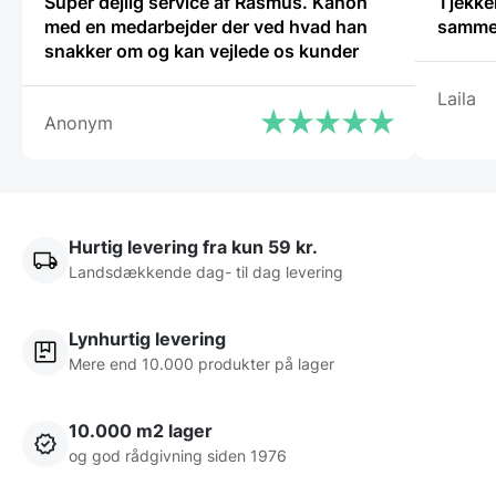
Super dejlig service af Rasmus. Kanon
Tjekker
med en medarbejder der ved hvad han
samm
snakker om og kan vejlede os kunder
Laila
Anonym
Hurtig levering fra kun 59 kr.
Landsdækkende dag- til dag levering
Lynhurtig levering
Mere end 10.000 produkter på lager
10.000 m2 lager
og god rådgivning siden 1976