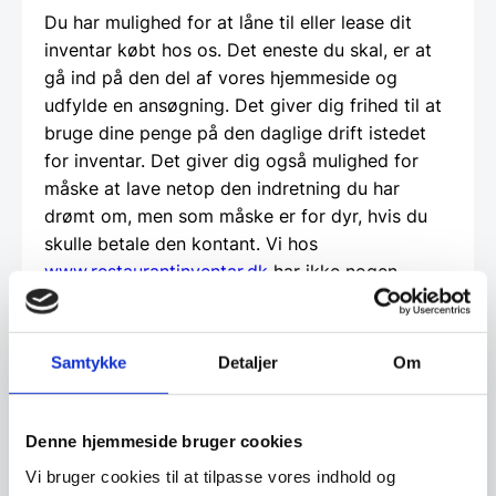
Du har mulighed for at låne til eller lease dit
inventar købt hos os. Det eneste du skal, er at
gå ind på den del af vores hjemmeside og
udfylde en ansøgning. Det giver dig frihed til at
bruge dine penge på den daglige drift istedet
for inventar. Det giver dig også mulighed for
måske at lave netop den indretning du har
drømt om, men som måske er for dyr, hvis du
skulle betale den kontant. Vi hos
www.restaurantinventar.dk
har ikke nogen
økonomisk interesse i at tilbyde dig dette ud
over vi finder det en god service. Og al
låntagning og leasing foregår direkte imellem
Samtykke
Detaljer
Om
dig som kunde og en tredjepartner, som vi hos
restaurantinventar.dk
har udvalgt til at tilbyde
denne service.
Denne hjemmeside bruger cookies
Vi bruger cookies til at tilpasse vores indhold og
Beregn og ansøg her