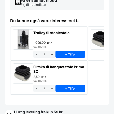
Få et samlet tilbud
Føj til huskeliste
Du kunne også være interesseret i…
Trolley til stablestole
F
1.099,00
2
DKK
ex. moms
e
+ Tilføj
-
+
Filtsko til banquetstole Primo
SQ
2,50
DKK
ex. moms
+ Tilføj
-
+
Hurtig levering fra kun 59 kr.