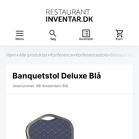
Menu
Søg
Varelister
Kurv
Hjem
»
Alle produkter
»
Konference
»
Konferencestole
»
Banquetstole
Banquetstol Deluxe Blå
Varenummer: AB Amsterdam Blå