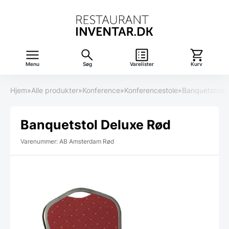
Menu
Søg
Varelister
Kurv
Hjem
»
Alle produkter
»
Konference
»
Konferencestole
»
Banquetstole
Banquetstol Deluxe Rød
Varenummer: AB Amsterdam Rød