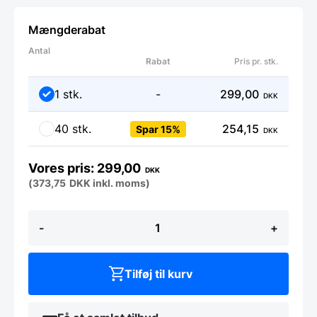
Mængderabat
Antal
Rabat
Pris pr. stk.
1 stk.
-
299,00
DKK
40 stk.
254,15
Spar 15%
DKK
299,00
DKK
(
373,75
DKK
inkl. moms)
Banquetstol
-
+
Deluxe
Rød
antal
Tilføj til kurv