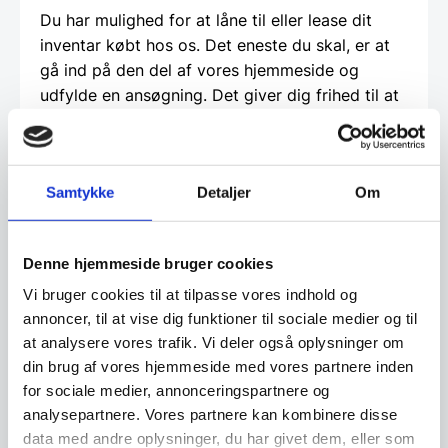
Du har mulighed for at låne til eller lease dit
inventar købt hos os. Det eneste du skal, er at
gå ind på den del af vores hjemmeside og
udfylde en ansøgning. Det giver dig frihed til at
bruge dine penge på den daglige drift istedet
for inventar. Det giver dig også mulighed for
måske at lave netop den indretning du har
Samtykke
Detaljer
Om
drømt om, men som måske er for dyr, hvis du
skulle betale den kontant. Vi hos
www.restaurantinventar.dk
har ikke nogen
Denne hjemmeside bruger cookies
økonomisk interesse i at tilbyde dig dette ud
over vi finder det en god service. Og al
Vi bruger cookies til at tilpasse vores indhold og
låntagning og leasing foregår direkte imellem
annoncer, til at vise dig funktioner til sociale medier og til
at analysere vores trafik. Vi deler også oplysninger om
dig som kunde og en tredjepartner, som vi hos
din brug af vores hjemmeside med vores partnere inden
restaurantinventar.dk
har udvalgt til at tilbyde
for sociale medier, annonceringspartnere og
denne service.
analysepartnere. Vores partnere kan kombinere disse
data med andre oplysninger, du har givet dem, eller som
Beregn og ansøg her