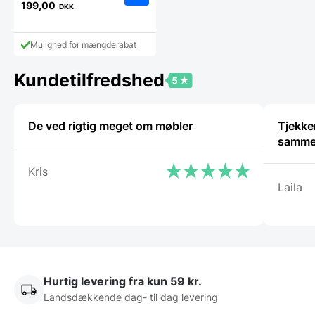
oprindelige
199,00
DKK
Den
pris
aktuelle
var:
pris
229,00 DKK.
Mulighed for mængderabat
er:
199,00 DKK.
Kundetilfredshed
De ved rigtig meget om møbler
Tjekker
samm
Kris
Laila
Hurtig levering fra kun 59 kr.
Landsdækkende dag- til dag levering