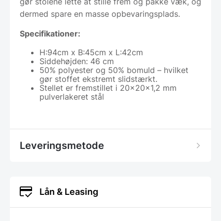
gør stolene lette at stille frem og pakke væk, og
dermed spare en masse opbevaringsplads.
Specifikationer:
H:94cm x B:45cm x L:42cm
Siddehøjden: 46 cm
50% polyester og 50% bomuld – hvilket
gør stoffet ekstremt slidstærkt.
Stellet er fremstillet i 20x20x1,2 mm
pulverlakeret stål
Leveringsmetode
Lån & Leasing