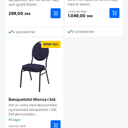
med et slankt…
sort og blå.Stellet…
Den
1.133,56
DKK
299,00
DKK
oprindelige
1.049,00
DKK
Den
pris
aktuelle
var:
pris
1.133,56 DKK.
Vi prismatcher
Vi prismatcher
er:
1.049,00 DKK.
SPAR 13%
Banquetstol Monza i blå
Her er vores mest økonomiske
og klassiske banquetstol i stål.
Det økonomiske…
Den
229,00
DKK