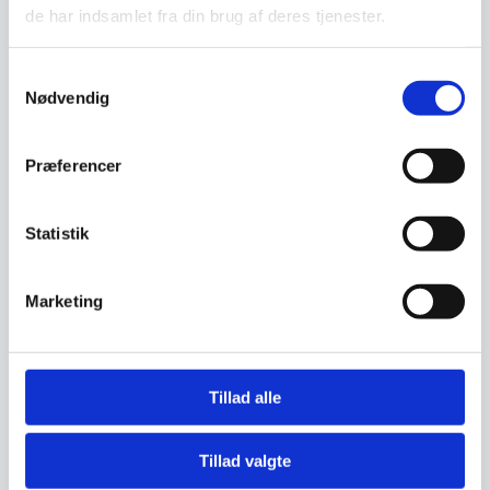
de har indsamlet fra din brug af deres tjenester.
Samtykkevalg
Nødvendig
Vi prismatcher - Klik her
Præferencer
Relaterede varer
Statistik
SPAR 17%
Marketing
Tillad alle
Filtsko til banquetstole
Tillad valgte
Basis konferencestol –
Primo SQ
Antracitgrå med sort stel