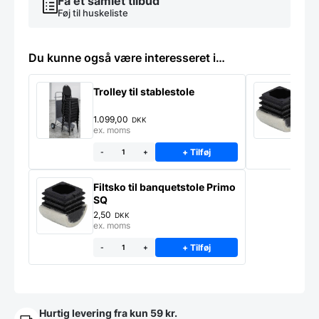
Få et samlet tilbud
Føj til huskeliste
Du kunne også være interesseret i…
Trolley til stablestole
F
1.099,00
2
DKK
ex. moms
e
+ Tilføj
-
+
Filtsko til banquetstole Primo
SQ
2,50
DKK
ex. moms
+ Tilføj
-
+
Hurtig levering fra kun 59 kr.