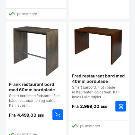
kan
vælges
Vi prismatcher
på
vareside
Fred restaurant bord med
40mm bordplade
Frank restaurant bord
Smart barbord. Flot i både
med 60mm bordplade
restauranten og caféen. Kan
Smart bord med fodstøtte. Flot i
laves i alle højder.…
både restauranten og caféen.
Kan laves i…
Fra
2.999,00
DKK
Dette
Fra
4.499,00
DKK
vare
Dette
har
Vi prismatcher
vare
flere
har
Vi prismatcher