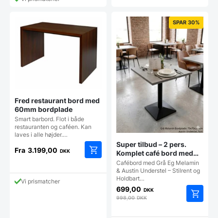
varianter
flere
Mulighe
varianter.
kan
Mulighederne
SPAR 30%
vælges
kan
på
vælges
vareside
på
varesiden
Fred restaurant bord med
60mm bordplade
Smart barbord. Flot i både
restauranten og caféen. Kan
laves i alle højder.…
Super tilbud – 2 pers.
Fra
3.199,00
DKK
Komplet café bord med
Dette
Grå eg melamin
Cafébord med Grå Eg Melamin
vare
bordplade
& Austin Understel – Stilrent og
Holdbart…
har
Vi prismatcher
flere
699,00
DKK
varianter.
998,00
DKK
Mulighederne
kan