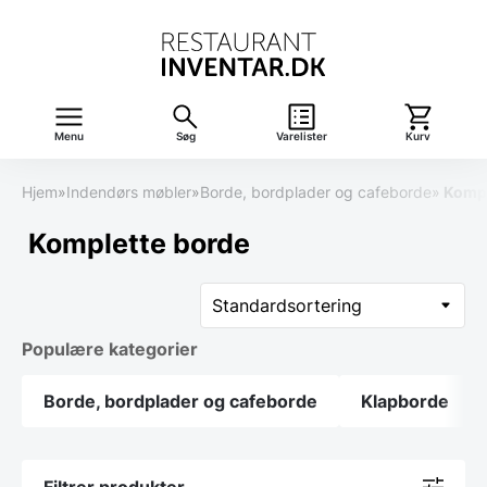
Menu
Søg
Varelister
Kurv
Hjem
»
Indendørs møbler
»
Borde, bordplader og cafeborde
»
Kompl
Komplette borde
Populære kategorier
Borde, bordplader og cafeborde
Klapborde