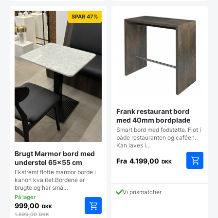
SPAR 47%
Frank restaurant bord
med 40mm bordplade
Smart bord med fodstøtte. Flot i
både restauranten og caféen.
Kan laves i…
Brugt Marmor bord med
Fra
4.199,00
understel 65×55 cm
DKK
Dette
Ekstremt flotte marmor borde i
kanon kvalitet.Bordene er
vare
brugte og har små…
har
Vi prismatcher
flere
999,00
varianter
DKK
1.899,00
DKK
Mulighe