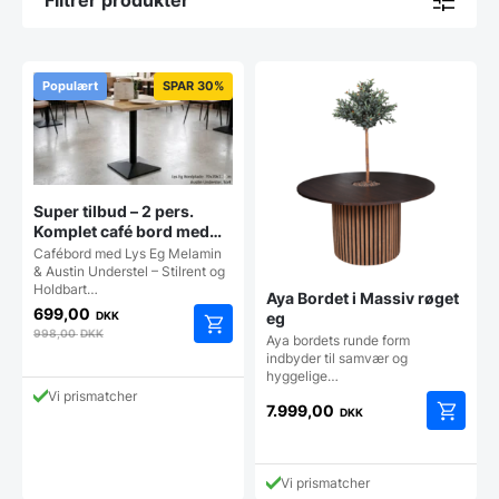
Filtrer produkter
Populært
SPAR 30%
Super tilbud – 2 pers.
Komplet café bord med
lys eg melamin bordplade
Cafébord med Lys Eg Melamin
& Austin Understel – Stilrent og
Holdbart…
Aya Bordet i Massiv røget
699,00
DKK
eg
998,00
DKK
Aya bordets runde form
indbyder til samvær og
hyggelige…
Vi prismatcher
7.999,00
DKK
Vi prismatcher