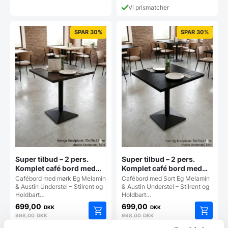
vælges
Vi prismatcher
på
varesiden
SPAR 30%
SPAR 30%
Super tilbud – 2 pers.
Super tilbud – 2 pers.
Komplet café bord med
Komplet café bord med
mørk eg melamin
sort eg melamin
Cafébord med mørk Eg Melamin
Cafébord med Sort Eg Melamin
bordplade
bordplade
& Austin Understel – Stilrent og
& Austin Understel – Stilrent og
Holdbart…
Holdbart…
699,00
699,00
DKK
DKK
998,00
DKK
998,00
DKK