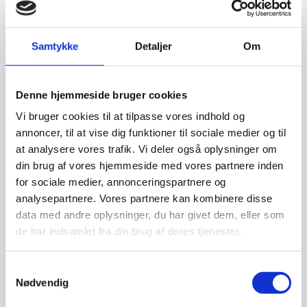
Vi prismatcher
Vi prismatcher
Samtykke
Detaljer
Om
SPAR 41%
SPAR 41%
Denne hjemmeside bruger cookies
Vi bruger cookies til at tilpasse vores indhold og
annoncer, til at vise dig funktioner til sociale medier og til
at analysere vores trafik. Vi deler også oplysninger om
din brug af vores hjemmeside med vores partnere inden
for sociale medier, annonceringspartnere og
analysepartnere. Vores partnere kan kombinere disse
data med andre oplysninger, du har givet dem, eller som
Super tilbud – 4 pers.
Super tilbud – 4 pers.
de har indsamlet fra din brug af deres tjenester.
Komplet café bord med
Komplet café bord med
Grå eg melamin
Lys eg melamin bordplade
Restaurantbord med Grå Eg
Restaurantbord med Lys Eg
bordplade
Melamin & Biggy Understel –
Melamin & Biggy Understel –
Samtykkevalg
Stilrent og…
Stilrent og Holdbart…
Nødvendig
999,00
999,00
DKK
DKK
1.699,00
DKK
1.699,00
DKK