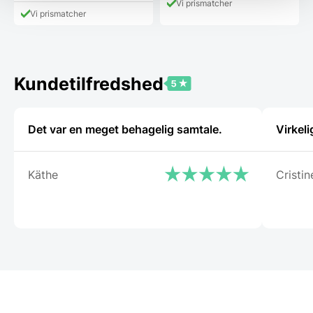
Vi prismatcher
Vi prismatcher
Kundetilfredshed
Det var en meget behagelig samtale.
Virkeli
Käthe
Cristin