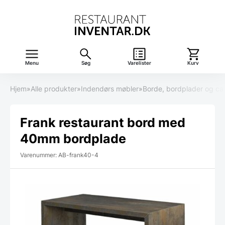
Menu
Søg
Varelister
Kurv
Hjem
»
Alle produkter
»
Indendørs møbler
»
Borde, bordplader og ca
Frank restaurant bord med
40mm bordplade
Varenummer: AB-frank40-4