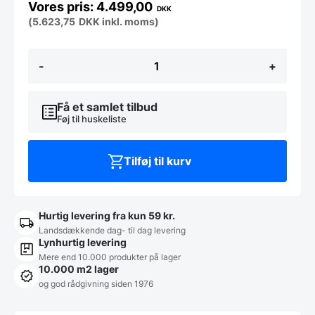
4.499,00
DKK
(
5.623,75
DKK
inkl. moms)
Frank
-
+
restaurant
bord
med
40mm
Få et samlet tilbud
bordplade
Føj til huskeliste
antal
Tilføj til kurv
Hurtig levering fra kun 59 kr.
Landsdækkende dag- til dag levering
Lynhurtig levering
Mere end 10.000 produkter på lager
10.000 m2 lager
og god rådgivning siden 1976