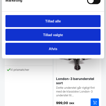
Marketing
Tillad alle
Masimo 2019 i Beige
Tillad valgte
Den flotte Masimo 2019 stol. En
flot og lidt mere elegant stol end
den klassiske…
Afvis
599,00
DKK
Vi prismatcher
London-3 barunderstel
sort
Dette understel går rigtigt fint
med de klassiske London-3
understel til…
999,00
DKK