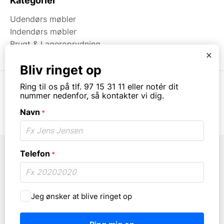
Kategorier
Udendørs møbler
Indendørs møbler
Brugt & Lageroprydning
x
Bliv ringet op
Ring til os på tlf. 97 15 31 11 eller notér dit
nummer nedenfor, så kontakter vi dig.
© Copyright. All rights reserved.
Navn
*
Telefon
*
Må
Jeg ønsker at blive ringet op
vi
ringe
dig