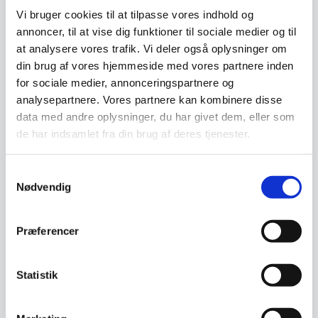
Vi bruger cookies til at tilpasse vores indhold og
Signe stol – Cognac PU
annoncer, til at vise dig funktioner til sociale medier og til
Signe stolen er en komfortabel
at analysere vores trafik. Vi deler også oplysninger om
spisebordsstol i slidstærkt
din brug af vores hjemmeside med vores partnere inden
PU.Stolen er…
Vogn til runde borde
for sociale medier, annonceringspartnere og
Vogn til transport af runde
1.559,00
DKK
analysepartnere. Vores partnere kan kombinere disse
borde.Justerbar så den passer til
8 borde.Mål: 200…
data med andre oplysninger, du har givet dem, eller som
de har indsamlet fra din brug af deres tjenester.
Vi prismatcher
2.999,00
DKK
Samtykkevalg
Vi prismatcher
Nødvendig
Præferencer
Statistik