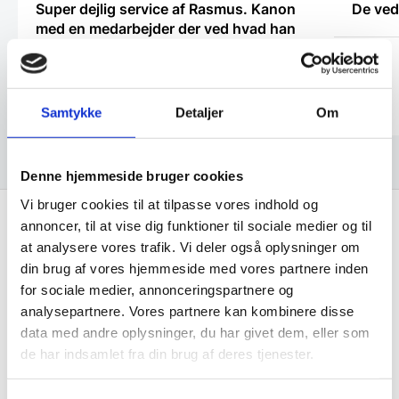
Super dejlig service af Rasmus. Kanon
De ved
med en medarbejder der ved hvad han
snakker om og kan vejlede os kunder
Kris
Anonym
Samtykke
Detaljer
Om
Denne hjemmeside bruger cookies
Vi bruger cookies til at tilpasse vores indhold og
annoncer, til at vise dig funktioner til sociale medier og til
Hurtig levering fra kun 59 kr.
at analysere vores trafik. Vi deler også oplysninger om
Landsdækkende dag- til dag levering
din brug af vores hjemmeside med vores partnere inden
for sociale medier, annonceringspartnere og
Lynhurtig levering
analysepartnere. Vores partnere kan kombinere disse
Mere end 10.000 produkter på lager
data med andre oplysninger, du har givet dem, eller som
de har indsamlet fra din brug af deres tjenester.
10.000 m2 lager