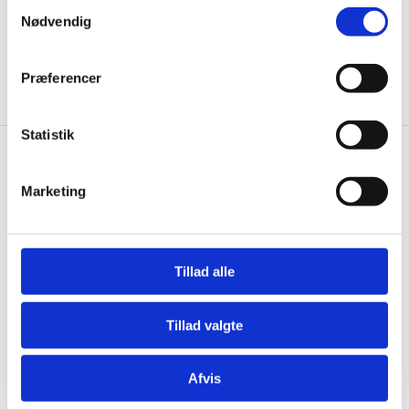
og god rådgivning siden 1976
Samtykkevalg
Nødvendig
Brug for hjælp?
Præferencer
Kontakt kundeservice 97 15 31 11
Statistik
Restaurantinventar.dk
Marketing
Østergaard Interiéur a/s
Rømersvej 31
7430 Ikast
Tillad alle
CVR: 25821548
Åbningstider
Tillad valgte
Mandag til torsdag fra 08:00 – 15:30.
Fredag fra 08.00 – 13.00.
Afvis