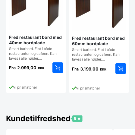
Fred restaurant bord med
Fred restaurant bord med
40mm bordplade
60mm bordplade
Smart barbord. Flot i både
Smart barbord. Flot i både
restauranten og caféen. Kan
restauranten og caféen. Kan
laves i alle højder.…
laves i alle højder.…
Fra
2.999,00
Fra
3.199,00
DKK
DKK
Dette
Dette
vare
vare
har
har
Vi prismatcher
Vi prismatcher
flere
flere
varianter.
varianter
Mulighederne
Mulighe
kan
kan
vælges
vælges
Kundetilfredshed
på
på
varesiden
vareside