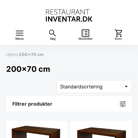
Menu
Søg
Varelister
Kurv
Hjem
»
200x70 cm
200x70 cm
Filtrer produkter