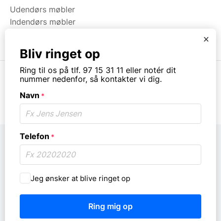
Udendørs møbler
Indendørs møbler
Brugt & Lageroprydning
x
Bliv ringet op
Ring til os på tlf. 97 15 31 11 eller notér dit
nummer nedenfor, så kontakter vi dig.
Navn
*
© Copyright. All rights reserved.
Telefon
*
Må
Jeg ønsker at blive ringet op
vi
ringe
dig
op?