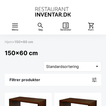
Menu
Søg
Varelister
Kurv
Hjem
»
150x60 cm
150x60 cm
Filtrer produkter