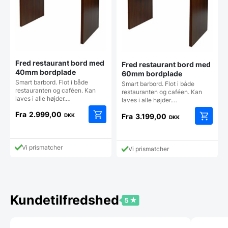
Fred restaurant bord med
Fred restaurant bord med
40mm bordplade
60mm bordplade
Smart barbord. Flot i både
Smart barbord. Flot i både
restauranten og caféen. Kan
restauranten og caféen. Kan
laves i alle højder.…
laves i alle højder.…
Fra
2.999,00
Fra
3.199,00
DKK
DKK
Dette
Dette
vare
vare
har
har
Vi prismatcher
Vi prismatcher
flere
flere
varianter.
varianter
Mulighederne
Mulighe
kan
kan
vælges
vælges
Kundetilfredshed
på
på
varesiden
vareside