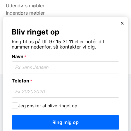
Udendørs møbler
Indendørs møbler
Brugt & Lageroprydning
x
Bliv ringet op
Ring til os på tlf. 97 15 31 11 eller notér dit
nummer nedenfor, så kontakter vi dig.
Navn
*
© Copyright. All rights reserved.
Telefon
*
Må
Jeg ønsker at blive ringet op
vi
ringe
dig
op?