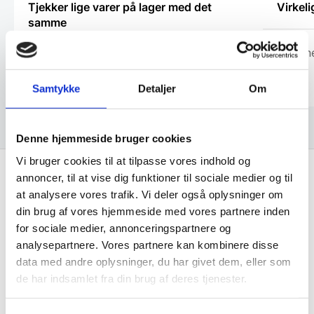
Tjekker lige varer på lager med det
Virkeli
samme
Cristin
Laila
Samtykke
Detaljer
Om
Denne hjemmeside bruger cookies
Vi bruger cookies til at tilpasse vores indhold og
annoncer, til at vise dig funktioner til sociale medier og til
Hurtig levering fra kun 59 kr.
at analysere vores trafik. Vi deler også oplysninger om
Landsdækkende dag- til dag levering
din brug af vores hjemmeside med vores partnere inden
for sociale medier, annonceringspartnere og
Lynhurtig levering
analysepartnere. Vores partnere kan kombinere disse
Mere end 10.000 produkter på lager
data med andre oplysninger, du har givet dem, eller som
de har indsamlet fra din brug af deres tjenester.
10.000 m2 lager