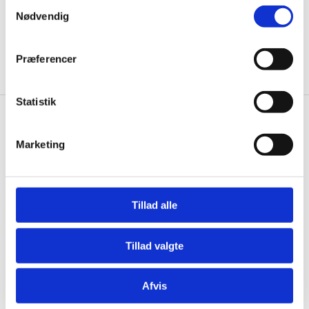
og god rådgivning siden 1976
Samtykkevalg
Nødvendig
Brug for hjælp?
Præferencer
Kontakt kundeservice 97 15 31 11
Statistik
Restaurantinventar.dk
Marketing
Østergaard Interiéur a/s
Rømersvej 31
7430 Ikast
Tillad alle
CVR: 25821548
Åbningstider
Tillad valgte
Mandag til torsdag fra 08:00 – 15:30.
Fredag fra 08.00 – 13.00.
Afvis