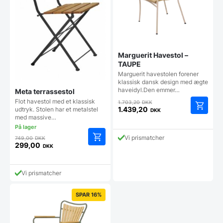
Marguerit Havestol –
TAUPE
Marguerit havestolen forener
klassisk dansk design med ægte
haveidyl.Den emmer…
Meta terrassestol
Den
Flot havestol med et klassisk
1.703,20
DKK
oprindelige
1.439,20
udtryk. Stolen har et metalstel
DKK
Den
med massive…
pris
aktuelle
var:
pris
Den
1.703,20 DKK.
Vi prismatcher
749,00
DKK
er:
oprindelige
299,00
DKK
Den
1.439,20 DKK.
pris
aktuelle
var:
pris
749,00 DKK.
Vi prismatcher
er:
299,00 DKK.
SPAR 16%