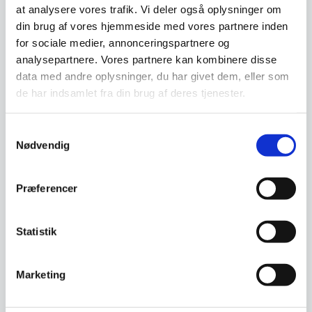
økonomisk interesse i at tilbyde dig dette ud
at analysere vores trafik. Vi deler også oplysninger om
over vi finder det en god service. Og al
din brug af vores hjemmeside med vores partnere inden
låntagning og leasing foregår direkte imellem
for sociale medier, annonceringspartnere og
dig som kunde og en tredjepartner, som vi hos
analysepartnere. Vores partnere kan kombinere disse
restaurantinventar.dk
har udvalgt til at tilbyde
data med andre oplysninger, du har givet dem, eller som
denne service.
de har indsamlet fra din brug af deres tjenester.
Beregn og ansøg her
Samtykkevalg
Nødvendig
Præferencer
Vi prismatcher - Klik her
Statistik
Relaterede varer
Marketing
SPAR 16%
SPAR 16%