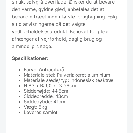
smuk, sølvgrå overflade. Ønsker du at bevare
den varme, gyldne glød, anbefales det at
behandle træet inden første ibrugtagning. Følg
altid anvisningerne på det valgte
vedligeholdelsesprodukt. Behovet for pleje
afhænger af vejrforhold, daglig brug og
almindelig slitage.
Specifikationer:
Farve: Antracitgrå
Materiale stel: Pulverlakeret aluminium
Materiale sæde/ryg: Indonesisk teaktræ
H:83 x B: 60 x D: 59cm
Siddehøjde: 44,5cm
Siddebredde: 43cm
Siddedybde: 41cm
Vægt: 5kg.
Leveres samlet