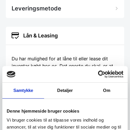
Leveringsmetode
Lån & Leasing
Du har mulighed for at låne til eller lease dit
inventar købt hos os. Det eneste du skal, er at
gå ind på den del af vores hjemmeside og
udfylde en ansøgning. Det giver dig frihed til at
bruge dine penge på den daglige drift istedet
Samtykke
Detaljer
Om
for inventar. Det giver dig også mulighed for
måske at lave netop den indretning du har
drømt om, men som måske er for dyr, hvis du
Denne hjemmeside bruger cookies
skulle betale den kontant. Vi hos
Vi bruger cookies til at tilpasse vores indhold og
www.restaurantinventar.dk
har ikke nogen
annoncer, til at vise dig funktioner til sociale medier og til