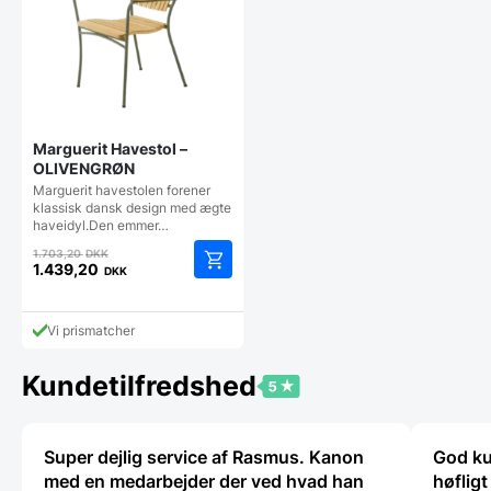
Marguerit Havestol –
OLIVENGRØN
Marguerit havestolen forener
klassisk dansk design med ægte
haveidyl.Den emmer…
Den
1.703,20
DKK
oprindelige
1.439,20
DKK
Den
pris
aktuelle
var:
pris
1.703,20 DKK.
Vi prismatcher
er:
1.439,20 DKK.
Kundetilfredshed
Super dejlig service af Rasmus. Kanon
God ku
med en medarbejder der ved hvad han
høflig