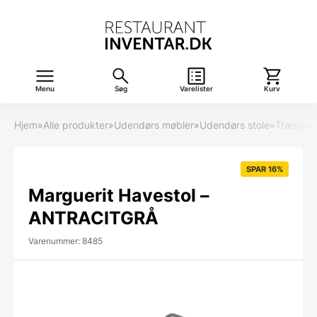
Menu
Søg
Varelister
Kurv
Hjem
»
Alle produkter
»
Udendørs møbler
»
Udendørs stole
»
Træstole
SPAR 16%
Marguerit Havestol –
ANTRACITGRÅ
Varenummer: 8485