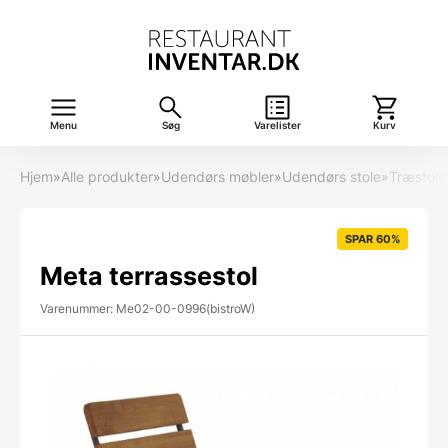
Menu
Søg
Varelister
Kurv
Hjem
»
Alle produkter
»
Udendørs møbler
»
Udendørs stole
»
Træstole
SPAR 60%
Meta terrassestol
Varenummer: Me02-00-0996(bistroW)