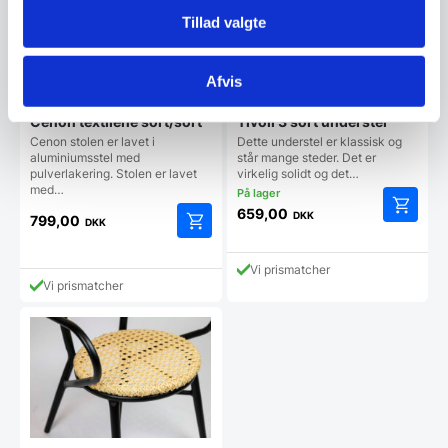
Tillad valgte
Afvis
Cenon textilene sort/sort
Tivoli 3 sort understel
Cenon stolen er lavet i
Dette understel er klassisk og
aluminiumsstel med
står mange steder. Det er
pulverlakering. Stolen er lavet
virkelig solidt og det…
med…
659,00
DKK
799,00
DKK
Vi prismatcher
Vi prismatcher