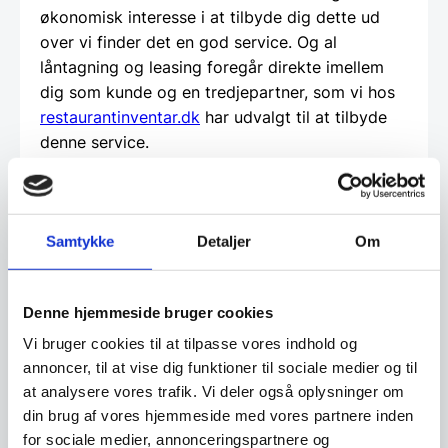
økonomisk interesse i at tilbyde dig dette ud
over vi finder det en god service. Og al
låntagning og leasing foregår direkte imellem
dig som kunde og en tredjepartner, som vi hos
restaurantinventar.dk
har udvalgt til at tilbyde
denne service.
Beregn og ansøg her
Samtykke
Detaljer
Om
Vi prismatcher - Klik her
Denne hjemmeside bruger cookies
Vi bruger cookies til at tilpasse vores indhold og
Relaterede varer
annoncer, til at vise dig funktioner til sociale medier og til
at analysere vores trafik. Vi deler også oplysninger om
din brug af vores hjemmeside med vores partnere inden
Populært
SPAR 19%
for sociale medier, annonceringspartnere og