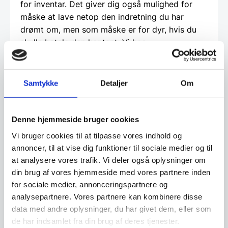
for inventar. Det giver dig også mulighed for
måske at lave netop den indretning du har
drømt om, men som måske er for dyr, hvis du
skulle betale den kontant. Vi hos
www.restaurantinventar.dk
har ikke nogen
økonomisk interesse i at tilbyde dig dette ud
over vi finder det en god service. Og al
Samtykke
Detaljer
Om
låntagning og leasing foregår direkte imellem
dig som kunde og en tredjepartner, som vi hos
restaurantinventar.dk
har udvalgt til at tilbyde
Denne hjemmeside bruger cookies
denne service.
Vi bruger cookies til at tilpasse vores indhold og
annoncer, til at vise dig funktioner til sociale medier og til
Beregn og ansøg her
at analysere vores trafik. Vi deler også oplysninger om
din brug af vores hjemmeside med vores partnere inden
for sociale medier, annonceringspartnere og
analysepartnere. Vores partnere kan kombinere disse
Vi prismatcher - Klik her
data med andre oplysninger, du har givet dem, eller som
de har indsamlet fra din brug af deres tjenester.