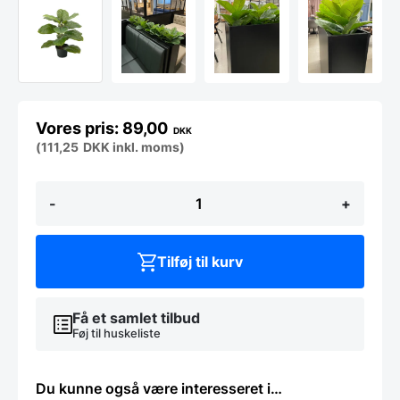
89,00
DKK
(
111,25
DKK
inkl. moms)
Fiolfikus,
-
+
kunstig
plante
40cm
antal
Tilføj til kurv
Få et samlet tilbud
Føj til huskeliste
Du kunne også være interesseret i…