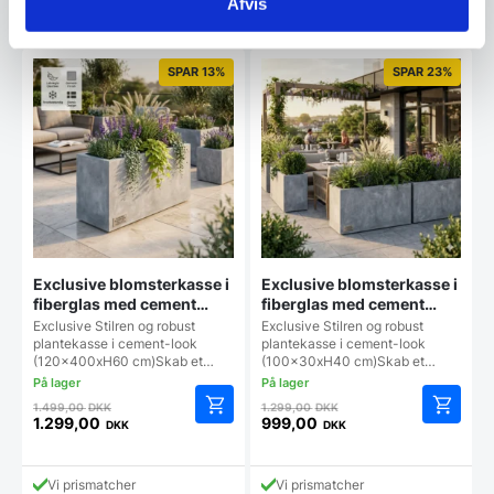
Afvis
Vi prismatcher
Vi prismatcher
SPAR 13%
SPAR 23%
Exclusive blomsterkasse i
Exclusive blomsterkasse i
fiberglas med cement
fiberglas med cement
120*40*H60cm
100*30*H40cm
Exclusive Stilren og robust
Exclusive Stilren og robust
plantekasse i cement-look
plantekasse i cement-look
(120x400xH60 cm)Skab et…
(100x30xH40 cm)Skab et…
Den
Den
1.499,00
DKK
1.299,00
DKK
oprindelige
oprindelige
1.299,00
999,00
DKK
DKK
Den
Den
pris
pris
aktuelle
aktuelle
var:
var:
pris
pris
1.499,00 DKK.
1.299,00 DKK.
Vi prismatcher
Vi prismatcher