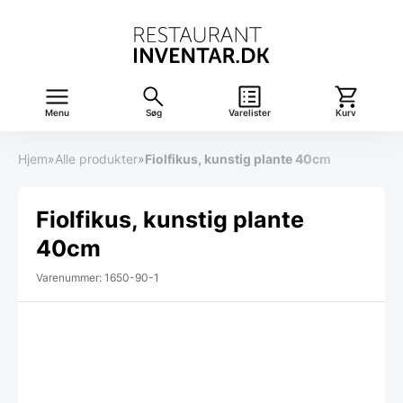
Menu
Søg
Varelister
Kurv
Hjem
»
Alle produkter
»
Fiolfikus, kunstig plante 40cm
Fiolfikus, kunstig plante
40cm
Varenummer: 1650-90-1