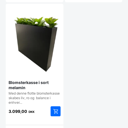
er:
er:
1.299,00 DKK.
999,00 DKK.
Blomsterkasse i sort
melamin
Med denne flotte blomsterkasse
skabes liv, ro og balance i
enhver…
3.099,00
DKK