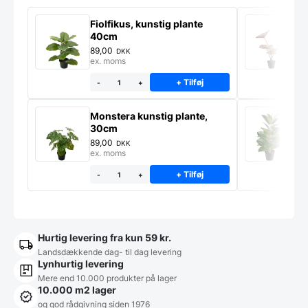
Fiolfikus, kunstig plante
R
40cm
H
89,00
1
DKK
ex. moms
e
+ Tilføj
-
+
Monstera kunstig plante,
F
30cm
H
89,00
1
DKK
ex. moms
e
+ Tilføj
-
+
Hurtig levering fra kun 59 kr.
Landsdækkende dag- til dag levering
Lynhurtig levering
Mere end 10.000 produkter på lager
10.000 m2 lager
og god rådgivning siden 1976