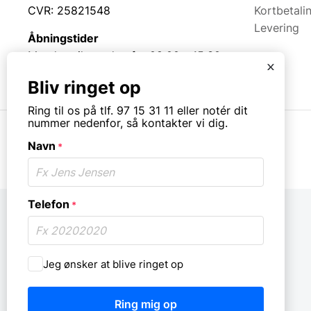
CVR: 25821548
Kortbetali
Levering
Åbningstider
Mandag til torsdag fra 08:00 – 15:30.
x
Fredag fra 08.00 – 13.00.
Bliv ringet op
Ring til os på tlf. 97 15 31 11 eller notér dit
nummer nedenfor, så kontakter vi dig.
Navn
*
© Copyright. All rights reserved.
Telefon
*
Må
Jeg ønsker at blive ringet op
vi
ringe
dig