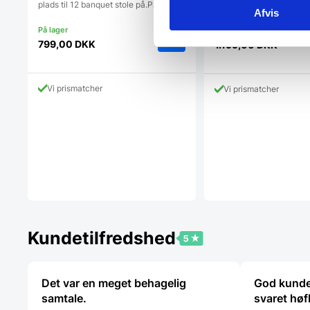
plads til 12 banquet stole på.Passer…
til…
Afvis
Den
1.834,00
DKK
oprindeli
799,00
DKK
1.199,00
DKK
Den
pris
aktuelle
var:
pris
1.834,00
Vi prismatcher
Vi prismatcher
er:
1.199,00 DKK.
Kundetilfredshed
Det var en meget behagelig
God kunde
samtale.
svaret høf