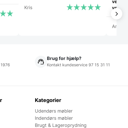
ved hv
Kris
vejlede
Anony
Brug for hjælp?
 1976
Kontakt kundeservice 97 15 31 11
r
Kategorier
Udendørs møbler
Indendørs møbler
Brugt & Lageroprydning