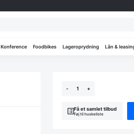
Konference
Foodbikes
Lageroprydning
Lån & leasin
Stabelstole
-
+
løftevogn
antal
Få et samlet tilbud
Føj til huskeliste