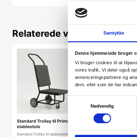
Relaterede varer
Samtykke
Denne hjemmeside bruger c
Vi bruger cookies til at tilpas
vores trafik. Vi deler også 
annonceringspartnere og anal
dem, eller som de har indsaml
Samtykkevalg
Nødvendig
Standard Trolley til Primo
Stolevogn – 12 stabe
stablestole
Denne Lifetime stolevo
Standard Trolley til stablestole med
80279 er en praktisk og 