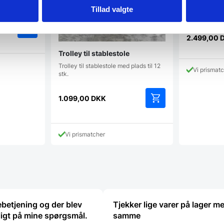
klapstole me
Tillad valgte
stolevogn.M
ge
3.292,00
DKK
2.499,00
Den
p
Trolley til stablestole
aktuelle
v
 DKK.
pris
Trolley til stablestole med plads til 12
Vi prismat
er:
stk.
2.499,00 
1.099,00
DKK
Vi prismatcher
betjening og der blev
Tjekker lige varer på lager m
ligt på mine spørgsmål.
samme