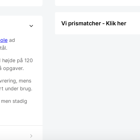
Vi prismatcher - Klik her
tole
ad
tål.
l højde på 120
å opgaver.
vrering, mens
rt under brug.
, men stadig