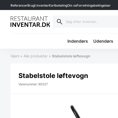
Referencer
Brugt inventar
Kortbetaling
Om os
Forretningsbetingelser
Indendørs
Udendørs
Hjem
»
Alle produkter
»
Stabelstole løftevogn
Stabelstole løftevogn
Varenummer: 80527