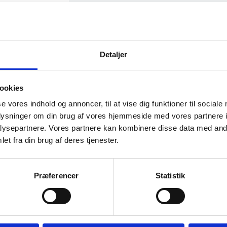
Detaljer
SPAR 35%
ookies
se vores indhold og annoncer, til at vise dig funktioner til sociale
oplysninger om din brug af vores hjemmeside med vores partnere i
ysepartnere. Vores partnere kan kombinere disse data med andr
et fra din brug af deres tjenester.
Præferencer
Statistik
Vogn til kl
lstole
stk
gn model
Flyt og opbev
robust løsning