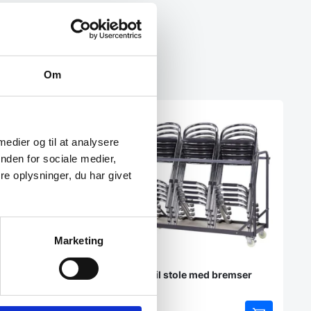
Om
SPAR 24%
 medier og til at analysere
nden for sociale medier,
e oplysninger, du har givet
Marketing
apstole t/ 32-40-48
Vogn til stole med bremser
ar nemt op til 48