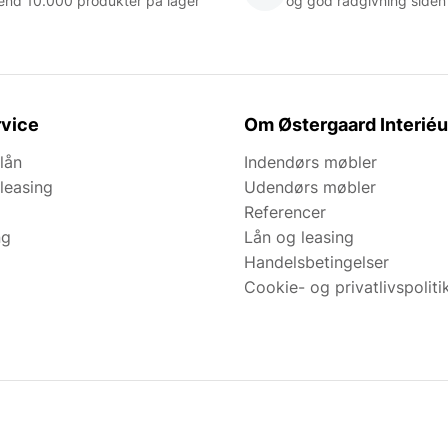
end 10.000 produkter på lager
og god rådgivning siden
vice
Om Østergaard Interiéu
lån
Indendørs møbler
leasing
Udendørs møbler
Referencer
ng
Lån og leasing
Handelsbetingelser
Cookie- og privatlivspoliti