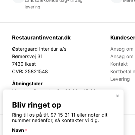
Landsdækkende dag- til dag
Mere 
levering
Restaurantinventar.dk
Kundeser
Østergaard Interiéur a/s
Ansøg om 
Rømersvej 31
Ansøg om 
7430 Ikast
Kontakt
CVR: 25821548
Kortbetali
Levering
Åbningstider
Mandag til torsdag fra 08:00 – 15:30.
x
Fredag fra 08.00 – 13.00.
Bliv ringet op
Ring til os på tlf. 97 15 31 11 eller notér dit
nummer nedenfor, så kontakter vi dig.
Navn
*
© Copyright. All rights reserved.