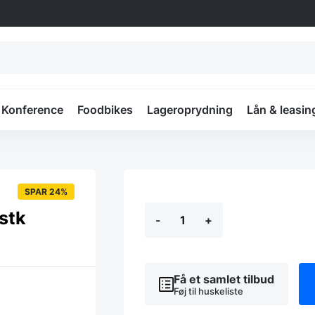
Konference
Foodbikes
Lageroprydning
Lån & leasin
SPAR 24%
Vogn
 stk
-
+
til
klapstole
t/
32-
40-
Få et samlet tilbud
48
Føj til huskeliste
stk
antal