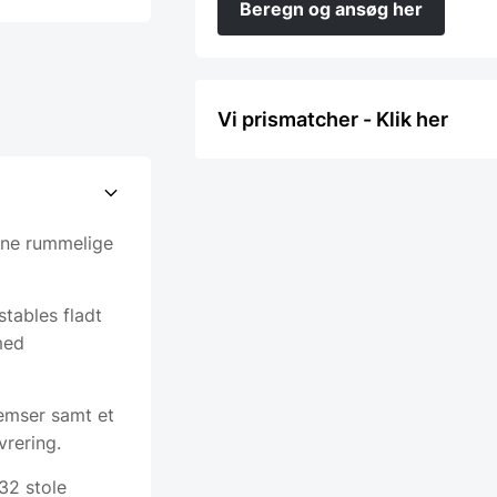
Beregn og ansøg her
Vi prismatcher - Klik her
nne rummelige
tables fladt
med
remser samt et
rering.
32 stole