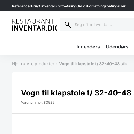
Referencer
Brugt inventar
Kortbetaling
Om os
Forretningsbetingelser
Indendørs
Udendørs
Hjem
»
Alle produkter
»
Vogn til klapstole t/ 32-40-48 stk
Vogn til klapstole t/ 32-40-48
Varenummer: 80525