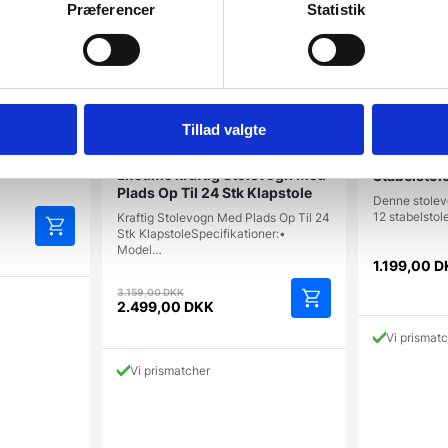
Præferencer
Statistik
Tillad valgte
bremser
Lifetime kraftig Stolevogn Med
Stabelstol
Plads Op Til 24 Stk Klapstole
Denne stolevo
12 stabelstol
Kraftig Stolevogn Med Plads Op Til 24
Stk KlapstoleSpecifikationer:•
Model…
1.199,00
D
Den
3.159,00
DKK
oprindelige
2.499,00
DKK
Den
pris
Vi prismat
aktuelle
var:
pris
3.159,00 DKK.
Vi prismatcher
er:
2.499,00 DKK.