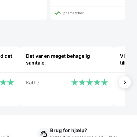
Vi prismatcher
ed det
Det var en meget behagelig
Virkeli
samtale.
tilfreds
Käthe
Cristin
Brug for hjælp?