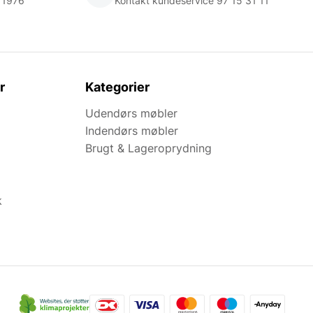
 1976
Kontakt kundeservice 97 15 31 11
r
Kategorier
Udendørs møbler
Indendørs møbler
Brugt & Lageroprydning
k