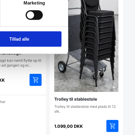
Marketing
Tillad alle
e løftevogn
gn kan nemt flytte op til
e ad gangen og er…
KK
Trolley til stablestole
cher
Trolley til stablestole med plads til 12
stk.
1.099,00
DKK