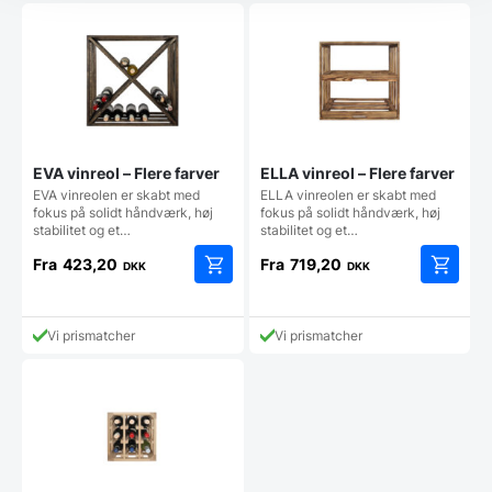
på
varesiden
EVA vinreol – Flere farver
ELLA vinreol – Flere farver
EVA vinreolen er skabt med
ELLA vinreolen er skabt med
fokus på solidt håndværk, høj
fokus på solidt håndværk, høj
stabilitet og et…
stabilitet og et…
Fra
423,20
Fra
719,20
DKK
DKK
Dette
Dette
vare
vare
har
har
Vi prismatcher
Vi prismatcher
flere
flere
varianter.
varianter
Mulighederne
Mulighe
kan
kan
vælges
vælges
på
på
varesiden
vareside