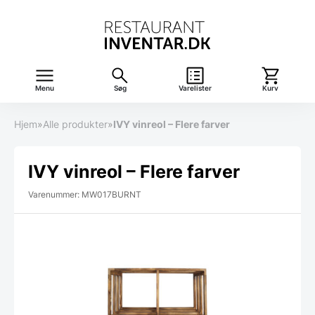
Menu
Søg
Varelister
Kurv
Hjem
»
Alle produkter
»
IVY vinreol – Flere farver
IVY vinreol – Flere farver
Varenummer: MW017BURNT