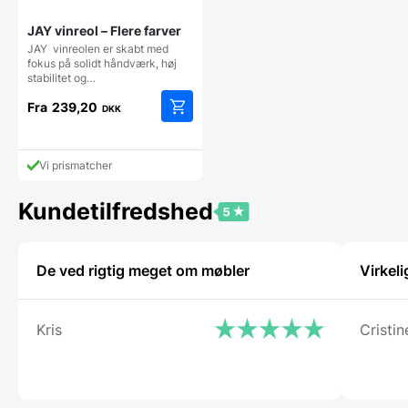
JAY vinreol – Flere farver
JAY vinreolen er skabt med
fokus på solidt håndværk, høj
stabilitet og…
Fra
239,20
DKK
Dette
vare
har
Vi prismatcher
flere
varianter.
Kundetilfredshed
Mulighederne
kan
vælges
på
De ved rigtig meget om møbler
Virkeli
varesiden
Kris
Cristin