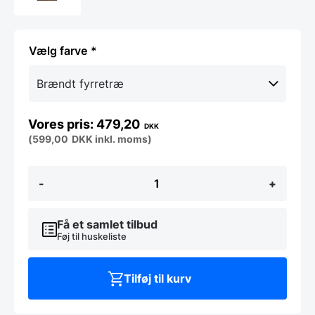
farve
479,20
DKK
(
599,00
DKK
inkl. moms)
IVY
-
+
vinreol
-
Flere
farver
Få et samlet tilbud
antal
Føj til huskeliste
Tilføj til kurv