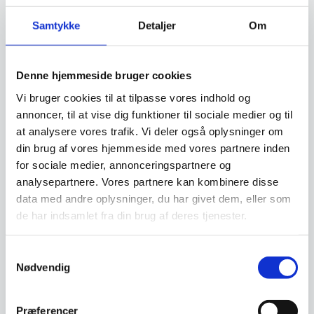
måske at lave netop den indretning du har
drømt om, men som måske er for dyr, hvis du
Samtykke
Detaljer
Om
skulle betale den kontant. Vi hos
www.restaurantinventar.dk
har ikke nogen
Denne hjemmeside bruger cookies
økonomisk interesse i at tilbyde dig dette ud
over vi finder det en god service. Og al
Vi bruger cookies til at tilpasse vores indhold og
låntagning og leasing foregår direkte imellem
annoncer, til at vise dig funktioner til sociale medier og til
dig som kunde og en tredjepartner, som vi hos
at analysere vores trafik. Vi deler også oplysninger om
restaurantinventar.dk
har udvalgt til at tilbyde
din brug af vores hjemmeside med vores partnere inden
denne service.
for sociale medier, annonceringspartnere og
analysepartnere. Vores partnere kan kombinere disse
data med andre oplysninger, du har givet dem, eller som
Beregn og ansøg her
de har indsamlet fra din brug af deres tjenester.
Samtykkevalg
Vi prismatcher - Klik her
Nødvendig
Præferencer