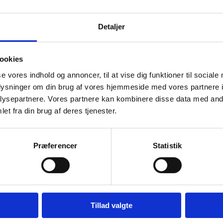
små knaster
 smukt udtryk.
Detaljer
vblinde
ver en stærk
eres
ookies
se vores indhold og annoncer, til at vise dig funktioner til sociale
oplysninger om din brug af vores hjemmeside med vores partnere i
lasker.
ysepartnere. Vores partnere kan kombinere disse data med andr
reolerne nemt
et fra din brug af deres tjenester.
fleksible
ssystem – og
Præferencer
Statistik
ation til
Tillad valgte