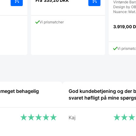
Fra
335,20
DKK
Vintønde Bars
Design by O
Dette
Dette
Nuance: Mat
vare
vare
har
har
Vi prismatcher
flere
flere
3.919,00
D
varianter.
varianter.
Mulighederne
Mulighederne
kan
kan
vælges
vælges
Vi prismat
på
på
varesiden
varesiden
 meget behagelig
God kundebetjening og der b
svaret høfligt på mine spørg
Kaj