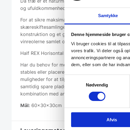
Da træ er et naturmateriale, kan der forekomme 
og ufuldkommenheder, der bidrager til et unik og
Samtykke
For at sikre maksimal holdbarhed anvender vi hal
skæreskiftesamlinger under produktionen. Det gi
konstruktion og et gennemført finish – derfor lev
Denne hjemmeside bruger c
vinreolerne samlet og klar til brug..
Vi bruger cookies til at tilpas
vores trafik. Vi deler også 
Half REX Horisontal modulet kan rumme op til 15 f
annonceringspartnere og anal
Har du behov for mere opbevaringsplads, kan vin
dem, eller som de har indsaml
stables eller placeres side om side. Det giver dig 
Samtykkevalg
muligheder for at tilpasse dem til dit opbevaring
Nødvendig
samtidig spare plads. Se også billederne for inspir
kombination med andre modeller
Mål:
60x30x30cm
Afvis