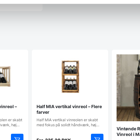
vinreol –
Half MIA vertikal vinreol – Flere
farver
olen er skabt
Half MIA vertikal vinreolen er skabt
dværk, høj…
med fokus på solidt håndværk, høj…
Vintønde R
Vinreol i 