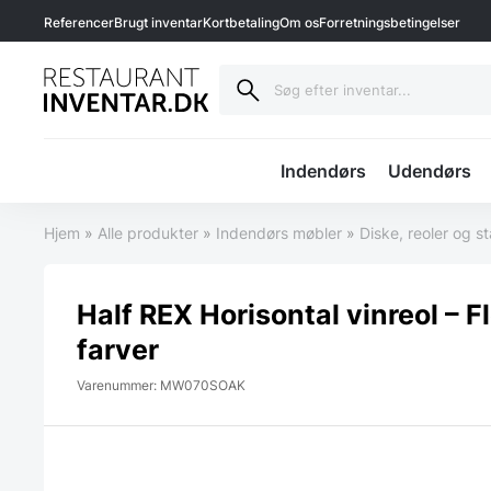
Referencer
Brugt inventar
Kortbetaling
Om os
Forretningsbetingelser
Indendørs
Udendørs
Hjem
»
Alle produkter
»
Indendørs møbler
»
Diske, reoler og s
Half REX Horisontal vinreol – F
farver
Varenummer: MW070SOAK