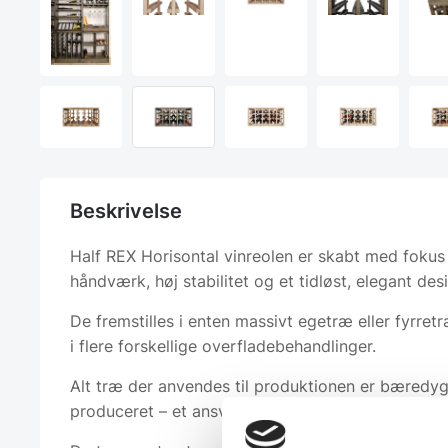
Beskrivelse
Half REX Horisontal vinreolen er skabt med fokus 
håndværk, høj stabilitet og et tidløst, elegant des
De fremstilles i enten massivt egetræ eller fyrret
i flere forskellige overfladebehandlinger.
Alt træ der anvendes til produktionen er bæredyg
produceret – et ansvarligt valg for både miljø og k