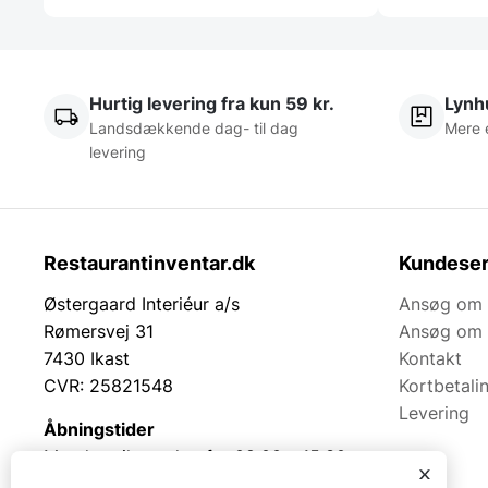
Hurtig levering fra kun 59 kr.
Lynhu
Landsdækkende dag- til dag
Mere 
levering
Restaurantinventar.dk
Kundeser
Østergaard Interiéur a/s
Ansøg om 
Rømersvej 31
Ansøg om 
7430 Ikast
Kontakt
CVR: 25821548
Kortbetali
Levering
Åbningstider
Mandag til torsdag fra 08:00 – 15:30.
x
Fredag fra 08.00 – 13.00.