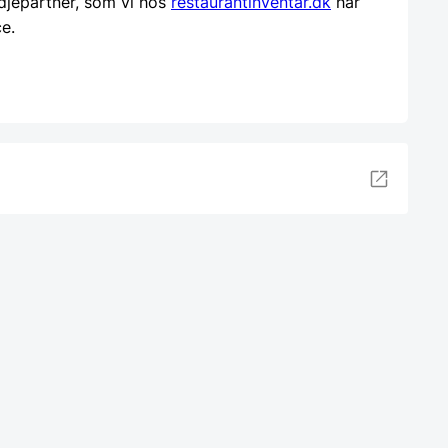
djepartner, som vi hos
restaurantinventar.dk
har
ce.