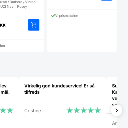
kab / Barbord / Vinreol
Dette
BUZI Navn: Rosey
vare
…
har
Vi prismatcher
flere
varianter.
KK
Mulighedern
kan
vælges
på
cher
varesiden
lev
Virkelig god kundeservice! Er så
Super d
smål.
tilfreds
Kanon 
ved hv
vejlede
Cristine
Anony