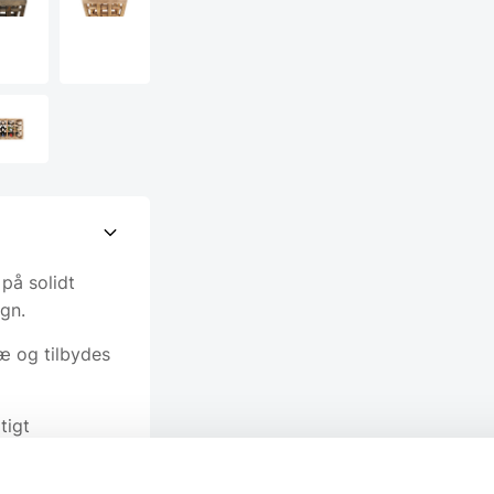
på solidt
ign.
ræ og tilbydes
tigt
valitet.