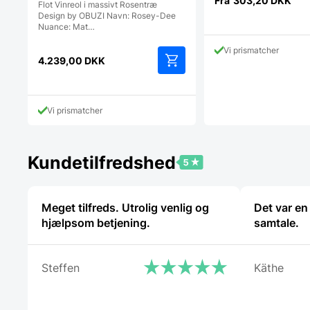
Fra
303,20
DKK
Flot Vinreol i massivt Rosentræ
Design by OBUZI Navn: Rosey-Dee
Nuance: Mat…
Vi prismatcher
4.239,00
DKK
Vi prismatcher
Kundetilfredshed
Meget tilfreds. Utrolig venlig og
Det var en
hjælpsom betjening.
samtale.
Steffen
Käthe