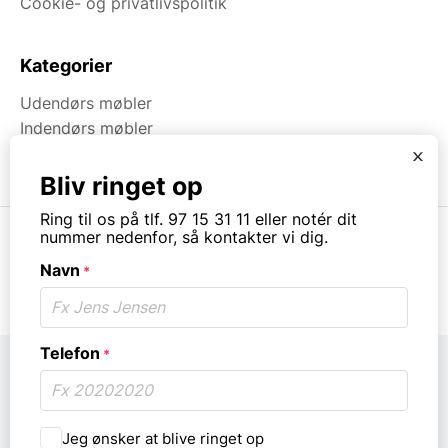
Cookie- og privatlivspolitik
Kategorier
Udendørs møbler
Indendørs møbler
Brugt & Lageroprydning
x
Bliv ringet op
Ring til os på tlf. 97 15 31 11 eller notér dit
nummer nedenfor, så kontakter vi dig.
Navn
*
© Copyright. All rights reserved.
Telefon
*
Må
Jeg ønsker at blive ringet op