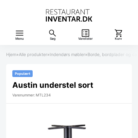
Menu
Søg
Varelister
Kurv
Hjem
»
Alle produkter
»
Indendørs møbler
»
Borde, bordplader og ca
Populært
Austin understel sort
Varenummer: MTL234