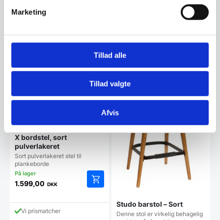
Marketing
799,00
DKK
Vi prismatcher
Vi prismatcher
Tillad alle
Tillad valgte
Afvis
X bordstel, sort
pulverlakeret
Sort pulverlakeret stel til
plankeborde
1.599,00
DKK
Studo barstol – Sort
Vi prismatcher
Denne stol er virkelig behagelig