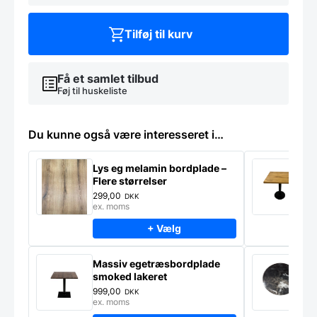
sort
antal
Tilføj til kurv
Få et samlet tilbud
Føj til huskeliste
Du kunne også være interesseret i…
Lys eg melamin bordplade –
M
Flere størrelser
n
299,00
9
DKK
ex. moms
e
+ Vælg
Massiv egetræsbordplade
M
smoked lakeret
Ø
m
999,00
4
DKK
ex. moms
e