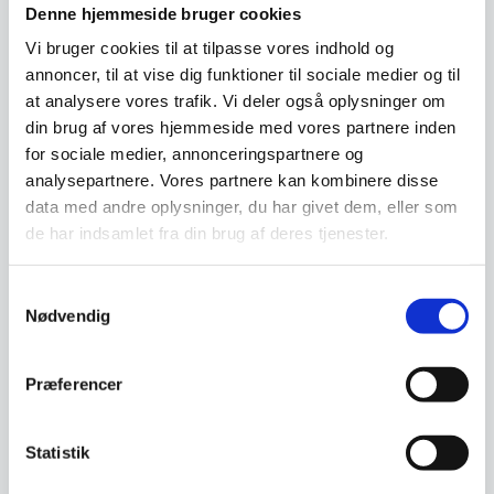
Relaterede varer
Denne hjemmeside bruger cookies
Vi bruger cookies til at tilpasse vores indhold og
annoncer, til at vise dig funktioner til sociale medier og til
at analysere vores trafik. Vi deler også oplysninger om
din brug af vores hjemmeside med vores partnere inden
for sociale medier, annonceringspartnere og
analysepartnere. Vores partnere kan kombinere disse
data med andre oplysninger, du har givet dem, eller som
de har indsamlet fra din brug af deres tjenester.
Samtykkevalg
Nødvendig
Præferencer
Studo barstol – Bordeaux
Denne stol er virkelig behagelig
at sidde på. Samtidig er den
Utah understel sort
meget flot…
Dette understel er meget
Statistik
elegant. Det er et understel som
2.299,00
DKK
med sin runde fod og…