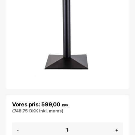
599,00
DKK
(
748,75
DKK
inkl. moms)
Austin
-
+
understel