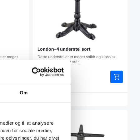
London-4 understel sort
t er meget
Dette understel er et meget solidt og klassisk
understel i sort. Det står…
599,00
DKK
Om
Vi prismatcher
Populært
 medier og til at analysere
nden for sociale medier,
e oplysninger, du har givet