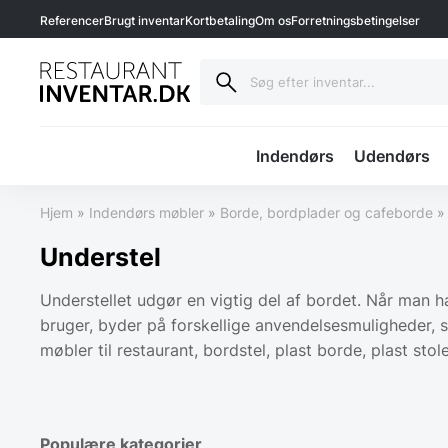
Referencer
Brugt inventar
Kortbetaling
Om os
Forretningsbetingelser
Indendørs
Udendørs
Hjem
»
Indendørs møbler
»
Borde, bordplader og cafeborde
Understel
Understellet udgør en vigtig del af bordet. Når man har
bruger, byder på forskellige anvendelsesmuligheder
møbler til restaurant, bordstel, plast borde, plast stole
Populære kategorier