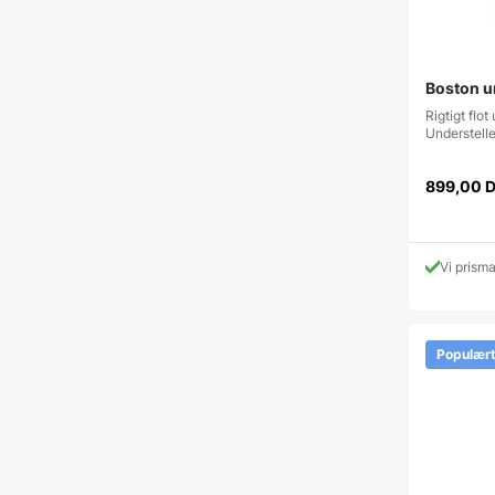
Boston un
Rigtigt flot
Understelle
899,00
Vi prism
Populær