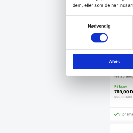
dem, eller som de har indsaml
Samtykkevalg
Nødvendig
Afvis
Pisa dobb
Pisa er et e
restaurantb
799,00
D
999,00
DKK
Vi prism