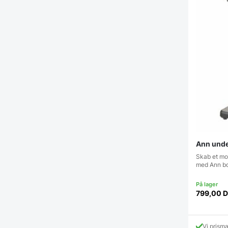
Ann under
Skab et mod
med Ann b
799,00
D
Vi prism