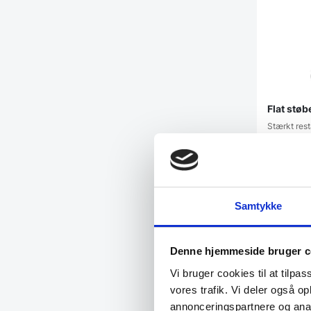
Flat støb
Stærkt res
elegance. H
599,00
Samtykke
Vi prism
Denne hjemmeside bruger c
Populær
Vi bruger cookies til at tilpas
vores trafik. Vi deler også 
annonceringspartnere og anal