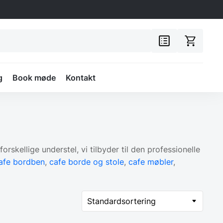
g
Book møde
Kontakt
rskellige understel, vi tilbyder til den professionelle
afe bordben
,
cafe borde og stole
,
cafe møbler
,