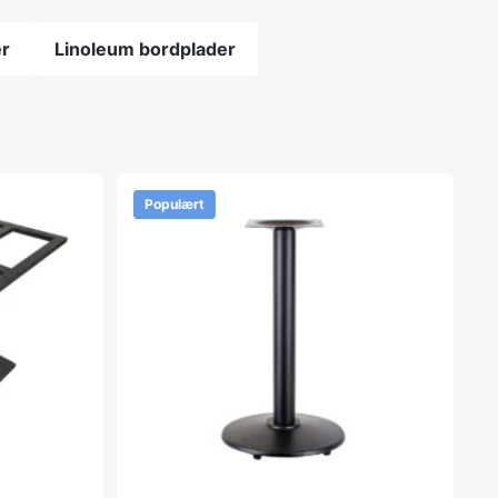
er
Linoleum bordplader
Populært