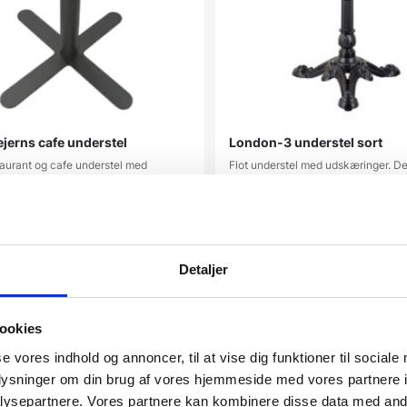
ejerns cafe understel
London-3 understel sort
taurant og cafe understel med
Flot understel med udskæringer. De
er får du et klassiske…
populært på cafeer, og det er et…
DKK
599,00
DKK
Detaljer
atcher
Vi prismatcher
ookies
t
SPAR 20%
Populært
se vores indhold og annoncer, til at vise dig funktioner til sociale
oplysninger om din brug af vores hjemmeside med vores partnere i
ysepartnere. Vores partnere kan kombinere disse data med andr