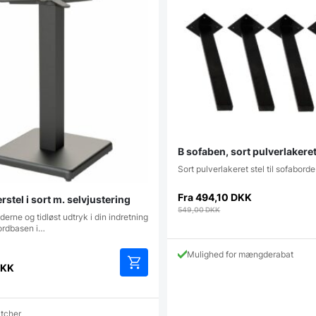
B sofaben, sort pulverlakere
Sort pulverlakeret stel til sofaborde
Fra
494,10
DKK
stel i sort m. selvjustering
549,00
DKK
erne og tidløst udtryk i din indretning
ordbasen i…
Mulighed for mængderabat
KK
atcher