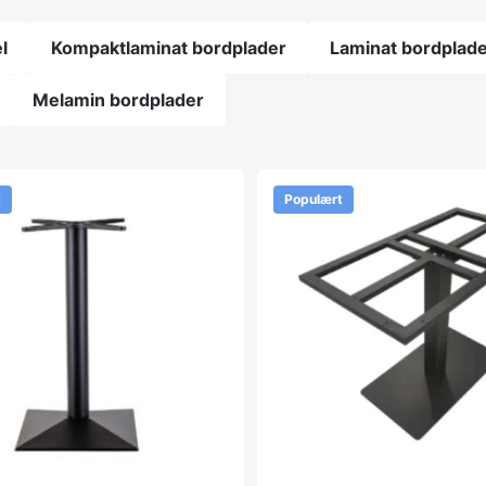
l
Kompaktlaminat bordplader
Laminat bordplad
Melamin bordplader
t
Populært