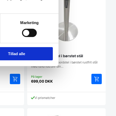
Marketing
Tillad alle
Ronda understel i børstet stål
 en firkantet,
Elegant restaurantbordstel i børstet rustfrit stål
med rund fod.Giv din…
699,00
DKK
Vi prismatcher