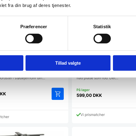
et fra din brug af deres tjenester.
Præferencer
Statistik
Tillad valgte
elt understel i støbejern
Rivas understel sort
legant, praktisk og stabilt
Dette understel er helt klassisk med
ordstel i støbejernGiv din…
flad plade som fod. Det…
KK
599,00
DKK
Vi prismatcher
atcher