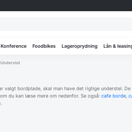
Konference
Foodbikes
Lageroprydning
Lån & leasin
»
Understel
 valgt bordplade, skal man have det rigtige understel. De fo
, som du kan læse mere om nedenfor. Se også:
cafe borde
,
c
.