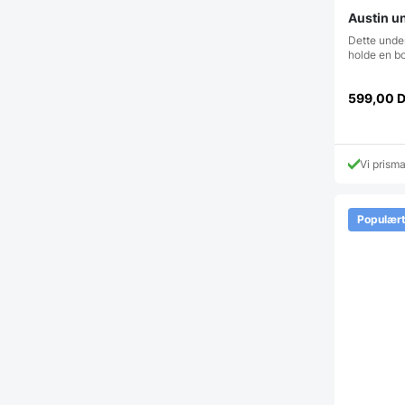
Austin un
Dette under
holde en bo
599,00
Vi prism
Populær