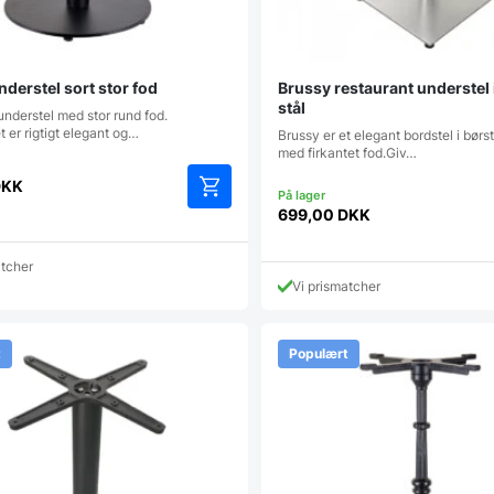
derstel sort stor fod
Brussy restaurant understel 
stål
 understel med stor rund fod.
t er rigtigt elegant og…
Brussy er et elegant bordstel i børste
med firkantet fod.Giv…
DKK
699,00
DKK
atcher
Vi prismatcher
t
Populært