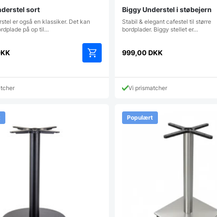
derstel sort
Biggy Understel i støbejern
stel er også en klassiker. Det kan
Stabil & elegant cafestel til større
rdplade på op til…
bordplader. Biggy stellet er…
DKK
999,00
DKK
atcher
Vi prismatcher
t
Populært