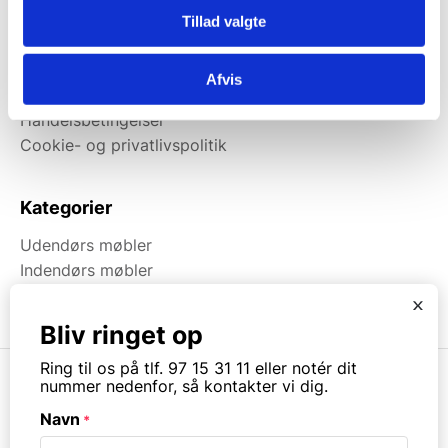
Indendørs møbler
Tillad valgte
Udendørs møbler
Referencer
Afvis
Lån og leasing
Handelsbetingelser
Cookie- og privatlivspolitik
Kategorier
Udendørs møbler
Indendørs møbler
Brugt & Lageroprydning
x
Bliv ringet op
Ring til os på tlf. 97 15 31 11 eller notér dit
nummer nedenfor, så kontakter vi dig.
Navn
*
© Copyright. All rights reserved.