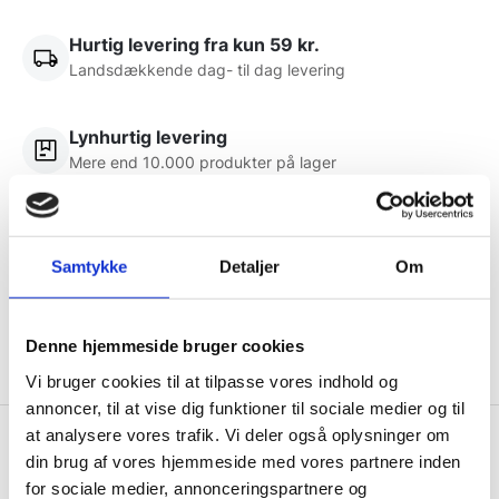
Hurtig levering fra kun 59 kr.
Landsdækkende dag- til dag levering
Lynhurtig levering
Mere end 10.000 produkter på lager
10.000 m2 lager
og god rådgivning siden 1976
Samtykke
Detaljer
Om
Brug for hjælp?
Denne hjemmeside bruger cookies
Kontakt kundeservice 97 15 31 11
Vi bruger cookies til at tilpasse vores indhold og
annoncer, til at vise dig funktioner til sociale medier og til
at analysere vores trafik. Vi deler også oplysninger om
Restaurantinventar.dk
din brug af vores hjemmeside med vores partnere inden
for sociale medier, annonceringspartnere og