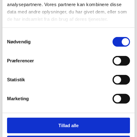
Østergaard Interiéur a/s
analysepartnere. Vores partnere kan kombinere disse
Rømersvej 31
data med andre oplysninger, du har givet dem, eller som
7430 Ikast
de har indsamlet fra din brug af deres tjenester.
CVR: 25821548
Samtykkevalg
Åbningstider
Nødvendig
Mandag til torsdag fra 08:00 – 15:30.
Fredag fra 08.00 – 13.00.
Præferencer
Kundeservice
Statistik
Ansøg om lån
Ansøg om leasing
Kontakt
Marketing
Kortbetaling
Levering
Tillad alle
Om Østergaard Interiéur