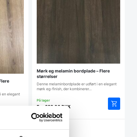
Mørk eg melamin bordplade – Flere
størrelser
Flere
Denne melaminbordplade er udført i en elegant
mørk eg-finish, der kombinerer…
i en elegant
Fra
399,00
DKK
Dette
vare
Dette
har
Vi prismatcher
vare
flere
har
varianter.