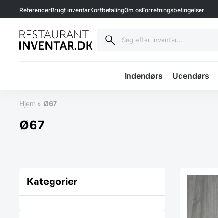
Referencer
Brugt inventar
Kortbetaling
Om os
Forretningsbetingelser
Indendørs
Udendørs
Hjem
»
Ø67
Ø67
Kategorier