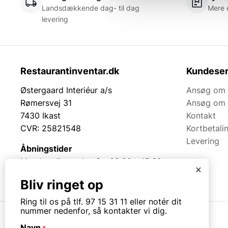
Landsdækkende dag- til dag
Mere 
levering
Restaurantinventar.dk
Kundeser
Østergaard Interiéur a/s
Ansøg om 
Rømersvej 31
Ansøg om 
7430 Ikast
Kontakt
CVR: 25821548
Kortbetali
Levering
Åbningstider
Mandag til torsdag fra 08:00 – 15:30.
x
Fredag fra 08.00 – 13.00.
Bliv ringet op
Ring til os på tlf. 97 15 31 11 eller notér dit
nummer nedenfor, så kontakter vi dig.
Navn