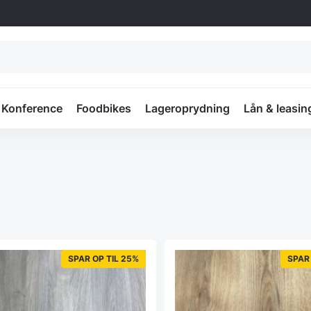
Konference
Foodbikes
Lageroprydning
Lån & leasin
SPAR OP TIL 25%
SPAR 