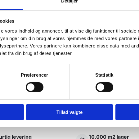
Detaljer
Mulighederne
kan
vælges
på
ookies
varesiden
se vores indhold og annoncer, til at vise dig funktioner til sociale
oplysninger om din brug af vores hjemmeside med vores partnere i
ysepartnere. Vores partnere kan kombinere disse data med andr
od kundeservice! Er så
Det var en meget behagelig
et fra din brug af deres tjenester.
samtale.
Præferencer
Statistik
Käthe
Tillad valgte
rtig levering
10.000 m2 lager