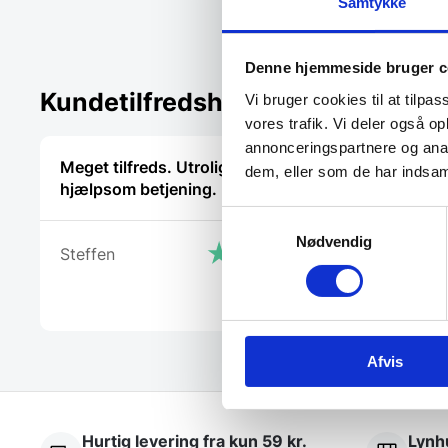
Samtykke
Denne hjemmeside bruger c
Kundetilfredshed
Vi bruger cookies til at tilpas
vores trafik. Vi deler også 
annonceringspartnere og anal
Meget tilfreds. Utrolig venlig og
Virkelig g
dem, eller som de har indsaml
hjælpsom betjening.
tilfreds
Samtykkevalg
Nødvendig
Steffen
Cristine
Afvis
Hurtig levering fra kun 59 kr.
Lynhu