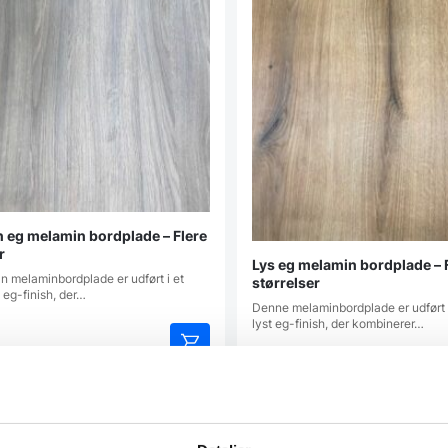
n eg melamin bordplade – Flere
r
Lys eg melamin bordplade – 
n melaminbordplade er udført i et
størrelser
 eg-finish, der…
Denne melaminbordplade er udført 
lyst eg-finish, der kombinerer…
00
DKK
Dette
Fra
299,00
DKK
vare
har
atcher
flere
varianter.
Vi prismatcher