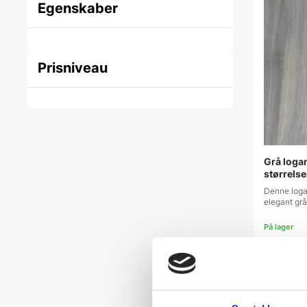
Egenskaber
Prisniveau
Grå loga
størrelse
Denne loga
elegant grå
Fra
279,
Vi prism