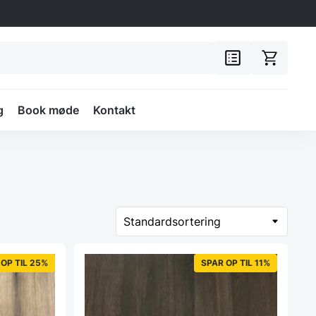
g
Book møde
Kontakt
OP TIL 25%
SPAR OP TIL 11%