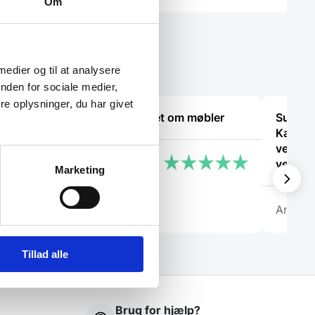
Om
flere
Mulighedern
varianter.
kan
Mulighederne
vælges
kan
på
vælges
varesiden
på
 medier og til at analysere
varesiden
nden for sociale medier,
e oplysninger, du har givet
De ved rigtig meget om møbler
Super d
Kanon 
ved hv
Kris
vejlede
Marketing
Anony
Tillad alle
Brug for hjælp?