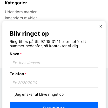
Kategorier
Udendørs møbler
Indendørs møbler
Brugt & Lageroprydning
x
Bliv ringet op
Ring til os på tlf. 97 15 31 11 eller notér dit
nummer nedenfor, så kontakter vi dig.
Navn
*
© Copyright. All rights reserved.
Telefon
*
Må
Jeg ønsker at blive ringet op
vi
ringe
dig