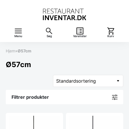
Menu
Søg
Varelister
Kurv
Hjem
»
Ø57cm
Ø57cm
Filtrer produkter