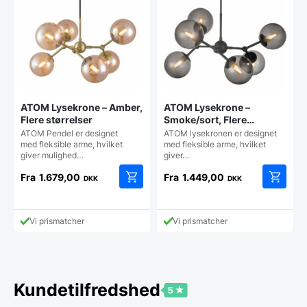
ATOM Lysekrone – Amber,
ATOM Lysekrone –
Flere størrelser
Smoke/sort, Flere
størrelser
​ATOM Pendel er designet
ATOM lysekronen er designet
med fleksible arme, hvilket
med fleksible arme, hvilket
giver mulighed…
giver…
Fra
1.679,00
Fra
1.449,00
DKK
DKK
Dette
Dette
vare
vare
har
har
Vi prismatcher
Vi prismatcher
flere
flere
varianter.
varianter
Mulighederne
Mulighe
kan
kan
vælges
vælges
Kundetilfredshed
på
på
varesiden
vareside