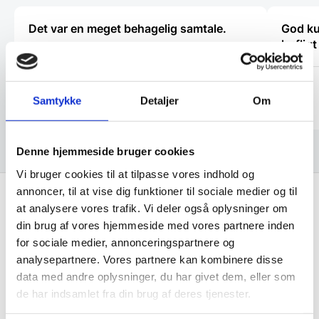
Det var en meget behagelig samtale.
God ku
høflig
Käthe
Kaj
Samtykke
Detaljer
Om
Denne hjemmeside bruger cookies
Vi bruger cookies til at tilpasse vores indhold og
annoncer, til at vise dig funktioner til sociale medier og til
Hurtig levering fra kun 59 kr.
at analysere vores trafik. Vi deler også oplysninger om
Landsdækkende dag- til dag levering
din brug af vores hjemmeside med vores partnere inden
for sociale medier, annonceringspartnere og
analysepartnere. Vores partnere kan kombinere disse
Lynhurtig levering
data med andre oplysninger, du har givet dem, eller som
Mere end 10.000 produkter på lager
de har indsamlet fra din brug af deres tjenester.