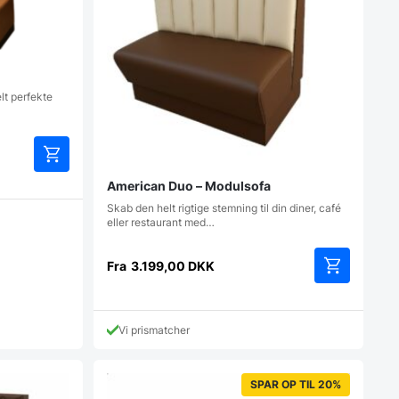
lt perfekte
Dette
American Duo – Modulsofa
vare
Skab den helt rigtige stemning til din diner, café
har
eller restaurant med…
flere
varianter.
Mulighederne
Fra
3.199,00
DKK
kan
Dette
vælges
vare
på
har
varesiden
Vi prismatcher
flere
varianter.
Mulighedern
SPAR OP TIL 20%
kan