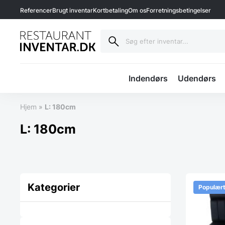
Referencer
Brugt inventar
Kortbetaling
Om os
Forretningsbetingelser
Indendørs
Udendørs
Hjem
»
L: 180cm
L: 180cm
Kategorier
Populær