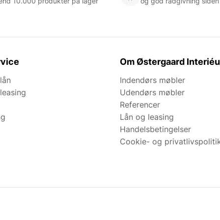
end 10.000 produkter på lager
og god rådgivning siden
vice
Om Østergaard Interiéu
lån
Indendørs møbler
leasing
Udendørs møbler
Referencer
ng
Lån og leasing
Handelsbetingelser
Cookie- og privatlivspoliti