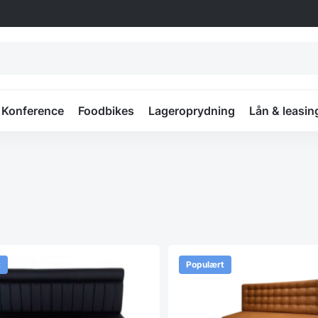
Konference
Foodbikes
Lageroprydning
Lån & leasin
t
Populært