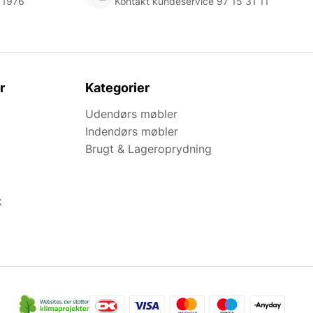
 1976
Kontakt kundeservice 97 15 31 11
r
Kategorier
Udendørs møbler
Indendørs møbler
Brugt & Lageroprydning
k