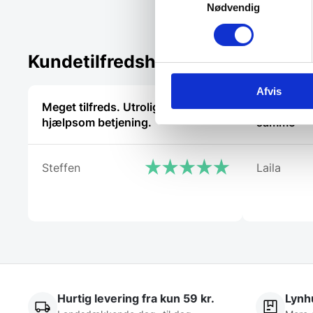
Nødvendig
Kundetilfredshed
Afvis
Meget tilfreds. Utrolig venlig og
Tjekker li
hjælpsom betjening.
samme
Steffen
Laila
Hurtig levering fra kun 59 kr.
Lynhu