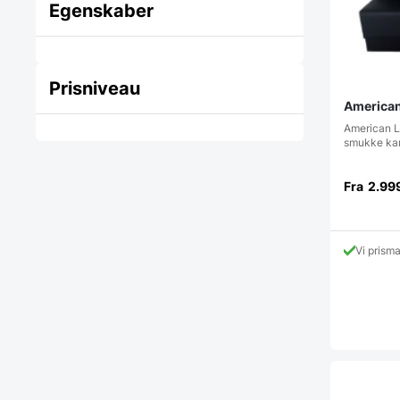
Egenskaber
Prisniveau
American
American L
smukke kan
Fra
2.99
Vi prism