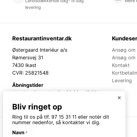
Landsdækkende dag- til dag
Mere 
levering
Restaurantinventar.dk
Kundeser
Østergaard Interiéur a/s
Ansøg om 
Rømersvej 31
Ansøg om 
7430 Ikast
Kontakt
CVR: 25821548
Kortbetali
Levering
Åbningstider
Mandag til torsdag fra 08:00 – 15:30.
x
Fredag fra 08.00 – 13.00.
Bliv ringet op
Ring til os på tlf. 97 15 31 11 eller notér dit
nummer nedenfor, så kontakter vi dig.
Navn
*
© Copyright. All rights reserved.