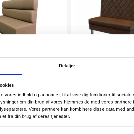
odulsofa
CARO – Modulsofa
Detaljer
ofaen er det oplagte valg til
CARO sofaen kombinerer klassisk 
r, caféer, barer og diners…
moderne komfort, og de elegante…
ookies
9,00
DKK
Fra
3.499,00
DKK
Dette
se vores indhold og annoncer, til at vise dig funktioner til sociale
vare
oplysninger om din brug af vores hjemmeside med vores partnere i
har
atcher
Vi prismatcher
ysepartnere. Vores partnere kan kombinere disse data med andr
flere
varianter.
et fra din brug af deres tjenester.
Mulighederne
kan
vælges