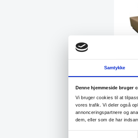
BOBI – M
Samtykke
BOBI moduls
restaurante
Denne hjemmeside bruger c
Fra
2.69
Vi bruger cookies til at tilpas
vores trafik. Vi deler også 
Vi prism
annonceringspartnere og anal
dem, eller som de har indsaml
Samtykkevalg