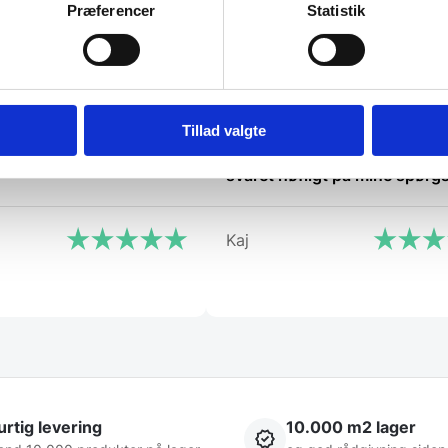
Præferencer
Statistik
på
varesiden
Tillad valgte
ge varer på lager med det
God kundebetjening og der b
svaret høfligt på mine spørg
Kaj
rtig levering
10.000 m2 lager