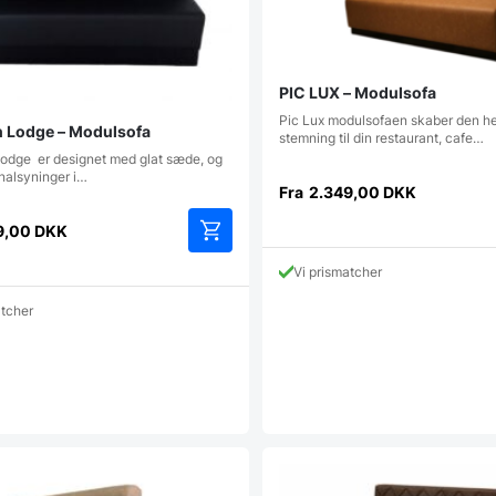
PIC LUX – Modulsofa
Pic Lux modulsofaen skaber den he
 Lodge – Modulsofa
stemning til din restaurant, cafe…
odge er designet med glat sæde, og
alsyninger i…
Fra
2.349,00
DKK
9,00
DKK
Dette
Vi prismatcher
vare
har
atcher
flere
varianter.
Mulighederne
kan
vælges
på
varesiden