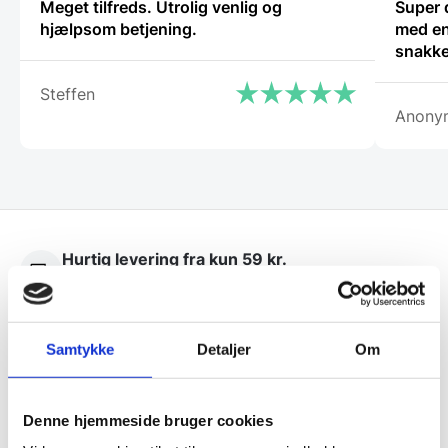
Meget tilfreds. Utrolig venlig og
Super 
hjælpsom betjening.
med en
snakke
Steffen
Anony
Hurtig levering fra kun 59 kr.
Landsdækkende dag- til dag levering
Lynhurtig levering
Samtykke
Detaljer
Om
Mere end 10.000 produkter på lager
Denne hjemmeside bruger cookies
10.000 m2 lager
og god rådgivning siden 1976