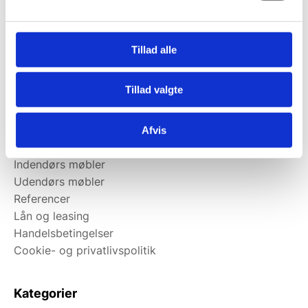
Kundeservice
Ansøg om lån
Ansøg om leasing
Tillad alle
Kontakt
Kortbetaling
Tillad valgte
Levering
Afvis
Om Østergaard Interiéur
Indendørs møbler
Udendørs møbler
Referencer
Lån og leasing
Handelsbetingelser
Cookie- og privatlivspolitik
Kategorier