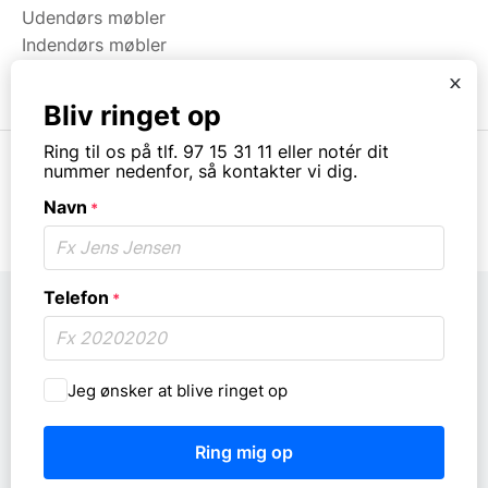
Udendørs møbler
Indendørs møbler
Brugt & Lageroprydning
x
Bliv ringet op
Ring til os på tlf. 97 15 31 11 eller notér dit
nummer nedenfor, så kontakter vi dig.
Navn
*
© Copyright. All rights reserved.
Telefon
*
Må
Jeg ønsker at blive ringet op
vi
ringe
dig
op?
*