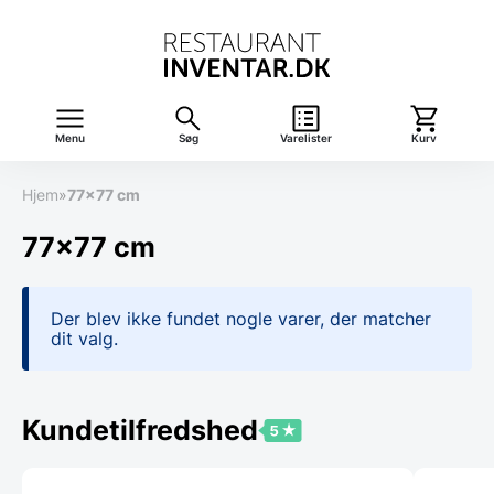
Menu
Søg
Varelister
Kurv
Hjem
»
77x77 cm
77x77 cm
Der blev ikke fundet nogle varer, der matcher
dit valg.
Kundetilfredshed