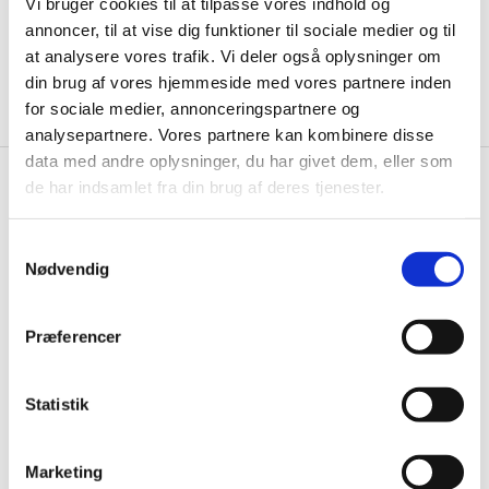
Vi bruger cookies til at tilpasse vores indhold og
annoncer, til at vise dig funktioner til sociale medier og til
at analysere vores trafik. Vi deler også oplysninger om
Brug for hjælp?
din brug af vores hjemmeside med vores partnere inden
Kontakt kundeservice 97 15 31 11
for sociale medier, annonceringspartnere og
analysepartnere. Vores partnere kan kombinere disse
data med andre oplysninger, du har givet dem, eller som
de har indsamlet fra din brug af deres tjenester.
Restaurantinventar.dk
Østergaard Interiéur a/s
Samtykkevalg
Nødvendig
Rømersvej 31
7430 Ikast
CVR: 25821548
Præferencer
Åbningstider
Mandag til torsdag fra 08:00 – 15:30.
Statistik
Fredag fra 08.00 – 13.00.
Marketing