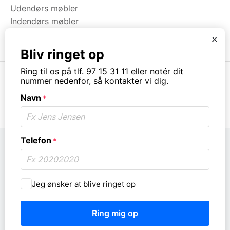
Udendørs møbler
Indendørs møbler
Brugt & Lageroprydning
x
Bliv ringet op
Ring til os på tlf. 97 15 31 11 eller notér dit
nummer nedenfor, så kontakter vi dig.
Navn
*
© Copyright. All rights reserved.
Telefon
*
Må
Jeg ønsker at blive ringet op
vi
ringe
dig
op?
*