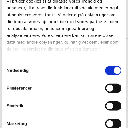
Vi bruger cookies til at tilpasse vores indhold og
annoncer, til at vise dig funktioner til sociale medier og til
at analysere vores trafik. Vi deler også oplysninger om
Brug for hjælp?
din brug af vores hjemmeside med vores partnere inden
Kontakt kundeservice 97 15 31 11
for sociale medier, annonceringspartnere og
analysepartnere. Vores partnere kan kombinere disse
data med andre oplysninger, du har givet dem, eller som
de har indsamlet fra din brug af deres tjenester.
Restaurantinventar.dk
Østergaard Interiéur a/s
Samtykkevalg
Nødvendig
Rømersvej 31
7430 Ikast
CVR: 25821548
Præferencer
Åbningstider
Mandag til torsdag fra 08:00 – 15:30.
Statistik
Fredag fra 08.00 – 13.00.
Marketing