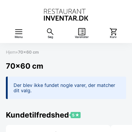
Menu
Søg
Varelister
Kurv
Hjem
»
70x60 cm
70x60 cm
Der blev ikke fundet nogle varer, der matcher
dit valg.
Kundetilfredshed