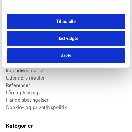
Kundeservice
Ansøg om lån
Ansøg om leasing
Tillad alle
Kontakt
Kortbetaling
Tillad valgte
Levering
Afvis
Om Østergaard Interiéur
Indendørs møbler
Udendørs møbler
Referencer
Lån og leasing
Handelsbetingelser
Cookie- og privatlivspolitik
Kategorier