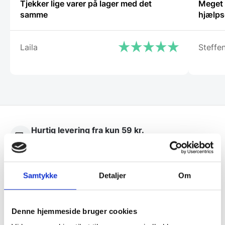
Tjekker lige varer på lager med det
Meget t
samme
hjælps
Laila
Steffe
Hurtig levering fra kun 59 kr.
Landsdækkende dag- til dag levering
Lynhurtig levering
Samtykke
Detaljer
Om
Mere end 10.000 produkter på lager
Denne hjemmeside bruger cookies
10.000 m2 lager
og god rådgivning siden 1976