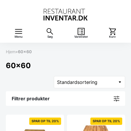
Menu
Søg
Varelister
Kurv
Hjem
»
60x60
60x60
Filtrer produkter
SPAR OP TIL 20%
SPAR OP TIL 20%