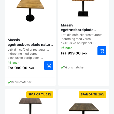
Massiv
egetræsbordplade
naturolie
Løft din café eller restaurants
indretning med vores
Massiv
eksklusive bordplader i…
egetræsbordplade natur
lakeret
Løft din café eller restaurants
Fra
999,00
indretning med vores
DKK
Dette
eksklusive bordplader i…
vare
har
Vi prismatcher
Fra
999,00
DKK
flere
Dette
varianter
vare
Mulighe
har
Vi prismatcher
kan
flere
vælges
varianter.
på
Mulighederne
SPAR OP TIL 21%
SPAR OP TIL 20%
vareside
kan
vælges
på
varesiden