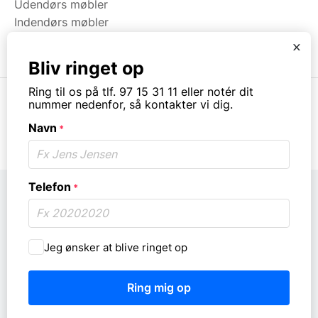
Udendørs møbler
Indendørs møbler
Brugt & Lageroprydning
x
Bliv ringet op
Ring til os på tlf. 97 15 31 11 eller notér dit
nummer nedenfor, så kontakter vi dig.
Navn
*
© Copyright. All rights reserved.
Telefon
*
Må
Jeg ønsker at blive ringet op
vi
ringe
dig
op?
*