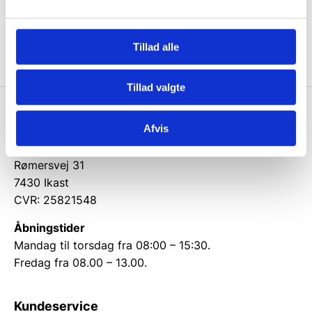
Brug for hjælp?
Tillad alle
Kontakt kundeservice 97 15 31 11
Tillad valgte
Restaurantinventar.dk
Afvis
Østergaard Interiéur a/s
Rømersvej 31
7430 Ikast
CVR: 25821548
Åbningstider
Mandag til torsdag fra 08:00 – 15:30.
Fredag fra 08.00 – 13.00.
Kundeservice