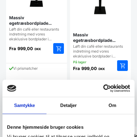
Massiv
egetræsbordplade
smoked lakeret
Løft din café eller restaurants
indretning med vores
Massiv
eksklusive bordplader i…
egetræsbordplade
smoked olie
Løft din café eller restaurants
Fra
999,00
DKK
indretning med vores
Dette
eksklusive bordplader i…
vare
har
Fra
999,00
Vi prismatcher
DKK
flere
Dette
varianter.
vare
Mulighederne
har
Vi prismatcher
kan
flere
vælges
varianter
på
Mulighe
Samtykke
Detaljer
Om
varesiden
kan
vælges
Kundetilfredshed
på
vareside
Denne hjemmeside bruger cookies
Tjekker lige varer på lager med det
Virkeli
Vi bruger cookies til at tilpasse vores indhold og