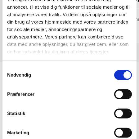
samme
annoncer, til at vise dig funktioner til sociale medier og til
at analysere vores trafik. Vi deler også oplysninger om
Cristin
din brug af vores hjemmeside med vores partnere inden
Laila
for sociale medier, annonceringspartnere og
analysepartnere. Vores partnere kan kombinere disse
data med andre oplysninger, du har givet dem, eller som
de har indsamlet fra din brug af deres tjenester.
Samtykkevalg
Nødvendig
Hurtig levering fra kun 59 kr.
Landsdækkende dag- til dag levering
Præferencer
Lynhurtig levering
Mere end 10.000 produkter på lager
Statistik
10.000 m2 lager
Marketing
og god rådgivning siden 1976