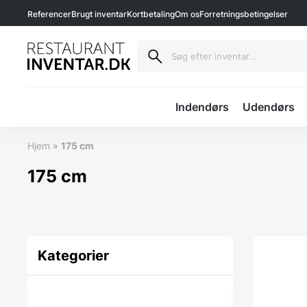
Referencer
Brugt inventar
Kortbetaling
Om os
Forretningsbetingelser
Indendørs
Udendørs
Hjem
»
175 cm
175 cm
Kategorier