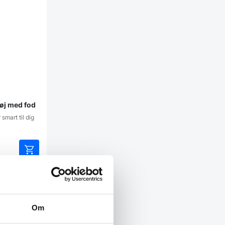
øj med fod
smart til dig
Dette
vare
har
flere
varianter.
Om
Mulighederne
kan