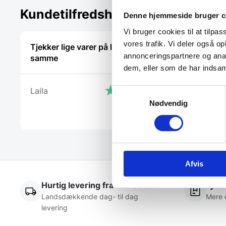
Kundetilfredshed
Denne hjemmeside bruger c
Vi bruger cookies til at tilpas
vores trafik. Vi deler også 
Tjekker lige varer på lager med det
De ved rig
annonceringspartnere og anal
samme
dem, eller som de har indsaml
Kris
Laila
Samtykkevalg
Nødvendig
Afvis
Hurtig levering fra kun 59 kr.
Lynhu
Landsdækkende dag- til dag
Mere 
levering