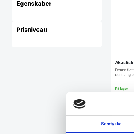
Egenskaber
Prisniveau
Akustisk
Denne flott
der mangle
Vi prism
Samtykke