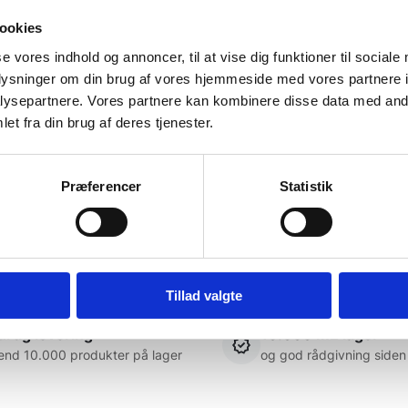
vælges
på
ookies
varesiden
se vores indhold og annoncer, til at vise dig funktioner til sociale
oplysninger om din brug af vores hjemmeside med vores partnere i
tig meget om møbler
Det var en meget behagelig
ysepartnere. Vores partnere kan kombinere disse data med andr
samtale.
et fra din brug af deres tjenester.
Käthe
Præferencer
Statistik
Tillad valgte
rtig levering
10.000 m2 lager
end 10.000 produkter på lager
og god rådgivning siden