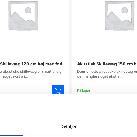
 Skillevæg 120 cm høj med fod
Akustisk Skillevæg 150 cm h
e akustiske skillevæg er smart til dig
Denne flotte akustiske skillevæg er 
r noget ekstra i…
der mangler noget ekstra i…
Dette
vare
har
atcher
Vi prismatcher
flere
varianter.
Detaljer
Mulighederne
kan