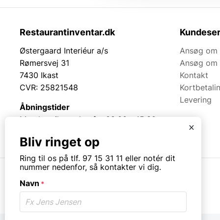
Restaurantinventar.dk
Kundeser
Østergaard Interiéur a/s
Ansøg om 
Rømersvej 31
Ansøg om 
7430 Ikast
Kontakt
CVR: 25821548
Kortbetali
Levering
Åbningstider
Mandag til torsdag fra 08:00 – 15:30.
x
Fredag fra 08.00 – 13.00.
Bliv ringet op
Ring til os på tlf. 97 15 31 11 eller notér dit
nummer nedenfor, så kontakter vi dig.
Navn
*
© Copyright. All rights reserved.