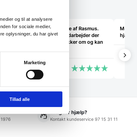
vælges
på
varesiden
 medier og til at analysere
nden for sociale medier,
Super dejlig service af Rasmus.
Meget t
e oplysninger, du har givet
Kanon med en medarbejder der
hjælps
ved hvad han snakker om og kan
vejlede os kunder
Steffen
Marketing
Anonym
Tillad alle
Brug for hjælp?
 1976
Kontakt kundeservice 97 15 31 11