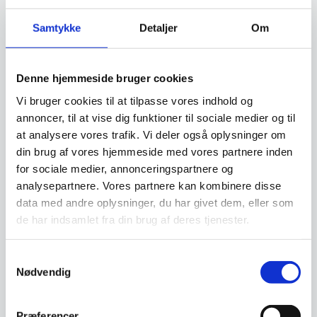
Materiale:
Glasfiberforstærket
polypropylen
Samtykke
Detaljer
Om
Vægt:
Letvægtskonstruktion – nem at
flytte
Egenskaber:
Stabelbar, UV-resistent, høj
Denne hjemmeside bruger cookies
belastningsevne (160 kg)
Vi bruger cookies til at tilpasse vores indhold og
Anvendelse:
Restaurant, café, hotelpool,
annoncer, til at vise dig funktioner til sociale medier og til
kantine og private terrasser
at analysere vores trafik. Vi deler også oplysninger om
din brug af vores hjemmeside med vores partnere inden
Invester i holdbarhed og gæstekomfort. Bestil
for sociale medier, annonceringspartnere og
dine CAPRI ARM stole i dag og giv dit uderum
analysepartnere. Vores partnere kan kombinere disse
et professionelt løft!
data med andre oplysninger, du har givet dem, eller som
de har indsamlet fra din brug af deres tjenester.
Leveringsmetode
Samtykkevalg
Nødvendig
Præferencer