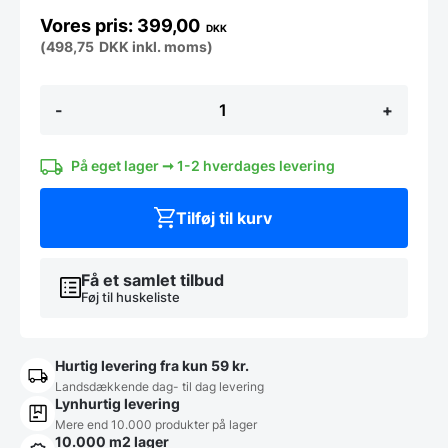
399,00
DKK
(
498,75
DKK
inkl. moms)
Grøn
-
+
Cafestol
i
UV-
bestandig
På eget lager ➞ 1-2 hverdages levering
plastik.
antal
Tilføj til kurv
Få et samlet tilbud
Føj til huskeliste
Hurtig levering fra kun 59 kr.
Landsdækkende dag- til dag levering
Lynhurtig levering
Mere end 10.000 produkter på lager
10.000 m2 lager