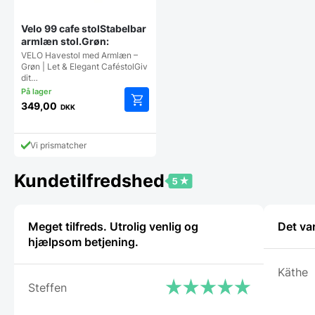
Velo 99 cafe stolStabelbar
armlæn stol.Grøn:
VELO Havestol med Armlæn –
Grøn | Let & Elegant CaféstolGiv
dit…
349,00
DKK
Vi prismatcher
Kundetilfredshed
Meget tilfreds. Utrolig venlig og
Det va
hjælpsom betjening.
Käthe
Steffen