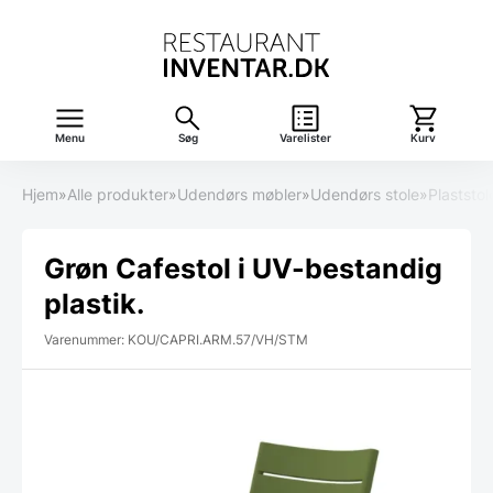
Menu
Søg
Varelister
Kurv
Hjem
»
Alle produkter
»
Udendørs møbler
»
Udendørs stole
»
Plaststol
Grøn Cafestol i UV-bestandig
plastik.
Varenummer: KOU/CAPRI.ARM.57/VH/STM