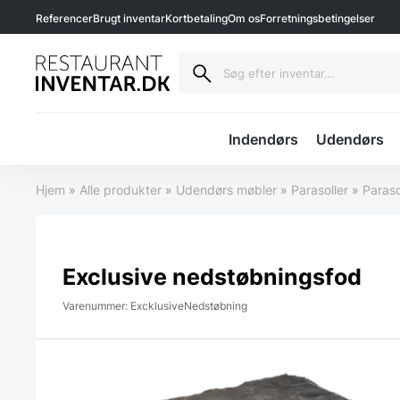
Referencer
Brugt inventar
Kortbetaling
Om os
Forretningsbetingelser
Indendørs
Udendørs
Hjem
»
Alle produkter
»
Udendørs møbler
»
Parasoller
»
Paras
Exclusive nedstøbningsfod
Varenummer: ExcklusiveNedstøbning