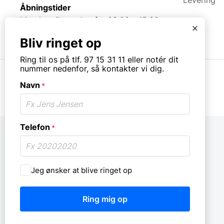
Levering
Åbningstider
Mandag til torsdag fra 08:00 – 15:30.
x
Fredag fra 08.00 – 13.00.
Bliv ringet op
Ring til os på tlf. 97 15 31 11 eller notér dit
nummer nedenfor, så kontakter vi dig.
Navn
*
© Copyright. All rights reserved.
Telefon
*
Må
Jeg ønsker at blive ringet op
vi
ringe
dig
op?
*