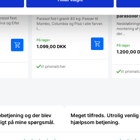
sol
Nedstøbnin
Smart parasolfod I granit
parasoller 
rasol fast.
Parasol fod I granit 40 kg. Passer til
iva og Eifel
Mambo, Columbia og Pisa I alle farver.
Nedstøbningsr
I…
montering af 
der…
1.099,00
DKK
e
1.200,00
Vi prismatcher
K.
Vi prismat
betjening og der blev
Meget tilfreds. Utrolig venlig
ligt på mine spørgsmål.
hjælpsom betjening.