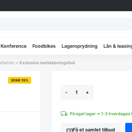
Konference
Foodbikes
Lageroprydning
Lån & leasin
olfødder
»
Exclusive nedstøbningsfod
SPAR 19%
Exclusive
-
+
nedstøbningsfod
antal
På eget lager ➞ 1-2 hverdages 
Få et samlet tilbud