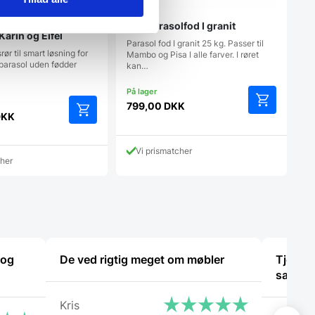
gsrør til store
Flot parasolfod I granit
Karin og Eifel
Parasol fod I granit 25 kg. Passer til
ør til smart løsning for
Mambo og Pisa I alle farver. I røret
parasol uden fødder
kan…
799,00
DKK
DKK
Vi prismatcher
cher
 og
De ved rigtig meget om møbler
Tjekker
samme
Kris