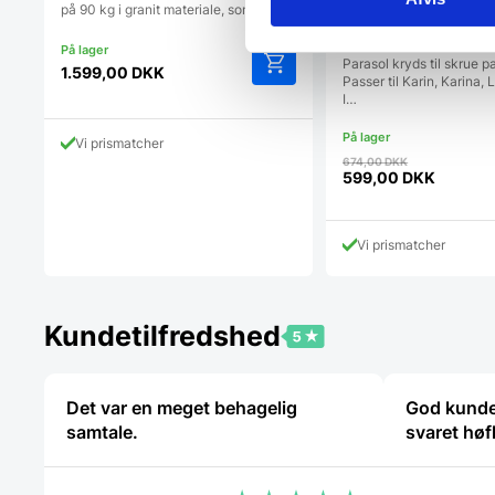
på 90 kg i granit materiale, som er…
Smart kryds til para
Parasol kryds til skrue pa
1.599,00
DKK
Passer til Karin, Karina, L
I…
Vi prismatcher
Den
674,00
DKK
oprindelig
599,00
DKK
Den
pris
aktuelle
var:
pris
674,00 DK
Vi prismatcher
er:
599,00 DKK.
Kundetilfredshed
Det var en meget behagelig
God kunde
samtale.
svaret høf