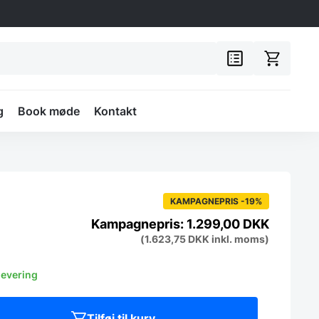
g
Book møde
Kontakt
KAMPAGNEPRIS -19%
1.299,00
DKK
(
1.623,75
DKK
inkl. moms)
levering
Tilføj til kurv