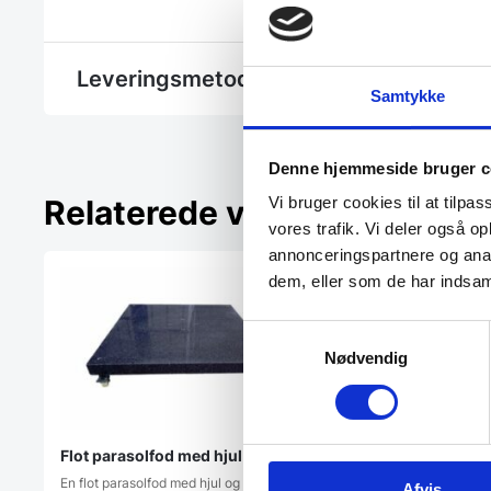
Leveringsmetode
Samtykke
Denne hjemmeside bruger c
Relaterede varer
Vi bruger cookies til at tilpas
vores trafik. Vi deler også 
annonceringspartnere og anal
dem, eller som de har indsaml
Samtykkevalg
Nødvendig
Flot parasolfod med hjul
En flot parasolfod med hjul og en vægt
Afvis