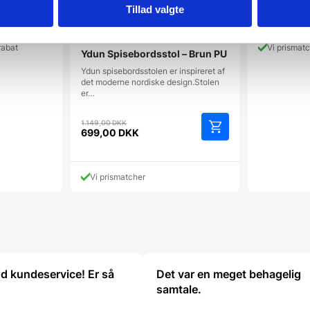
1.599,00
D
Tillad valgte
rabat
Vi prismat
Ydun Spisebordsstol – Brun PU
Ydun spisebordsstolen er inspireret af
det moderne nordiske design.Stolen
er…
Den
1.149,00
DKK
oprindelige
699,00
DKK
Den
pris
aktuelle
var:
pris
1.149,00 DKK.
Vi prismatcher
er:
699,00 DKK.
od kundeservice! Er så
Det var en meget behagelig
samtale.