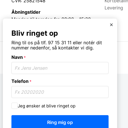
CVR: 25821548
Kortbetali
Levering
Åbningstider
Mandag til torsdag fra 08:00 – 15:30.
x
Fredag fra 08.00 – 13.00.
Bliv ringet op
Ring til os på tlf. 97 15 31 11 eller notér dit
nummer nedenfor, så kontakter vi dig.
Navn
© Copyright. All rights reserved.
*
Telefon
*
Må
Jeg ønsker at blive ringet op
vi
ringe
dig
op?