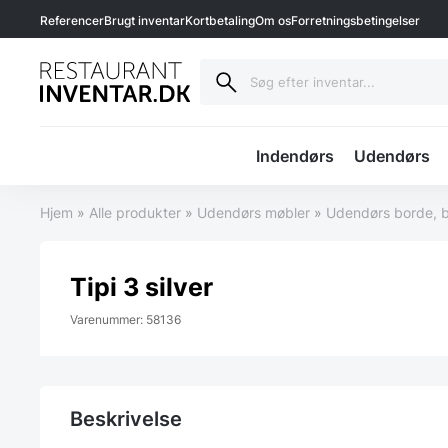
Referencer
Brugt inventar
Kortbetaling
Om os
Forretningsbetingelser
Indendørs
Udendørs
Hjem
»
Alle produkter
»
Udendørs møbler
»
Udendørs borde, b
Tipi 3 silver
Varenummer: 58136
Beskrivelse