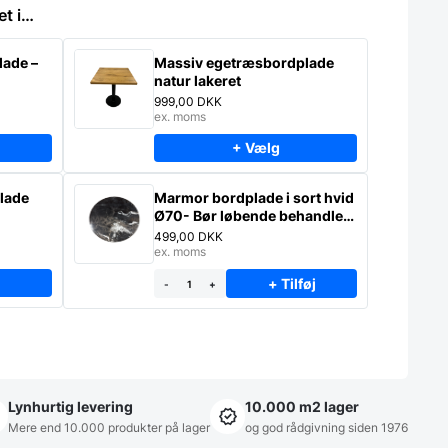
et i…
lade –
Massiv egetræsbordplade
natur lakeret
999,00
DKK
ex. moms
+ Vælg
lade
Marmor bordplade i sort hvid
Ø70- Bør løbende behandles
med stenolie
499,00
DKK
ex. moms
+ Tilføj
-
+
Lynhurtig levering
10.000 m2 lager
Mere end 10.000 produkter på lager
og god rådgivning siden 1976