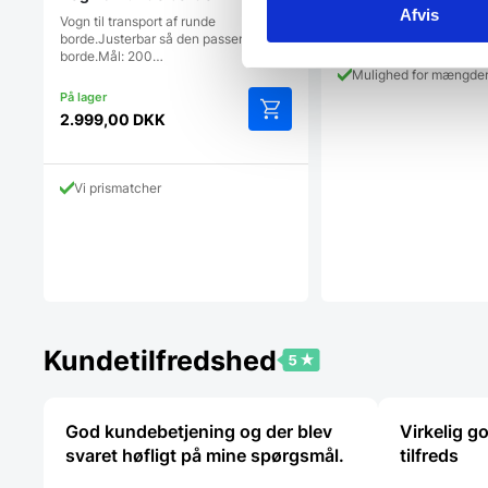
Afvis
Vogn til transport af runde
borde.Justerbar så den passer til 8
borde.Mål: 200…
Mulighed for mængde
2.999,00
DKK
Vi prismatcher
Kundetilfredshed
God kundebetjening og der blev
Virkelig g
svaret høfligt på mine spørgsmål.
tilfreds