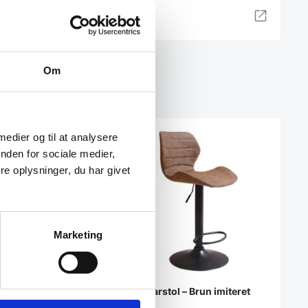
Om
 medier og til at analysere
nden for sociale medier,
e oplysninger, du har givet
Marketing
 sort pulverlakeret
eret stel til plankeborde
Bola barstol – Brun imiteret
læder