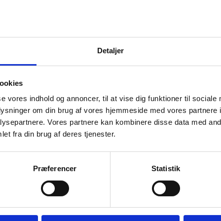
Vi prismatcher - Klik her
Detaljer
ookies
se vores indhold og annoncer, til at vise dig funktioner til sociale
SPAR 39%
oplysninger om din brug af vores hjemmeside med vores partnere i
ysepartnere. Vores partnere kan kombinere disse data med andr
et fra din brug af deres tjenester.
Præferencer
Statistik
erlakeret
X bordstel,
l sofaborde
Sort pulverlak