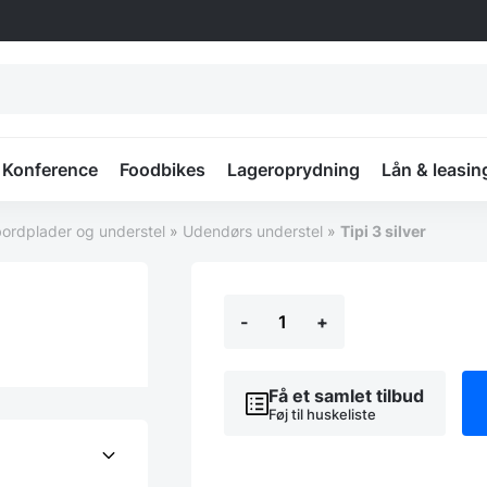
Konference
Foodbikes
Lageroprydning
Lån & leasin
ordplader og understel
»
Udendørs understel
»
Tipi 3 silver
Tipi
-
+
3
silver
antal
Få et samlet tilbud
Føj til huskeliste