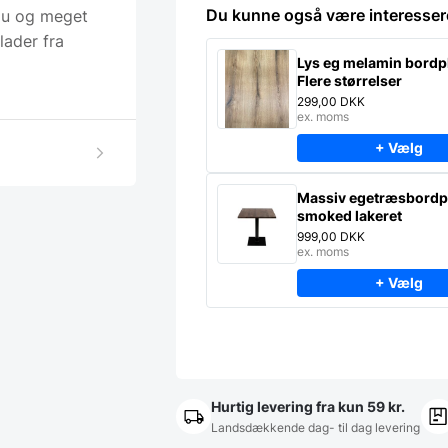
Du kunne også være interesser
alu og meget
lader fra
Lys eg melamin bordp
Flere størrelser
299,00
DKK
ex. moms
+ Vælg
Massiv egetræsbordp
smoked lakeret
999,00
DKK
ex. moms
+ Vælg
Hurtig levering fra kun 59 kr.
Landsdækkende dag- til dag levering