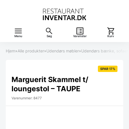
Menu
Søg
Varelister
Kurv
Hjem
»
Alle produkter
»
Udendørs møbler
»
Udendørs bænke, sofaer
SPAR 17%
Marguerit Skammel t/
loungestol – TAUPE
Varenummer: 8477