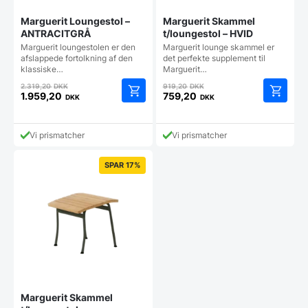
Marguerit Loungestol –
Marguerit Skammel
ANTRACITGRÅ
t/loungestol – HVID
Marguerit loungestolen er den
Marguerit lounge skammel er
afslappede fortolkning af den
det perfekte supplement til
klassiske…
Marguerit…
Den
Den
2.319,20
DKK
919,20
DKK
oprindelige
oprindelige
1.959,20
759,20
DKK
DKK
Den
Den
pris
pris
aktuelle
aktuelle
var:
var:
pris
pris
2.319,20 DKK.
919,20 DKK.
Vi prismatcher
Vi prismatcher
er:
er:
1.959,20 DKK.
759,20 DKK.
SPAR 17%
Marguerit Skammel