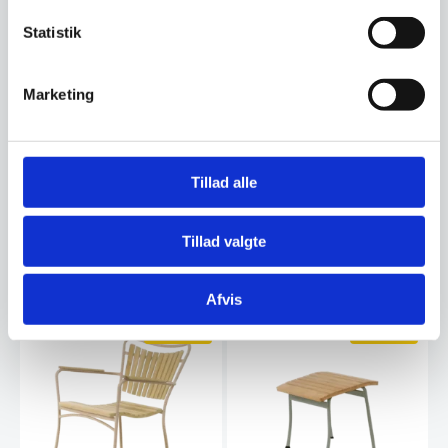
restaurantinventar.dk
har udvalgt til at tilbyde
Statistik
denne service.
Marketing
Beregn og ansøg her
Tillad alle
Vi prismatcher - Klik her
Tillad valgte
Relaterede varer
Afvis
SPAR 16%
SPAR 17%