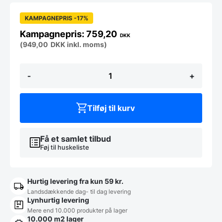
KAMPAGNEPRIS -17%
759,20
DKK
(
949,00
DKK
inkl. moms)
Marguerit
-
+
Skammel
t/
loungestol
-
Tilføj til kurv
TAUPE
antal
Få et samlet tilbud
Føj til huskeliste
Hurtig levering fra kun 59 kr.
Landsdækkende dag- til dag levering
Lynhurtig levering
Mere end 10.000 produkter på lager
10.000 m2 lager