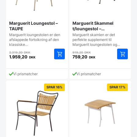
Marguerit Loungestol –
Marguerit Skammel
TAUPE
t/loungestol –
OLIVENGRØN
Marguerit loungestolen er den
Marguerit skamlen er det
afslappede fortolkning af den
perfekte supplement til
klassiske…
Marguerit loungestolen og…
Den
Den
2.319,20
DKK
919,20
DKK
oprindelige
oprindelige
1.959,20
759,20
DKK
DKK
Den
Den
pris
pris
aktuelle
aktuelle
var:
var:
pris
pris
2.319,20 DKK.
919,20 DKK.
Vi prismatcher
Vi prismatcher
er:
er:
1.959,20 DKK.
759,20 DKK.
SPAR 16%
SPAR 17%