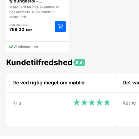
t/loungestol –
ANTRACITGRÅ
Marguerit lounge skammel er
det perfekte supplement til
Marguerit…
Den
919,20
DKK
oprindelige
759,20
DKK
Den
pris
aktuelle
var:
pris
919,20 DKK.
Vi prismatcher
er:
759,20 DKK.
Kundetilfredshed
De ved rigtig meget om møbler
Det va
Kris
Käthe