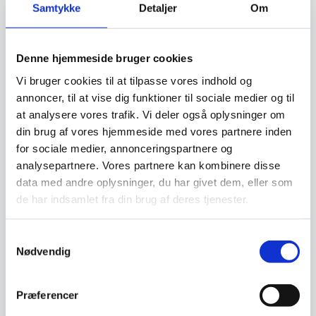
Samtykke
Detaljer
Om
Lån & Leasing
Denne hjemmeside bruger cookies
Vi bruger cookies til at tilpasse vores indhold og
Du har mulighed for at låne til eller lease dit
annoncer, til at vise dig funktioner til sociale medier og til
inventar købt hos os. Det eneste du skal, er at
at analysere vores trafik. Vi deler også oplysninger om
gå ind på den del af vores hjemmeside og
din brug af vores hjemmeside med vores partnere inden
udfylde en ansøgning. Det giver dig frihed til at
for sociale medier, annonceringspartnere og
bruge dine penge på den daglige drift istedet
analysepartnere. Vores partnere kan kombinere disse
for inventar. Det giver dig også mulighed for
data med andre oplysninger, du har givet dem, eller som
måske at lave netop den indretning du har
de har indsamlet fra din brug af deres tjenester.
drømt om, men som måske er for dyr, hvis du
skulle betale den kontant. Vi hos
Samtykkevalg
www.restaurantinventar.dk
har ikke nogen
Nødvendig
økonomisk interesse i at tilbyde dig dette ud
over vi finder det en god service. Og al
Præferencer
låntagning og leasing foregår direkte imellem
dig som kunde og en tredjepartner, som vi hos