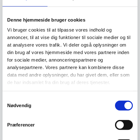
Relaterede varer
Denne hjemmeside bruger cookies
Vi bruger cookies til at tilpasse vores indhold og
annoncer, til at vise dig funktioner til sociale medier og til
SPAR 39%
SPAR 54%
at analysere vores trafik. Vi deler også oplysninger om
din brug af vores hjemmeside med vores partnere inden
for sociale medier, annonceringspartnere og
analysepartnere. Vores partnere kan kombinere disse
data med andre oplysninger, du har givet dem, eller som
de har indsamlet fra din brug af deres tjenester.
Ydun spisebordsstol –
Antracitgrå PU
Ydun spisebordsstolen er
Samtykkevalg
inspireret af det moderne
Nødvendig
nordiske design.Stolen er…
Den
1.149,00
DKK
oprindelige
699,00
DKK
Præferencer
Den
pris
Banquetstol Primo SQ i
aktuelle
var:
sort kunstlæder
pris
1.149,00 DKK.
Vi prismatcher
Banquetstolen Primo SQ i