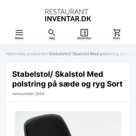
Menu
Søg
Varelister
Kurv
Hjem
»
Alle produkter
»
Stabelstol/ Skalstol Med polstring på sæd
Stabelstol/ Skalstol Med
polstring på sæde og ryg Sort
Varenummer: 2844