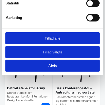
er:
kunstlæder med firkantet ryg er
Statistik
699,00 DKK.
fremstillet i høj…
Den
499,00
DKK
Marketing
oprindelige
229,00
DKK
Den
pris
aktuelle
var:
pris
499,00 DKK.
Vi prismatcher
er:
Tillad alle
229,00 DKK.
SPAR 20%
SPAR 17%
Tillad valgte
Afvis
Detroit stabelstol, Army
Basis konferencestol –
Antracitgrå med sort stel
Detroit Stabelstol –
Restaurantkomfort i Funktionelt
Basis konferencestolen egner
DesignLeder du efter…
sig perfekt til større forsamlinger
- både til…