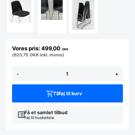
499,00
DKK
(
623,75
DKK
inkl. moms)
Stabelstol/
-
+
Skalstol
Med
polstring
på
Tilføj til kurv
sæde
og
ryg
Sort
Få et samlet tilbud
antal
Føj til huskeliste