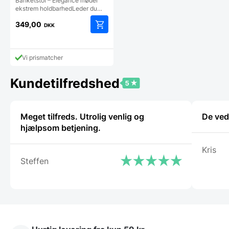
Banketstol – Elegance møder
ekstrem holdbarhedLeder du…
349,00
DKK
Vi prismatcher
Kundetilfredshed
Meget tilfreds. Utrolig venlig og
De ved
hjælpsom betjening.
Kris
Steffen