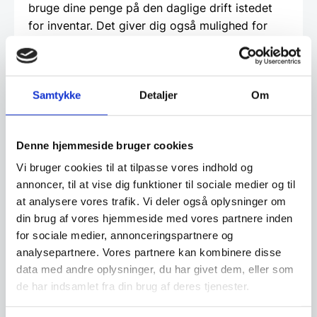
bruge dine penge på den daglige drift istedet
for inventar. Det giver dig også mulighed for
måske at lave netop den indretning du har
drømt om, men som måske er for dyr, hvis du
skulle betale den kontant. Vi hos
Samtykke
Detaljer
Om
www.restaurantinventar.dk
har ikke nogen
økonomisk interesse i at tilbyde dig dette ud
over vi finder det en god service. Og al
Denne hjemmeside bruger cookies
låntagning og leasing foregår direkte imellem
dig som kunde og en tredjepartner, som vi hos
Vi bruger cookies til at tilpasse vores indhold og
restaurantinventar.dk
har udvalgt til at tilbyde
annoncer, til at vise dig funktioner til sociale medier og til
at analysere vores trafik. Vi deler også oplysninger om
denne service.
din brug af vores hjemmeside med vores partnere inden
for sociale medier, annonceringspartnere og
Beregn og ansøg her
analysepartnere. Vores partnere kan kombinere disse
data med andre oplysninger, du har givet dem, eller som
de har indsamlet fra din brug af deres tjenester.
Vi prismatcher - Klik her