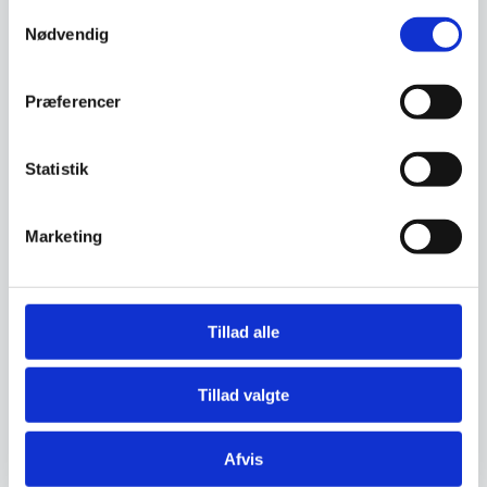
Samtykkevalg
Nødvendig
Relaterede varer
Præferencer
Statistik
Marketing
Børne stabelstol Rød
Tillad alle
Lifetime stabelstolen i rød er den
Børne stabelstol Lilla
perfekte løsning til både hjem
Oplev den perfekte løsning til
og…
børneinstitutioner og dagpleje
Tillad valgte
med denne lille…
199,00
DKK
199,00
DKK
Afvis
Vi prismatcher