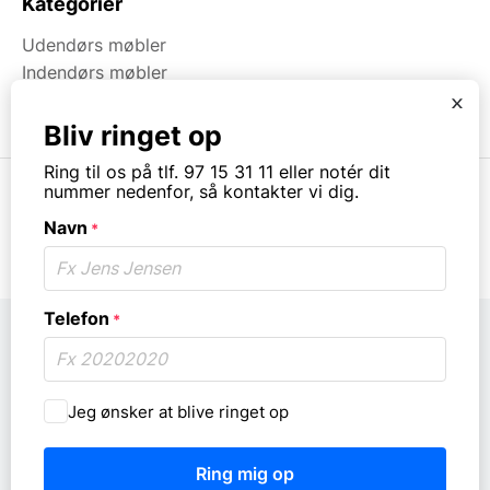
Kategorier
Udendørs møbler
Indendørs møbler
Brugt & Lageroprydning
x
Bliv ringet op
Ring til os på tlf. 97 15 31 11 eller notér dit
nummer nedenfor, så kontakter vi dig.
Navn
*
© Copyright. All rights reserved.
Telefon
*
Må
Jeg ønsker at blive ringet op
vi
ringe
dig
op?