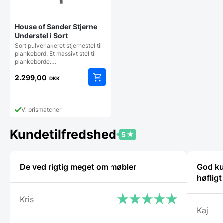
House of Sander Stjerne
Understel i Sort
Sort pulverlakeret stjernestel til
plankebord. Et massivt stel til
plankeborde.…
2.299,00
DKK
Vi prismatcher
Kundetilfredshed
De ved rigtig meget om møbler
God ku
høflig
Kris
Kaj