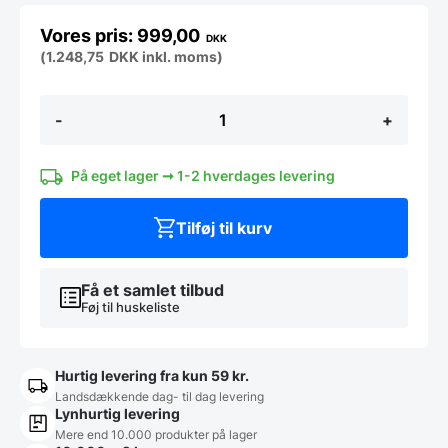
999,00
DKK
(
1.248,75
DKK
inkl. moms)
Laura
-
+
Stol
i
antique
walnut
På eget lager ➞ 1-2 hverdages levering
look
med
Tilføj til kurv
sort
PU
antal
Få et samlet tilbud
Føj til huskeliste
Hurtig levering fra kun 59 kr.
Landsdækkende dag- til dag levering
Lynhurtig levering
Mere end 10.000 produkter på lager