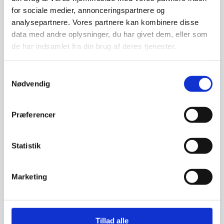
Relaterede varer
for sociale medier, annonceringspartnere og
analysepartnere. Vores partnere kan kombinere disse
data med andre oplysninger, du har givet dem, eller som
de har indsamlet fra din brug af deres tjenester.
Samtykkevalg
Nødvendig
Signe stol – Cognac PU
Signe stol – Sort PU
Præferencer
Signe stolen er en komfortabel
Signe stolen er en komfortabel
spisebordsstol i slidstærkt
spisebordsstol i slidstærkt
PU.Stolen er…
PU.Stolen er…
Statistik
1.559,00
1.559,00
DKK
DKK
Marketing
Vi prismatcher
Vi prismatcher
Tillad alle