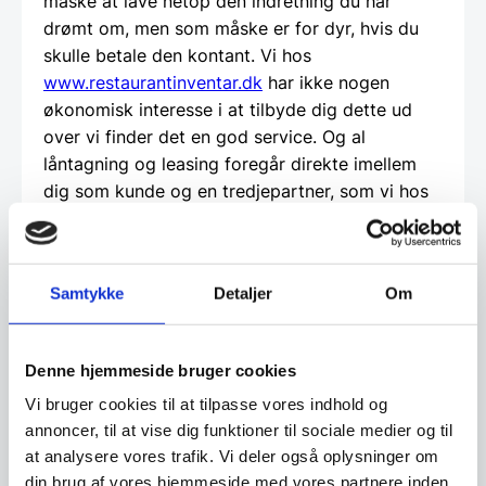
måske at lave netop den indretning du har
drømt om, men som måske er for dyr, hvis du
skulle betale den kontant. Vi hos
www.restaurantinventar.dk
har ikke nogen
økonomisk interesse i at tilbyde dig dette ud
over vi finder det en god service. Og al
låntagning og leasing foregår direkte imellem
dig som kunde og en tredjepartner, som vi hos
restaurantinventar.dk
har udvalgt til at tilbyde
denne service.
Samtykke
Detaljer
Om
Beregn og ansøg her
Denne hjemmeside bruger cookies
Vi prismatcher - Klik her
Vi bruger cookies til at tilpasse vores indhold og
annoncer, til at vise dig funktioner til sociale medier og til
at analysere vores trafik. Vi deler også oplysninger om
din brug af vores hjemmeside med vores partnere inden