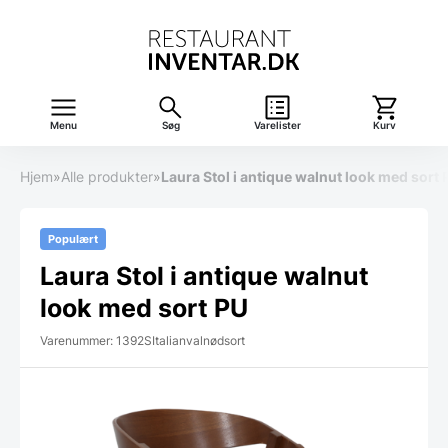
Menu
Søg
Varelister
Kurv
Hjem
»
Alle produkter
»
Laura Stol i antique walnut look med sort 
Populært
Laura Stol i antique walnut
look med sort PU
Varenummer: 1392SItalianvalnødsort