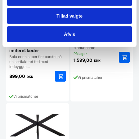
Tillad valgte
X bordstel, sort
Afvis
pulverlakeret
Sort pulverlakeret stel til
Bola barstol – Brun
plankeborde
imiteret læder
Bola er en super flot barstol på
1.599,00
DKK
en sortlakeret fod med
indbygget…
899,00
DKK
Vi prismatcher
Vi prismatcher