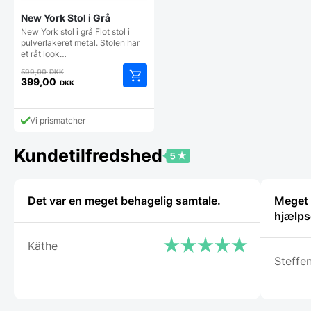
New York Stol i Grå
New York stol i grå Flot stol i
pulverlakeret metal. Stolen har
et råt look…
Den
599,00
DKK
oprindelige
399,00
DKK
Den
pris
aktuelle
var:
pris
599,00 DKK.
Vi prismatcher
er:
399,00 DKK.
Kundetilfredshed
Det var en meget behagelig samtale.
Meget t
hjælps
Käthe
Steffe