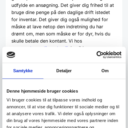
udfylde en ansøgning. Det giver dig frihed til at
bruge dine penge på den daglige drift istedet
for inventar. Det giver dig også mulighed for
måske at lave netop den indretning du har
drømt om, men som måske er for dyr, hvis du
skulle betale den kontant. Vi hos
www.restaurantinventar.dk
har ikke nogen
økonomisk interesse i at tilbyde dig dette ud
over vi finder det en god service. Og al
låntagning og leasing foregår direkte imellem
Samtykke
Detaljer
Om
dig som kunde og en tredjepartner, som vi hos
restaurantinventar.dk
har udvalgt til at tilbyde
denne service.
Denne hjemmeside bruger cookies
Vi bruger cookies til at tilpasse vores indhold og
Beregn og ansøg her
annoncer, til at vise dig funktioner til sociale medier og til
at analysere vores trafik. Vi deler også oplysninger om
din brug af vores hjemmeside med vores partnere inden
for sociale medier, annonceringspartnere og