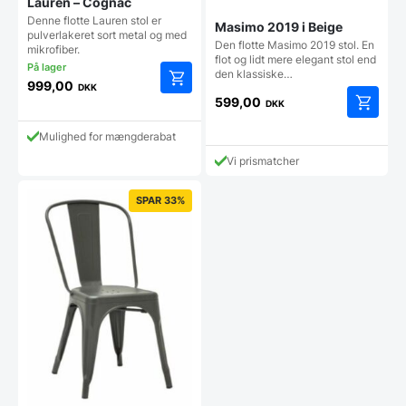
Lauren – Cognac
Denne flotte Lauren stol er
Masimo 2019 i Beige
pulverlakeret sort metal og med
Den flotte Masimo 2019 stol. En
mikrofiber.
flot og lidt mere elegant stol end
den klassiske…
999,00
DKK
599,00
DKK
Mulighed for mængderabat
Vi prismatcher
SPAR 33%