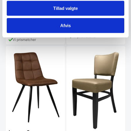
Denne lækre stol fås I tre friske
læder på både ryg og sæde.
farver. Med sit flotte velourstof
Tillad valgte
Stolen er…
har stolen…
1.499,00
DKK
899,00
DKK
Afvis
Vi prismatcher
Vi prismatcher