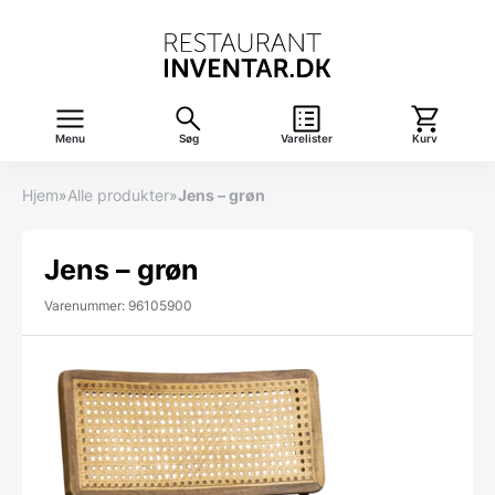
Menu
Søg
Varelister
Kurv
Hjem
»
Alle produkter
»
Jens – grøn
Jens – grøn
Varenummer: 96105900