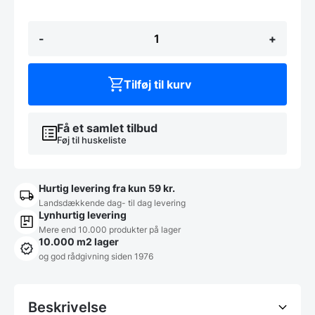
Jens
-
+
-
grøn
antal
Tilføj til kurv
Få et samlet tilbud
Føj til huskeliste
Hurtig levering fra kun 59 kr.
Landsdækkende dag- til dag levering
Lynhurtig levering
Mere end 10.000 produkter på lager
10.000 m2 lager
og god rådgivning siden 1976
Beskrivelse