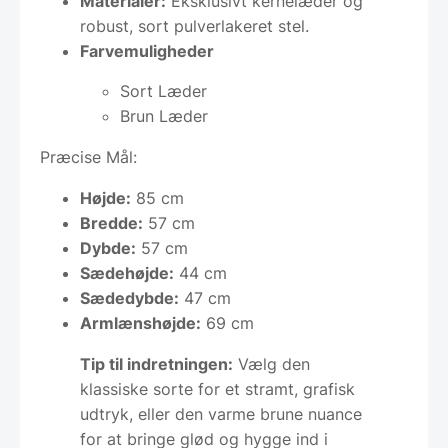
Materialer:
Eksklusivt kernelæder og
robust, sort pulverlakeret stel.
Farvemuligheder
Sort Læder
Brun Læder
Præcise Mål:
Højde:
85 cm
Bredde:
57 cm
Dybde:
57 cm
Sædehøjde:
44 cm
Sædedybde:
47 cm
Armlænshøjde:
69 cm
Tip til indretningen:
Vælg den
klassiske sorte for et stramt, grafisk
udtryk, eller den varme brune nuance
for at bringe glød og hygge ind i