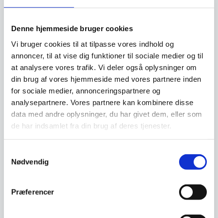
bruge dine penge på den daglige drift istedet
for inventar. Det giver dig også mulighed for
Denne hjemmeside bruger cookies
måske at lave netop den indretning du har
Vi bruger cookies til at tilpasse vores indhold og
drømt om, men som måske er for dyr, hvis du
annoncer, til at vise dig funktioner til sociale medier og til
skulle betale den kontant. Vi hos
at analysere vores trafik. Vi deler også oplysninger om
www.restaurantinventar.dk
har ikke nogen
din brug af vores hjemmeside med vores partnere inden
økonomisk interesse i at tilbyde dig dette ud
for sociale medier, annonceringspartnere og
over vi finder det en god service. Og al
analysepartnere. Vores partnere kan kombinere disse
låntagning og leasing foregår direkte imellem
data med andre oplysninger, du har givet dem, eller som
dig som kunde og en tredjepartner, som vi hos
de har indsamlet fra din brug af deres tjenester.
restaurantinventar.dk
har udvalgt til at tilbyde
denne service.
Samtykkevalg
Nødvendig
Beregn og ansøg her
Præferencer
Vi prismatcher - Klik her