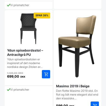
var:
pris
1.149,00 DKK.
Vi prismatcher
er:
699,00 DKK.
SPAR 39%
Ydun spisebordsstol –
Antracitgrå PU
Ydun spisebordsstolen er
inspireret af det moderne
nordiske design.Stolen er…
Den
1.149,00
DKK
oprindelige
699,00
DKK
Den
pris
aktuelle
var:
Masimo 2019 i Beige
pris
1.149,00 DKK.
Vi prismatcher
Den flotte Masimo 2019 stol. En
er:
flot og lidt mere elegant stol end
699,00 DKK.
den klassiske…
599,00