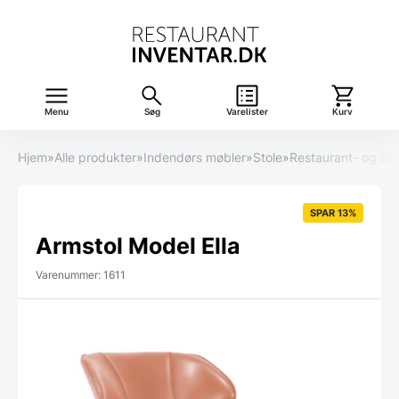
Menu
Søg
Varelister
Kurv
Hjem
»
Alle produkter
»
Indendørs møbler
»
Stole
»
Restaurant- og caf
SPAR 13%
Armstol Model Ella
Varenummer: 1611