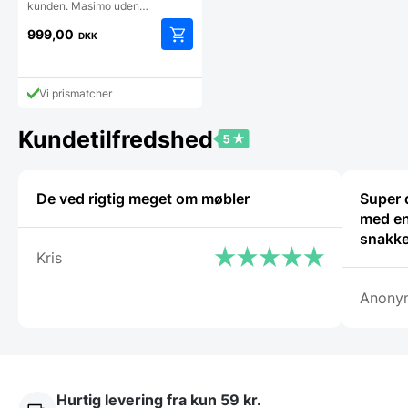
kunden. Masimo uden…
999,00
DKK
Vi prismatcher
Kundetilfredshed
De ved rigtig meget om møbler
Super 
med en
snakke
Kris
Anony
Hurtig levering fra kun 59 kr.