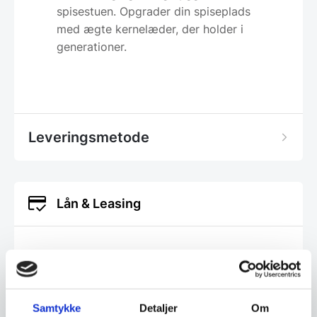
spisestuen. Opgrader din spiseplads
med ægte kernelæder, der holder i
generationer.
Leveringsmetode
Lån & Leasing
Du har mulighed for at låne til eller lease dit
inventar købt hos os. Det eneste du skal, er at
gå ind på den del af vores hjemmeside og
Samtykke
Detaljer
Om
udfylde en ansøgning. Det giver dig frihed til at