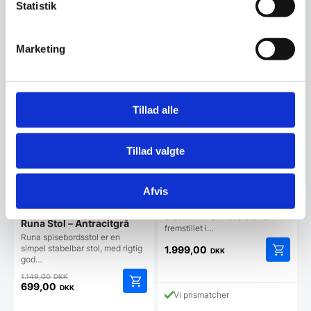
Statistik
Relaterede varer
Marketing
Populært
SPAR 39%
Tillad alle
Tillad valgte
Afvis
Mist spisestol – Cognac
Flot spisebordsstol designet i
slidstærkt PU.Mist stolen er
Runa Stol – Antracitgrå
fremstillet i…
Runa spisebordsstol er en
simpel stabelbar stol, med rigtig
1.999,00
DKK
god…
Den
1.149,00
DKK
oprindelige
699,00
DKK
Vi prismatcher
Den
pris
aktuelle