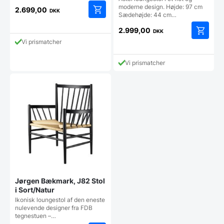
moderne design. Højde: 97 cm
2.699,00
DKK
Sædehøjde: 44 cm…
2.999,00
DKK
Vi prismatcher
Vi prismatcher
Jørgen Bækmark, J82 Stol
i Sort/Natur
Ikonisk loungestol af den eneste
nulevende designer fra FDB
tegnestuen –…