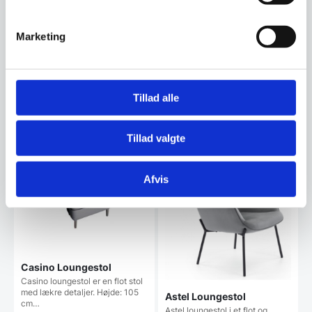
Esh Loungestol
7.999,00
DKK
Esh Loungestol, en rigtig flot stol
med et moderne udtryk. Højde:
Marketing
125 cm…
Vi prismatcher
6.499,00
DKK
Tillad alle
Vi prismatcher
Tillad valgte
Afvis
Casino Loungestol
Casino loungestol er en flot stol
med lækre detaljer. Højde: 105
Astel Loungestol
cm…
Astel loungestol i et flot og