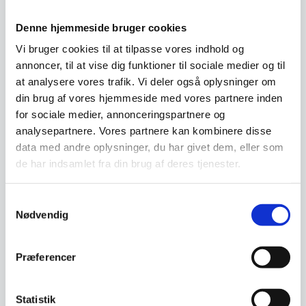
Vi prismatcher - Klik her
Denne hjemmeside bruger cookies
Vi bruger cookies til at tilpasse vores indhold og
annoncer, til at vise dig funktioner til sociale medier og til
Relaterede varer
at analysere vores trafik. Vi deler også oplysninger om
din brug af vores hjemmeside med vores partnere inden
for sociale medier, annonceringspartnere og
analysepartnere. Vores partnere kan kombinere disse
data med andre oplysninger, du har givet dem, eller som
de har indsamlet fra din brug af deres tjenester.
Samtykkevalg
Nødvendig
Børge Mogensen J52G,
Præferencer
Gyngestol i Natur
Til den klassiske J52-serie
designede Børge Mogensen
Statistik
denne gyngestol i det…