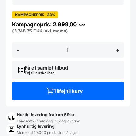
KAMPAGNEPRIS -33%
2.999,00
DKK
(
3.748,75
DKK
inkl. moms)
Huxi
-
+
loungestol
-
Flere
farver
Få et samlet tilbud
antal
Føj til huskeliste
Tilføj til kurv
Hurtig levering fra kun 59 kr.
Landsdækkende dag- til dag levering
Lynhurtig levering
Mere end 10.000 produkter på lager