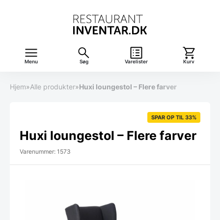
Menu
Søg
Varelister
Kurv
Hjem
»
Alle produkter
»
Huxi loungestol – Flere farver
SPAR OP TIL 33%
Huxi loungestol – Flere farver
Varenummer: 1573