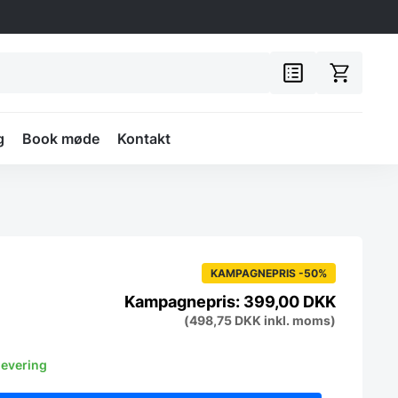
g
Book møde
Kontakt
KAMPAGNEPRIS -50%
399,00
DKK
(
498,75
DKK
inkl. moms)
levering