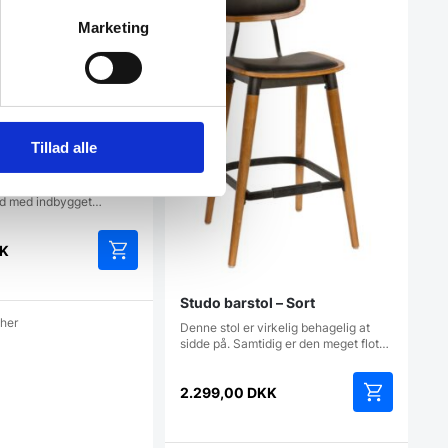
Marketing
l – Sort imiteret
Tillad alle
er flot barstol på en
fod med indbygget…
K
Studo barstol – Sort
cher
Denne stol er virkelig behagelig at
sidde på. Samtidig er den meget flot…
2.299,00
DKK