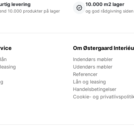
rtig levering
10.000 m2 lager
end 10.000 produkter på lager
og god rådgivning siden
vice
Om Østergaard Interiéu
lån
Indendørs møbler
leasing
Udendørs møbler
Referencer
ng
Lån og leasing
Handelsbetingelser
Cookie- og privatlivspoliti