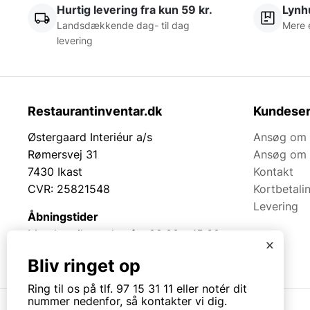
Hurtig levering fra kun 59 kr.
Lynhu
Landsdækkende dag- til dag
Mere 
levering
Restaurantinventar.dk
Kundeser
Østergaard Interiéur a/s
Ansøg om 
Rømersvej 31
Ansøg om 
7430 Ikast
Kontakt
CVR: 25821548
Kortbetali
Levering
Åbningstider
Mandag til torsdag fra 08:00 – 15:30.
x
Fredag fra 08.00 – 13.00.
Bliv ringet op
Ring til os på tlf. 97 15 31 11 eller notér dit
nummer nedenfor, så kontakter vi dig.