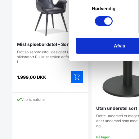
Samtykkevalg
Nødvendig
Mist spisebordstol – Sort
Afvis
Flot spisebordsstol designet i
slidstærkt PU.Mist stolen er fremstillet
i…
1.999,00
DKK
Vi prismatcher
Utah understel sort
Dette understel er meget
er et understel som med 
og…