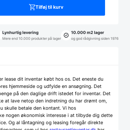
Tilføj til kurv
Lynhurtig levering
10.000 m2 lager
Mere end 10.000 produkter på lager
og god rådgivning siden 1976
ler lease dit inventar købt hos os. Det eneste du
 vores hjemmeside og udfylde en ansøgning. Det
 penge på den daglige drift istedet for inventar. Det
e at lave netop den indretning du har drømt om,
u skulle betale den kontant. Vi hos
ke nogen økonomisk interesse i at tilbyde dig dette
ice. Og al låntagning og leasing foregår direkte
djepartner, som vi hos
restaurantinventar.dk
har