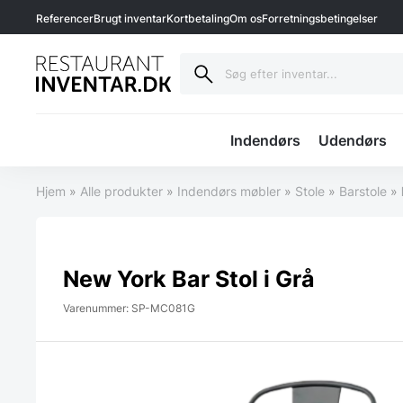
Referencer
Brugt inventar
Kortbetaling
Om os
Forretningsbetingelser
Indendørs
Udendørs
Hjem
»
Alle produkter
»
Indendørs møbler
»
Stole
»
Barstole
»
New York Bar Stol i Grå
Varenummer: SP-MC081G