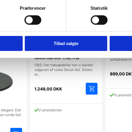
Præferencer
Statistik
Bola Barsto
Tillad valgte
læder
Bola er en sup
Skool barstol Træ/Træ
sortlakeret 
OBS: Har træsædeHer har vi barstol
udgaven af vores Skool stol. Stolen
899,00
DK
er…
1.249,00
DKK
Vi prismat
 elegant. Det
Vi prismatcher
sin runde fod