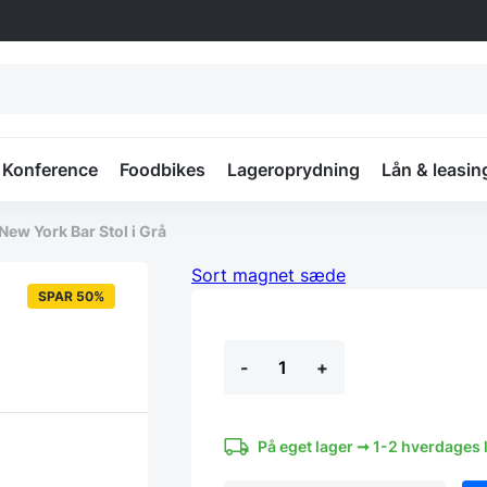
Konference
Foodbikes
Lageroprydning
Lån & leasin
New York Bar Stol i Grå
Sort magnet sæde
SPAR 50%
New
-
+
York
Bar
Stol
i
Grå
På eget lager ➞ 1-2 hverdages 
antal