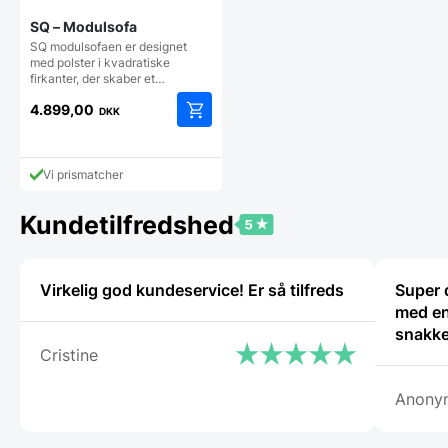
SQ – Modulsofa
SQ modulsofaen er designet
med polster i kvadratiske
firkanter, der skaber et…
4.899,00
DKK
Vi prismatcher
Kundetilfredshed
Virkelig god kundeservice! Er så tilfreds
Super 
med en
snakke
Cristine
Anony