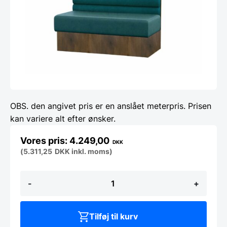
OBS. den angivet pris er en anslået meterpris. Prisen
kan variere alt efter ønsker.
4.249,00
DKK
(
5.311,25
DKK
inkl. moms)
SIZIL
-
+
-
Modulsofa
antal
Tilføj til kurv