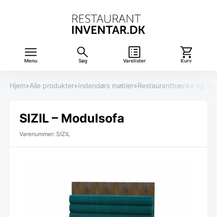
Menu
Søg
Varelister
Kurv
Hjem
»
Alle produkter
»
Indendørs møbler
»
Restaurantbænke og sof
SIZIL – Modulsofa
Varenummer: SIZIL