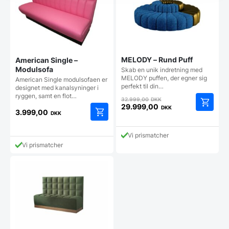
varesiden
MELODY – Rund Puff
American Single –
Modulsofa
Skab en unik indretning med
MELODY puffen, der egner sig
American Single modulsofaen er
perfekt til din…
designet med kanalsyninger i
ryggen, samt en flot…
Den
32.999,00
DKK
oprindelige
29.999,00
DKK
3.999,00
DKK
Den
pris
aktuelle
var:
pris
32.999,00 DKK.
Vi prismatcher
er:
Vi prismatcher
29.999,00 DKK.