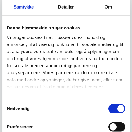
www.restaurantinventar.dk
har ikke nogen
Samtykke
Detaljer
Om
økonomisk interesse i at tilbyde dig dette ud
over vi finder det en god service. Og al
låntagning og leasing foregår direkte imellem
Denne hjemmeside bruger cookies
dig som kunde og en tredjepartner, som vi hos
Vi bruger cookies til at tilpasse vores indhold og
restaurantinventar.dk
har udvalgt til at tilbyde
annoncer, til at vise dig funktioner til sociale medier og til
denne service.
at analysere vores trafik. Vi deler også oplysninger om
din brug af vores hjemmeside med vores partnere inden
Beregn og ansøg her
for sociale medier, annonceringspartnere og
analysepartnere. Vores partnere kan kombinere disse
data med andre oplysninger, du har givet dem, eller som
de har indsamlet fra din brug af deres tjenester.
Vi prismatcher - Klik her
Samtykkevalg
Nødvendig
Relaterede varer
Præferencer
SPAR OP TIL 20%