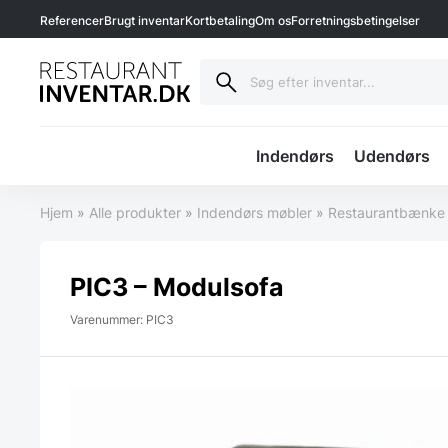
Referencer
Brugt inventar
Kortbetaling
Om os
Forretningsbetingelser
Indendørs
Udendørs
Hjem
»
Alle produkter
»
Indendørs møbler
»
Restaurantbænke 
PIC3 – Modulsofa
Varenummer: PIC3