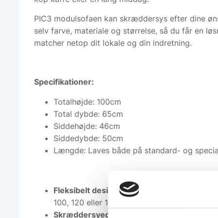
PIC3 modulsofaen kan skræddersys efter dine øn
selv farve, materiale og størrelse, så du får en løs
matcher netop dit lokale og din indretning.
Specifikationer:
Totalhøjde: 100cm
Total dybde: 65cm
Siddehøjde: 46cm
Siddedybde: 50cm
Længde: Laves både på standard- og speci
Fleksibelt design
– vælg mellem standardlæ
100, 120 eller 180 cm. eller specialmål efter 
Skræddersyede løsninger
– få bænken i net