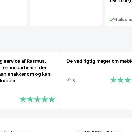
Fra
1.999,
varianter.
Mulighederne
kan
vælges
Vi prismat
på
varesiden
ig service af Rasmus.
De ved rigtig meget om møbl
 en medarbejder der
han snakker om og kan
Kris
 kunder