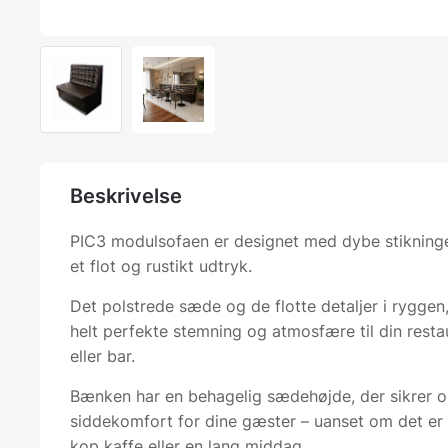
Beskrivelse
PIC3 modulsofaen er designet med dybe stikninge
et flot og rustikt udtryk.
Det polstrede sæde og de flotte detaljer i ryggen
helt perfekte stemning og atmosfære til din resta
eller bar.
Bænken har en behagelig sædehøjde, der sikrer o
siddekomfort for dine gæster – uanset om det er t
kop kaffe eller en lang middag.