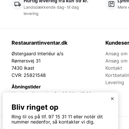
Hurtig levering fra kun 59 kr.
Lynhu
Landsdækkende dag- til dag
Mere 
levering
Restaurantinventar.dk
Kundeser
Østergaard Interiéur a/s
Ansøg om 
Rømersvej 31
Ansøg om 
7430 Ikast
Kontakt
CVR: 25821548
Kortbetali
Levering
Åbningstider
Mandag til torsdag fra 08:00 – 15:30.
x
Fredag fra 08.00 – 13.00.
Bliv ringet op
Ring til os på tlf. 97 15 31 11 eller notér dit
nummer nedenfor, så kontakter vi dig.