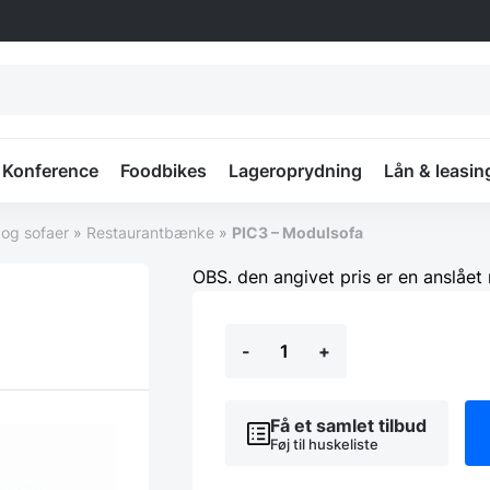
Konference
Foodbikes
Lageroprydning
Lån & leasin
og sofaer
»
Restaurantbænke
»
PIC3 – Modulsofa
OBS. den angivet pris er en anslået 
PIC3
-
+
-
Modulsofa
antal
Få et samlet tilbud
Føj til huskeliste