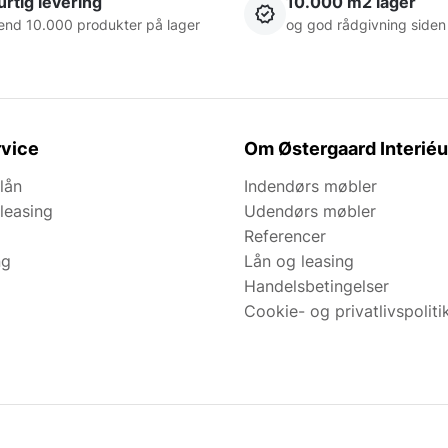
rtig levering
10.000 m2 lager
end 10.000 produkter på lager
og god rådgivning siden
vice
Om Østergaard Interiéu
lån
Indendørs møbler
leasing
Udendørs møbler
Referencer
ng
Lån og leasing
Handelsbetingelser
Cookie- og privatlivspoliti