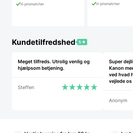
Vi prismatcher
Vi prismatcher
Kundetilfredshed
Meget tilfreds. Utrolig venlig og
Super dejl
hjælpsom betjening.
Kanon med
ved hvad 
vejlede os
Steffen
Anonym