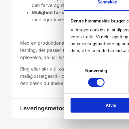
Samtykke
den farve og de mål du ønsker.
Mulighed for specialmoduler
– hjørner, vink
rundinger laves efter ønsker.
Denne hjemmeside bruger c
Vi bruger cookies til at tilpas
vores trafik. Vi deler også 
Med en produktionstid på ca. 4-6 uger leverer vi
annonceringspartnere og anal
løsning, der passer til dit koncept – og giver din
dem, eller som de har indsaml
oplevelse, de har lyst til at vende tilbage til.
Samtykkevalg
Ring eller skriv til os på tlf.97153111 eller mail:
Nødvendig
mail@ostergaard-i.dk, så giver vi dig et tilbud på 
den bænk du ønsker dig.
Afvis
Leveringsmetode