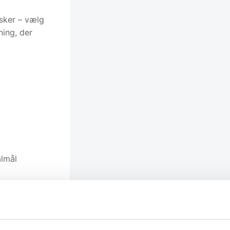
sker – vælg
ning, der
almål
ngder på 80,
ønske.
op det stof,