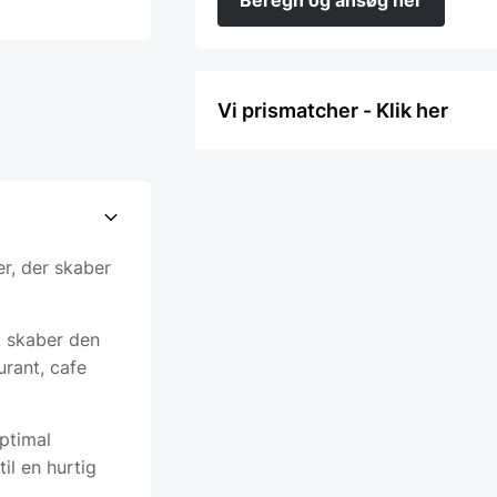
Beregn og ansøg her
Vi prismatcher - Klik her
r, der skaber
, skaber den
urant, cafe
ptimal
il en hurtig