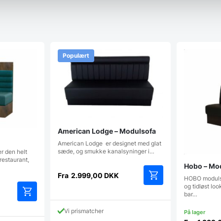
Populært
American Lodge – Modulsofa
American Lodge er designet med glat
sæde, og smukke kanalsyninger i…
r den helt
 restaurant,
Hobo – Mo
Fra
2.999,00
DKK
HOBO modulso
og tidløst look
Dette
bar…
vare
har
Vi prismatcher
flere