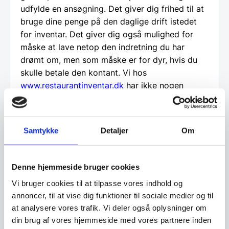
udfylde en ansøgning. Det giver dig frihed til at
bruge dine penge på den daglige drift istedet
for inventar. Det giver dig også mulighed for
måske at lave netop den indretning du har
drømt om, men som måske er for dyr, hvis du
skulle betale den kontant. Vi hos
www.restaurantinventar.dk
har ikke nogen
økonomisk interesse i at tilbyde dig dette ud
over vi finder det en god service. Og al
låntagning og leasing foregår direkte imellem
Samtykke
Detaljer
Om
dig som kunde og en tredjepartner, som vi hos
restaurantinventar.dk
har udvalgt til at tilbyde
denne service.
Denne hjemmeside bruger cookies
Vi bruger cookies til at tilpasse vores indhold og
Beregn og ansøg her
annoncer, til at vise dig funktioner til sociale medier og til
at analysere vores trafik. Vi deler også oplysninger om
din brug af vores hjemmeside med vores partnere inden