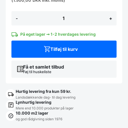
(
1.500,00
DKK
inkl. moms)
DEMO
-
+
Snake
120cm
modulbænk
i
På eget lager ➞ 1-2 hverdages levering
grønt
stof
Tilføj til kurv
antal
Få et samlet tilbud
Føj til huskeliste
Hurtig levering fra kun 59 kr.
Landsdækkende dag- til dag levering
Lynhurtig levering
Mere end 10.000 produkter på lager
10.000 m2 lager
og god rådgivning siden 1976