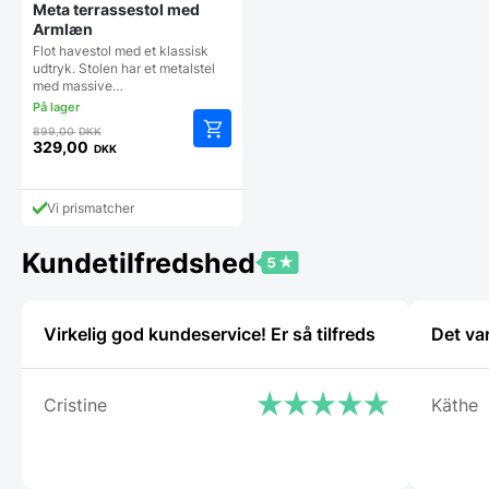
Meta terrassestol med
Armlæn
Flot havestol med et klassisk
udtryk. Stolen har et metalstel
med massive…
Den
899,00
DKK
oprindelige
329,00
DKK
Den
pris
aktuelle
var:
pris
899,00 DKK.
Vi prismatcher
er:
329,00 DKK.
Kundetilfredshed
Virkelig god kundeservice! Er så tilfreds
Det va
Cristine
Käthe