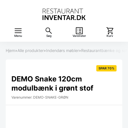
Menu
Søg
Varelister
Kurv
Hjem
»
Alle produkter
»
Indendørs møbler
»
Restaurantbænke og sof
SPAR 70%
DEMO Snake 120cm
modulbænk i grønt stof
Varenummer: DEMO-SNAKE-GRØN