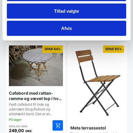
Den
999,00
DKK
i eg og er polstret i sort PU på
oprindelige
389,00
DKK
sædet.Stolen…
Den
Tillad valgte
pris
aktuelle
var:
1.099,00
DKK
pris
999,00 DKK.
Vi prismatcher
er:
Afvis
389,00 DKK.
Vi prismatcher
SPAR 64%
SPAR 60%
Cafebord med rattan-
ramme og vævet top i hvid
og blå
Fedt cafebord til inde og
udendørs brug.Robust og
slidstærkt bord. Det er et…
Den
699,00
DKK
Meta terrassestol
oprindelige
249,00
DKK