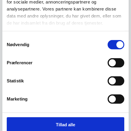
for sociale medier, annonceringspartnere og
Vi prismatcher - Klik her
analysepartnere. Vores partnere kan kombinere disse
data med andre oplysninger, du har givet dem, eller som
de har indsamlet fra din brug af deres tjenester.
Relaterede varer
Samtykkevalg
SPAR 61%
Nødvendig
Præferencer
Statistik
Marketing
Pablona terrassestol
Flot, klassisk havestol i metal
med massive træstave. Stolen
Jakob stol i eg m. sort PU
har tre træstave…
sæde
Tillad alle
Denne flotte Jakob stol kommer