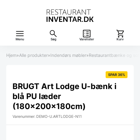
Menu
Søg
Varelister
Kurv
Hjem
»
Alle produkter
»
Indendørs møbler
»
Restaurantbænke og sof
SPAR 36%
BRUGT Art Lodge U-bænk i
blå PU læder
(180x200x180cm)
Varenummer: DEMO-U.ARTLODGE-N11