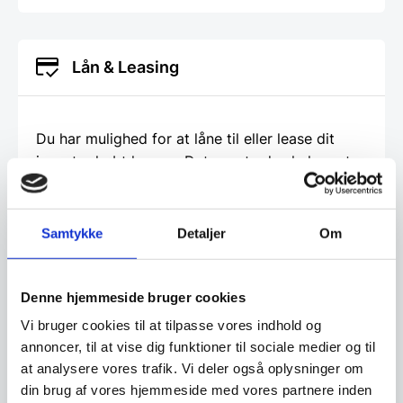
Lån & Leasing
Du har mulighed for at låne til eller lease dit
inventar købt hos os. Det eneste du skal, er at
gå ind på den del af vores hjemmeside og
udfylde en ansøgning. Det giver dig frihed til at
bruge dine penge på den daglige drift istedet
Samtykke
Detaljer
Om
for inventar. Det giver dig også mulighed for
måske at lave netop den indretning du har
drømt om, men som måske er for dyr, hvis du
Denne hjemmeside bruger cookies
skulle betale den kontant. Vi hos
Vi bruger cookies til at tilpasse vores indhold og
www.restaurantinventar.dk
har ikke nogen
annoncer, til at vise dig funktioner til sociale medier og til
økonomisk interesse i at tilbyde dig dette ud
at analysere vores trafik. Vi deler også oplysninger om
over vi finder det en god service. Og al
din brug af vores hjemmeside med vores partnere inden