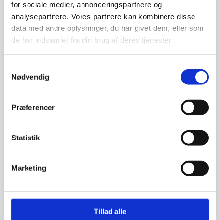
låntagning og leasing foregår direkte imellem
for sociale medier, annonceringspartnere og
dig som kunde og en tredjepartner, som vi hos
analysepartnere. Vores partnere kan kombinere disse
restaurantinventar.dk
har udvalgt til at tilbyde
data med andre oplysninger, du har givet dem, eller som
denne service.
de har indsamlet fra din brug af deres tjenester.
Beregn og ansøg her
Samtykkevalg
Nødvendig
Præferencer
Vi prismatcher - Klik her
Statistik
Relaterede varer
Marketing
SPAR 18%
SPAR 33%
Tillad alle