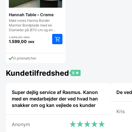
Hannah Table – Creme
Mød vores Hanna Border
Marmor Bordplade med en
Diameter på Ø70 cm og en…
Den
1.999,00
DKK
oprindelige
1.599,00
DKK
Den
pris
aktuelle
var:
pris
1.999,00 DKK.
Vi prismatcher
er:
1.599,00 DKK.
Kundetilfredshed
Super dejlig service af Rasmus. Kanon
De ved
med en medarbejder der ved hvad han
snakker om og kan vejlede os kunder
Kris
Anonym