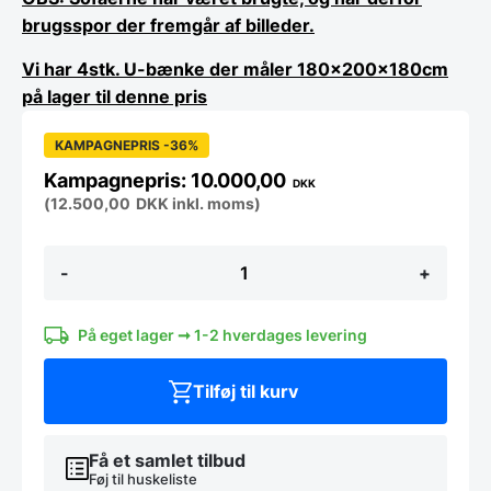
brugsspor der fremgår af billeder.​
Vi har 4stk. U-bænke der måler 180x200x180cm
på lager til denne pris
KAMPAGNEPRIS -36%
10.000,00
DKK
(
12.500,00
DKK
inkl. moms)
BRUGT
-
+
Art
Lodge
U-
bænk
På eget lager ➞ 1-2 hverdages levering
i
blå
Tilføj til kurv
PU
læder
(180x200x180cm)
antal
Få et samlet tilbud
Føj til huskeliste