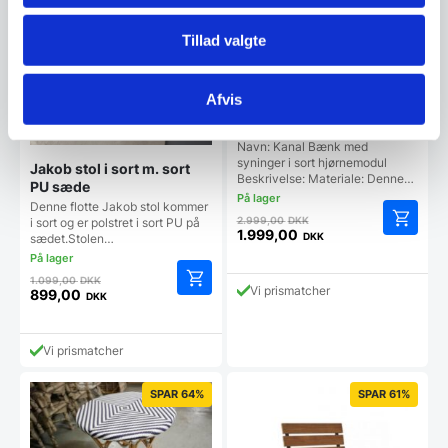
Tillad valgte
Afvis
Hjørnemodul til Kanal
Bænk med syninger i sort
PU
Navn: Kanal Bænk med
syninger i sort hjørnemodul
Jakob stol i sort m. sort
Beskrivelse: Materiale: Denne…
PU sæde
Denne flotte Jakob stol kommer
Den
2.999,00
DKK
i sort og er polstret i sort PU på
oprindelige
1.999,00
DKK
sædet.Stolen…
Den
pris
aktuelle
var:
Den
1.099,00
DKK
pris
2.999,00 DKK.
Vi prismatcher
oprindelige
899,00
DKK
er:
Den
pris
1.999,00 DKK.
aktuelle
var:
pris
1.099,00 DKK.
Vi prismatcher
er:
899,00 DKK.
SPAR 64%
SPAR 61%