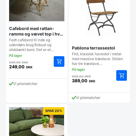
Cafebord med rattan-
ramme og vævet top i hvid
og blå
Fedt cafebord til inde og
udendørs brug.Robust og
Pablona terrassestol
slidstærkt bord. Det er et…
Flot, klassisk havestol i metal
med massive træstave. Stolen
Den
699,00
DKK
har tre træstave…
oprindelige
249,00
DKK
Den
pris
Den
aktuelle
999,00
DKK
var:
oprindelige
389,00
DKK
pris
699,00 DKK.
Vi prismatcher
Den
pris
er:
aktuelle
var:
249,00 DKK.
pris
999,00 DKK.
Vi prismatcher
er:
389,00 DKK.
SPAR 20%