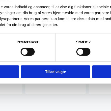
Bola er en sup
se vores indhold og annoncer, til at vise dig funktioner til sociale
Træ
Konferencestol i træ
sortlakeret 
oplysninger om din brug af vores hjemmeside med vores partnere i
 vi barstol
Denne konferencestol er lavet af hele
tol. Stolen
7 lag sammenlignet bøgetræsskaller.…
ysepartnere. Vores partnere kan kombinere disse data med andr
899,00
DK
et fra din brug af deres tjenester.
329,00
DKK
Vi prismat
Præferencer
Statistik
Vi prismatcher
Tillad valgte