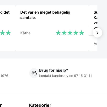
ed det
Det var en meget behagelig
Super d
samtale.
Kanon 
ved hv
vejlede
Käthe
Anony
Brug for hjælp?
 1976
Kontakt kundeservice 97 15 31 11
r
Kategorier