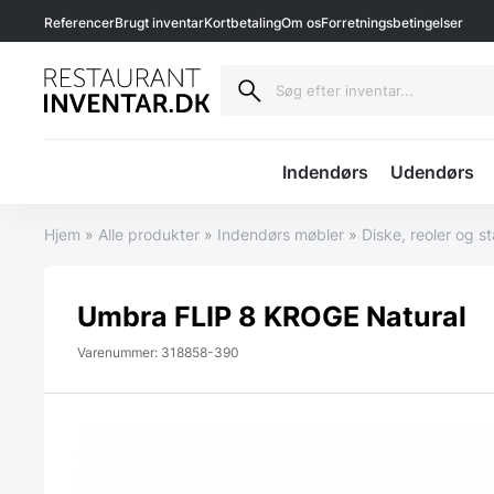
Referencer
Brugt inventar
Kortbetaling
Om os
Forretningsbetingelser
Indendørs
Udendørs
Hjem
»
Alle produkter
»
Indendørs møbler
»
Diske, reoler og s
Umbra FLIP 8 KROGE Natural
Varenummer: 318858-390