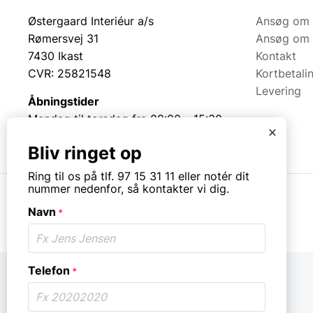
Østergaard Interiéur a/s
Ansøg om 
Rømersvej 31
Ansøg om 
7430 Ikast
Kontakt
CVR: 25821548
Kortbetali
Levering
Åbningstider
Mandag til torsdag fra 08:00 – 15:30.
x
Fredag fra 08.00 – 13.00.
Bliv ringet op
Ring til os på tlf. 97 15 31 11 eller notér dit
nummer nedenfor, så kontakter vi dig.
Navn
© Copyright. All rights reserved.
*
Telefon
*