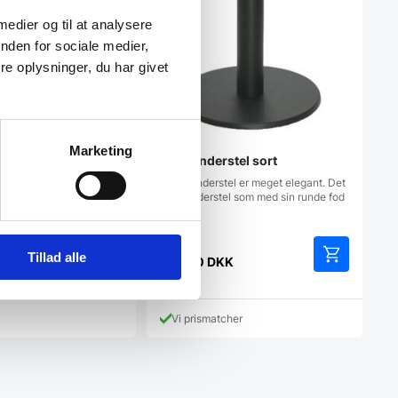
er flot barstol på en
 medier og til at analysere
fod med indbygget…
nden for sociale medier,
e oplysninger, du har givet
K
cher
Marketing
Utah understel sort
Dette understel er meget elegant. Det
er et understel som med sin runde fod
og…
Tillad alle
799,00
DKK
Vi prismatcher