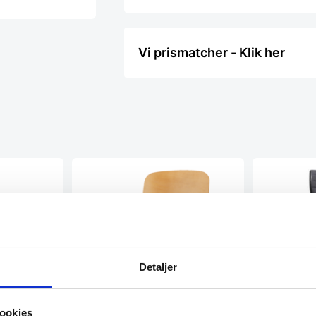
Vi prismatcher - Klik her
Detaljer
Bola Barsto
læder
ookies