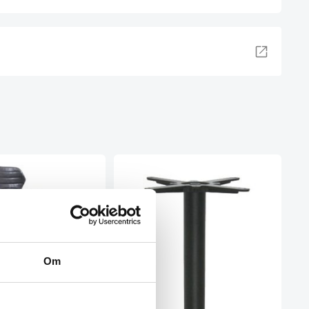
Om
l – Sort imiteret