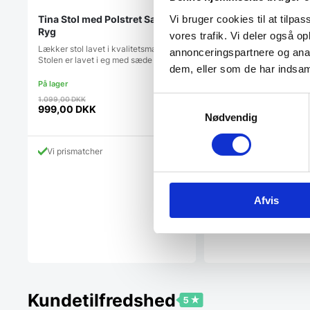
Vi bruger cookies til at tilpas
Tina Stol med Polstret Sæde og
Skool barstol Træ/
Ryg
vores trafik. Vi deler også 
OBS: Har træsædeHer har
udgaven af vores Skool s
Lækker stol lavet i kvalitetsmaterialer.
annonceringspartnere og anal
er…
Stolen er lavet i eg med sæde og…
dem, eller som de har indsaml
1.249,00
DKK
Den
1.099,00
DKK
Samtykkevalg
oprindelige
999,00
DKK
Nødvendig
Den
pris
aktuelle
var:
Vi prismatcher
pris
1.099,00 DKK.
Vi prismatcher
er:
999,00 DKK.
Afvis
Kundetilfredshed