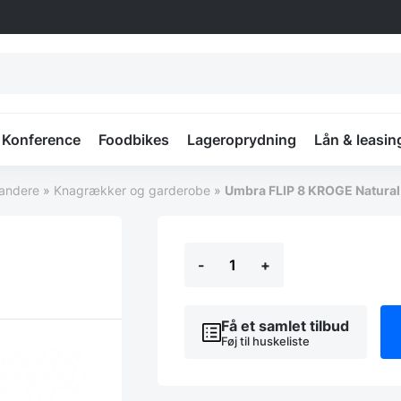
Konference
Foodbikes
Lageroprydning
Lån & leasin
tandere
»
Knagrækker og garderobe
»
Umbra FLIP 8 KROGE Natural
Umbra
-
+
FLIP
8
KROGE
Natural
Få et samlet tilbud
antal
Føj til huskeliste