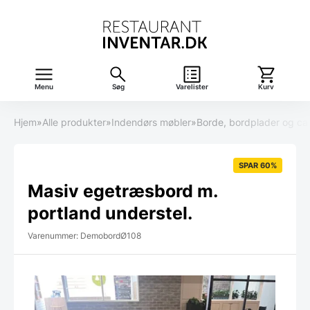
Menu
Søg
Varelister
Kurv
Hjem
»
Alle produkter
»
Indendørs møbler
»
Borde, bordplader og ca
SPAR 60%
Masiv egetræsbord m.
portland understel.
Varenummer: DemobordØ108