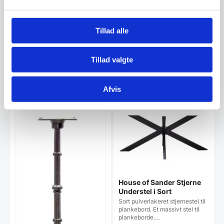
Dice BAR – Black/Gold
Dette stel kommer i en lækker
Tillad alle
farve kompanisasion
Black/Gold.
1.149,00
DKK
Tillad valgte
Mulighed for mængderabat
Afvis
House of Sander Stjerne
Understel i Sort
Sort pulverlakeret stjernestel til
plankebord. Et massivt stel til
plankeborde.…