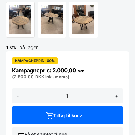
1 stk. på lager
KAMPAGNEPRIS -60%
2.000,00
DKK
(
2.500,00
DKK
inkl. moms)
Masiv
-
+
egetræsbord
m.
portland
understel.
Tilføj til kurv
antal
Få et samlet tilbud