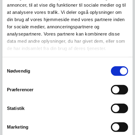
annoncer, til at vise dig funktioner til sociale medier og til
at analysere vores trafik. Vi deler også oplysninger om
din brug af vores hjemmeside med vores partnere inden
for sociale medier, annonceringspartnere og
analysepartnere. Vores partnere kan kombinere disse
data med andre oplysninger, du har givet dem, eller som
de har indsamlet fra din brug af deres tjenester.
Understel Jura sort
Samtykkevalg
Dette understel er i støbejern og
Nødvendig
meget solidt. Det kan bære op til
30,2 kg og…
899,00
DKK
Præferencer
Vi prismatcher
Statistik
Marketing