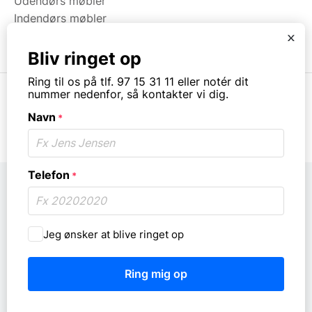
Udendørs møbler
Indendørs møbler
Brugt & Lageroprydning
x
Bliv ringet op
Ring til os på tlf. 97 15 31 11 eller notér dit
nummer nedenfor, så kontakter vi dig.
Navn
*
© Copyright. All rights reserved.
Telefon
*
Må
Jeg ønsker at blive ringet op
vi
ringe
dig
op?
*