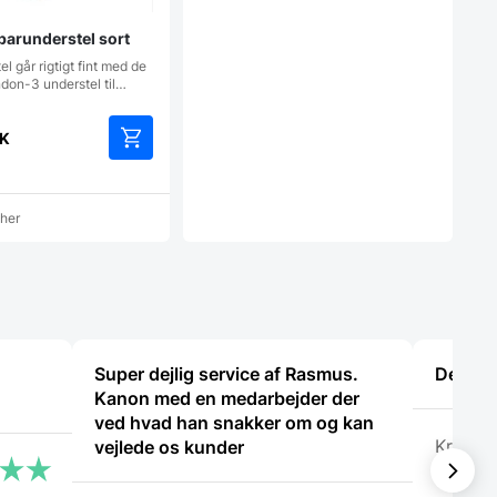
arunderstel sort
l går rigtigt fint med de
don-3 understel til…
K
cher
Super dejlig service af Rasmus.
De ved
Kanon med en medarbejder der
ved hvad han snakker om og kan
Kris
vejlede os kunder