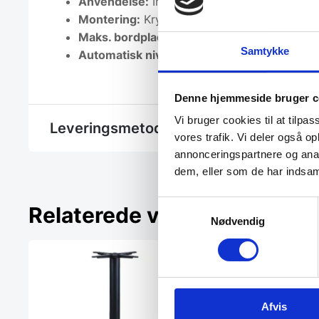
Anvendelse:
Indendørs
Montering:
Krydsbeslag
Maks. bordpladestørrelse:
Ø80 / 80 x 80 
Samtykke
Automatisk niveausystem:
Ja
Denne hjemmeside bruger c
Vi bruger cookies til at tilpas
Leveringsmetode
vores trafik. Vi deler også 
annonceringspartnere og anal
dem, eller som de har indsaml
Samtykkevalg
Relaterede varer
Nødvendig
Afvis