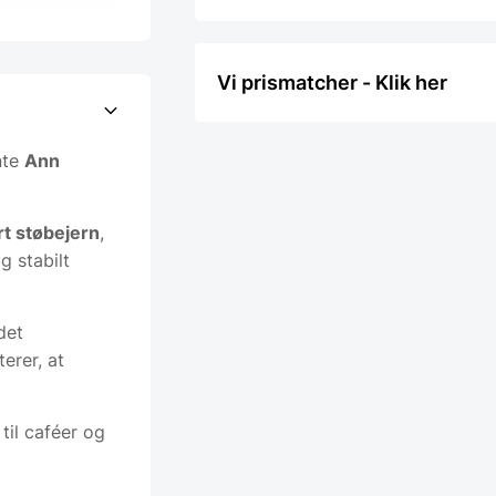
Vi prismatcher - Klik her
nte
Ann
rt støbejern
,
g stabilt
det
erer, at
til caféer og