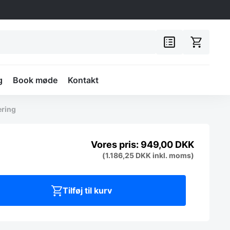
g
Book møde
Kontakt
ering
949,00
DKK
(
1.186,25
DKK
inkl. moms)
Tilføj til kurv