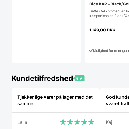
Dice BAR – Black/Go
Dette stel kommer i en l
kompanisasion Black/Go
1.149,00
DKK
Mulighed for mængde
Kundetilfredshed
Tjekker lige varer på lager med det
God kunde
samme
svaret høf
Laila
Kaj