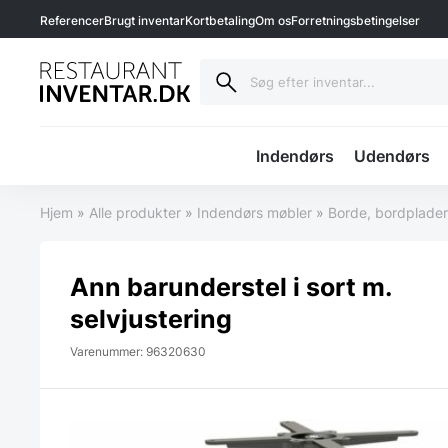
Referencer
Brugt inventar
Kortbetaling
Om os
Forretningsbetingelser
Indendørs
Udendørs
Hjem
»
Alle produkter
»
Indendørs møbler
»
Borde, bordplade
Ann barunderstel i sort m.
selvjustering
Varenummer: 96320630