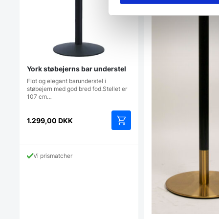
York støbejerns bar understel
Flot og elegant barunderstel i
støbejern med god bred fod.Stellet er
107 cm…
1.299,00
DKK
Vi prismatcher