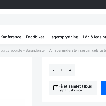
Konference
Foodbikes
Lageroprydning
Lån & leasin
r og cafeborde
»
Barunderstel
»
Ann barunderstel i sort m. selvjust
Ann
-
+
barunderstel
i
sort
m.
Få et samlet tilbud
selvjustering
Føj til huskeliste
antal