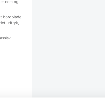
der nem og
et bordplade –
det udtryk,
assisk