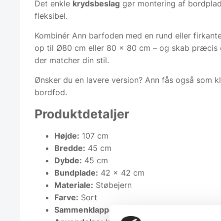
Det enkle
krydsbeslag
gør montering af bordpla
fleksibel.
Kombinér Ann barfoden med en rund eller firkant
op til Ø80 cm eller 80 x 80 cm – og skab præcis 
der matcher din stil.
Ønsker du en lavere version? Ann fås også som kl
bordfod.
Produktdetaljer
Højde:
107 cm
Bredde:
45 cm
Dybde:
45 cm
Bundplade:
42 x 42 cm
Materiale:
Støbejern
Farve:
Sort
Sammenklappelig:
Nej