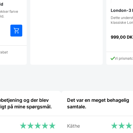
ld
London-3 b
ækker farve
ld.
Dette underste
klassiske Lon
999,00
DK
rabat
Vi prismat
betjening og der blev
Det var en meget behagelig
ligt på mine spørgsmål.
samtale.
Käthe