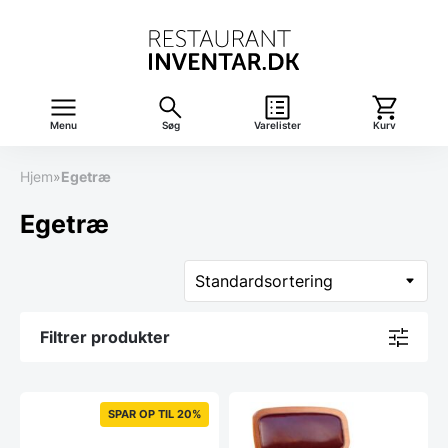
Menu
Søg
Varelister
Kurv
Hjem
»
Egetræ
Egetræ
Filtrer produkter
SPAR OP TIL 20%