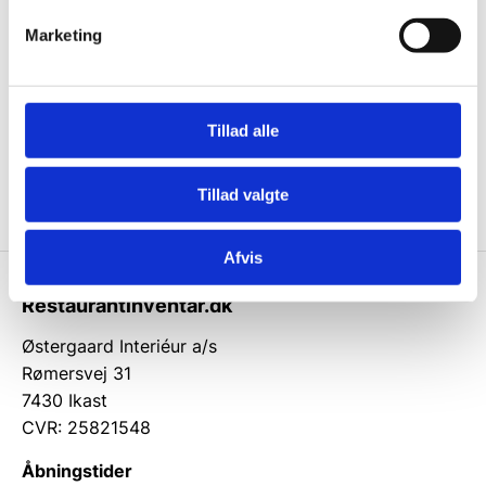
Mere end 10.000 produkter på lager
Marketing
10.000 m2 lager
og god rådgivning siden 1976
Tillad alle
Brug for hjælp?
Tillad valgte
Kontakt kundeservice 97 15 31 11
Afvis
Restaurantinventar.dk
Østergaard Interiéur a/s
Rømersvej 31
7430 Ikast
CVR: 25821548
Åbningstider