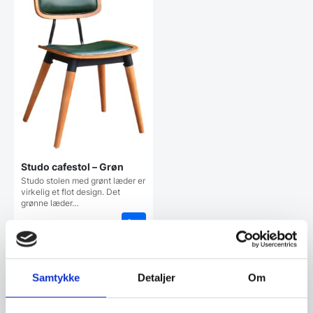
Studo cafestol – Grøn
Studo stolen med grønt læder er
virkelig et flot design. Det
grønne læder…
1.899,00
DKK
Vi prismatcher
Samtykke
Detaljer
Om