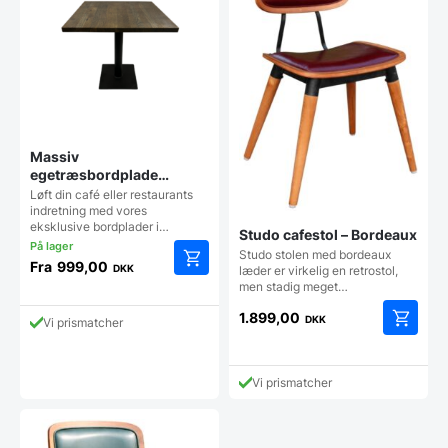
Massiv
egetræsbordplade
smoked olie
Løft din café eller restaurants
indretning med vores
eksklusive bordplader i…
Studo cafestol – Bordeaux
Studo stolen med bordeaux
Fra
999,00
DKK
læder er virkelig en retrostol,
Dette
men stadig meget…
vare
1.899,00
har
DKK
Vi prismatcher
flere
varianter.
Mulighederne
Vi prismatcher
kan
vælges
på
varesiden