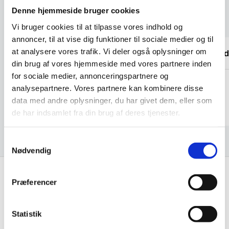
Denne hjemmeside bruger cookies
Kundetilfredshed
Vi bruger cookies til at tilpasse vores indhold og
annoncer, til at vise dig funktioner til sociale medier og til
at analysere vores trafik. Vi deler også oplysninger om
Super dejlig service af Rasmus. Kanon
De ved
din brug af vores hjemmeside med vores partnere inden
med en medarbejder der ved hvad han
snakker om og kan vejlede os kunder
for sociale medier, annonceringspartnere og
Kris
analysepartnere. Vores partnere kan kombinere disse
data med andre oplysninger, du har givet dem, eller som
Anonym
de har indsamlet fra din brug af deres tjenester.
Samtykkevalg
Nødvendig
Hurtig levering fra kun 59 kr.
Præferencer
Landsdækkende dag- til dag levering
Statistik
Lynhurtig levering